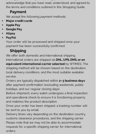
acknowledge that you have read, understood, and agreed to
the terms and conditions outlined in this Shopping Guide.
Payment
We accept the following payment methods:
Major credit cards
Apple Pay
Google Pay
Alipay
PayPal
Your order will be processed and shipped once your
payment has been successfully confirmed.
Shipping
We offer both domestic and international shipping.
International orders are shipped via
DHL, UPS, EMS, or an
equivalent international carrier selected
by WTIMES. The
shipping method will be chosen based on the destination,
local delivery conditions, and the most suitable available
service.
Orders are typically dispatched within
2–3 business days
after payment confirmation (excluding weekends, public
holidays, and our regular closing days).
Before shipment, every watch undergoes a final inspection
and operational check to ensure it is functioning properly
and matches the product description.
Once your order has been shipped, a tracking number will
be sent to you by email.
Delivery times vary depending on the destination country,
customs clearance procedures, and the shipping carrier.
Please note that we may not be able to accommodate
requests for a specific shipping carrier for international
orders.