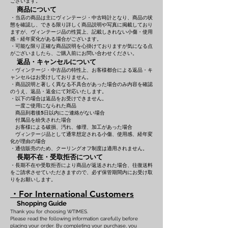
ございます。
商品について
・当店の商品は主にヴィンテージ・中古時計となり、商品の状
態を確認し、できる限り詳しく商品説明や写真に掲載しており
ますが、ヴィンテージ品の性質上、記載しきれない小傷・使用
感・経年変化がある場合がございます。
・可能な限り正確な商品説明を心掛けておりますが気になる点
がございましたら、ご購入前にお問い合わせください。
返品・キャンセルについて
・ヴィンテージ・中古品の特性上、お客様都合による返品・キ
ャンセルはお受けしておりません。
・商品説明と著しく異なる不具合があった場合のみ内容を確認
のうえ、返品・返金にて対応いたします。
・以下の場合は返品をお受けできません。
一度ご使用になられた商品
商品到着後5日以内にご連絡がない場合
付属品を紛失された場合
お客様による破損、汚れ、修理、加工があった場合
ヴィンテージ品として通常想定される小傷、使用感、経年変
化が理由の場合
・通信販売のため、クーリングオフ制度は適用されません。
長期不在・受取拒否について
・長期不在や受取拒否により商品が返送された場合、往復送料
をご請求させていただきますので、必ず保管期間内にお受け取
りをお願いします。
・For International Customers
Shopping Guide
Thank you for choosing WTIMES.
Please read the following information carefully before
placing your order. By completing your purchase, you