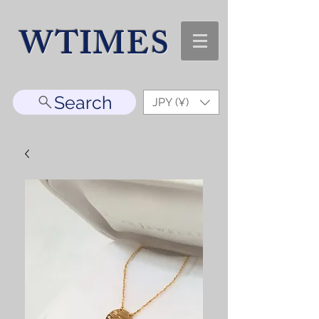
WTIMES
Search
JPY (¥)