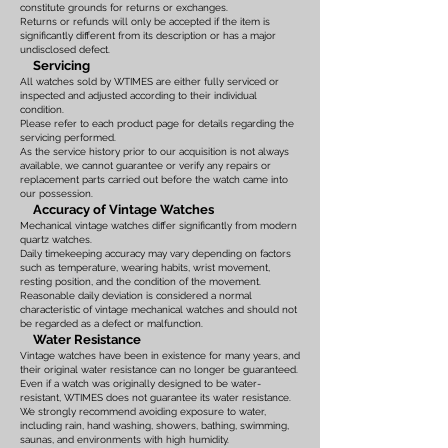
constitute grounds for returns or exchanges.
Returns or refunds will only be accepted if the item is
significantly different from its description or has a major
undisclosed defect.
Servicing
All watches sold by WTIMES are either fully serviced or
inspected and adjusted according to their individual
condition.
Please refer to each product page for details regarding the
servicing performed.
As the service history prior to our acquisition is not always
available, we cannot guarantee or verify any repairs or
replacement parts carried out before the watch came into
our possession.
Accuracy of Vintage Watches
Mechanical vintage watches differ significantly from modern
quartz watches.
Daily timekeeping accuracy may vary depending on factors
such as temperature, wearing habits, wrist movement,
resting position, and the condition of the movement.
Reasonable daily deviation is considered a normal
characteristic of vintage mechanical watches and should not
be regarded as a defect or malfunction.
Water Resistance
Vintage watches have been in existence for many years, and
their original water resistance can no longer be guaranteed.
Even if a watch was originally designed to be water-
resistant, WTIMES does not guarantee its water resistance.
We strongly recommend avoiding exposure to water,
including rain, hand washing, showers, bathing, swimming,
saunas, and environments with high humidity.