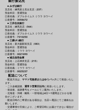
銀行振込先
■
みずほ銀行
支店名：練馬富士見台支店（237）
預金科目：普通預金
口座名義：ダブルタイムス ミウラ ヨウヘイ
口座番号：3058672
■
三井住友銀行
支店名：練馬支店（064）
預金科目：普通預金
口座名義：ダブルタイムス ミウラ ヨウヘイ
口座番号：7310250
■
三菱UFJ銀行
支店名：新大阪駅前支店（083）
預金科目：普通預金
口座名義：ミウラ ヨウヘイ
口座番号：0021890
■
城北信用金庫
支店名：上石神井支店（215）
預金科目：普通預金
口座名義：ミウラ ヨウヘイ
口座番号：0025237
配送について
・配送方法は、
ヤマト宅急便またはゆうパック
にて発送いたし
ます。
・ご入金確認後、
通常３営業日以内
に発送いたします。
・発送後、追跡番号をメールにてご案内いたします。
・北海道・沖縄・離島・一部地域は4日〜1週間ほどかかる場
合がございます。
・配送日時のご希望がある場合は、当店へ電話にてご連絡をお
願いします。
・交通事情や天候により、ご希望日時にお届けできない場合が