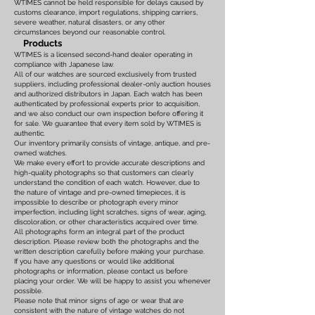
WTIMES cannot be held responsible for delays caused by
customs clearance, import regulations, shipping carriers,
severe weather, natural disasters, or any other
circumstances beyond our reasonable control.
Products
WTIMES is a licensed second-hand dealer operating in
compliance with Japanese law.
All of our watches are sourced exclusively from trusted
suppliers, including professional dealer-only auction houses
and authorized distributors in Japan. Each watch has been
authenticated by professional experts prior to acquisition,
and we also conduct our own inspection before offering it
for sale. We guarantee that every item sold by WTIMES is
authentic.
Our inventory primarily consists of vintage, antique, and pre-
owned watches.
We make every effort to provide accurate descriptions and
high-quality photographs so that customers can clearly
understand the condition of each watch. However, due to
the nature of vintage and pre-owned timepieces, it is
impossible to describe or photograph every minor
imperfection, including light scratches, signs of wear, aging,
discoloration, or other characteristics acquired over time.
All photographs form an integral part of the product
description. Please review both the photographs and the
written description carefully before making your purchase.
If you have any questions or would like additional
photographs or information, please contact us before
placing your order. We will be happy to assist you whenever
possible.
Please note that minor signs of age or wear that are
consistent with the nature of vintage watches do not