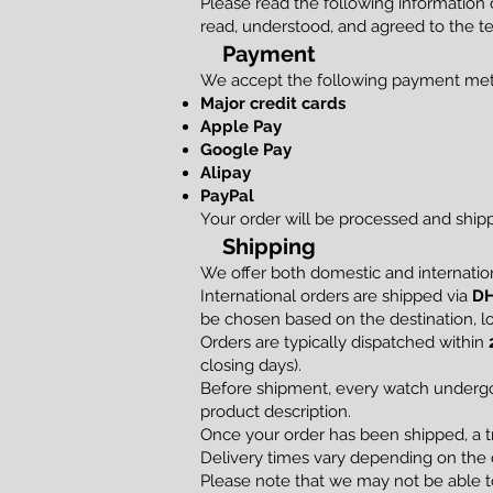
Please read the following information
read, understood, and agreed to the te
Payment
We accept the following payment me
Major credit cards
Apple Pay
Google Pay
Alipay
PayPal
Your order will be processed and shi
Shipping
We offer both domestic and internation
International orders are shipped via
DH
be chosen based on the destination, loc
Orders are typically dispatched within
closing days).
Before shipment, every watch undergoe
product description.
Once your order has been shipped, a t
Delivery times vary depending on the d
Please note that we may not be able to