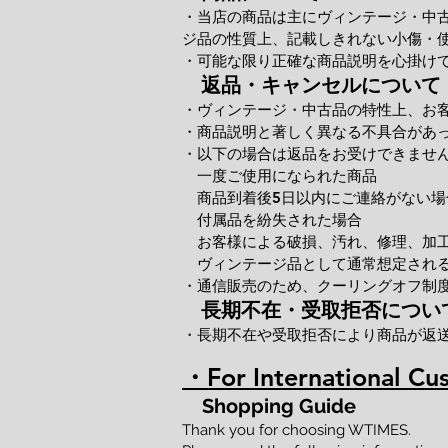
・当店の商品は主にヴィンテージ・中
ジ品の性質上、記載しきれない小傷・
・可能な限り正確な商品説明を心掛け
返品・キャンセルについて
・ヴィンテージ・中古品の特性上、お
・商品説明と著しく異なる不具合があ
・以下の場合は返品をお受けできませ
一度ご使用になられた商品
商品到着後5日以内にご連絡がない場
付属品を紛失された場合
お客様による破損、汚れ、修理、加
ヴィンテージ品として通常想定される
・通信販売のため、クーリングオフ制
長期不在・受取拒否につい
・長期不在や受取拒否により商品が返
・For International Cu
Shopping Guide
Thank you for choosing WTIMES.