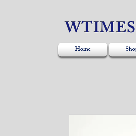
WTIME
Home
Sho