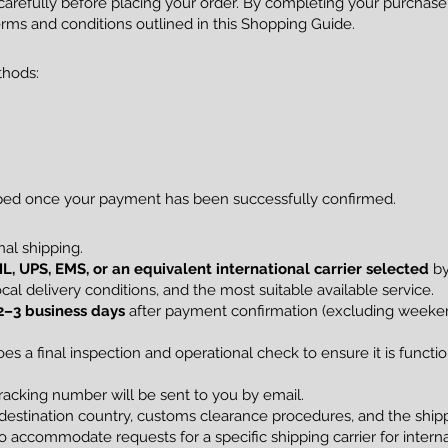
 carefully before placing your order. By completing your purcha
rms and conditions outlined in this Shopping Guide.
thods:
pped once your payment has been successfully confirmed.
al shipping.
L, UPS, EMS, or an equivalent international carrier selected
by
al delivery conditions, and the most suitable available service.
2–3 business days
after payment confirmation (excluding weekend
s a final inspection and operational check to ensure it is funct
racking number will be sent to you by email.
estination country, customs clearance procedures, and the shippi
 accommodate requests for a specific shipping carrier for interna