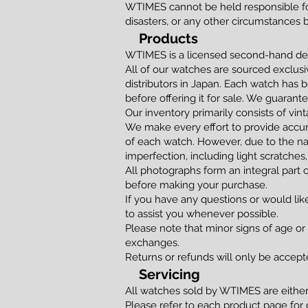
WTIMES cannot be held responsible for
disasters, or any other circumstances 
Products
WTIMES is a licensed second-hand dea
All of our watches are sourced exclusi
distributors in Japan. Each watch has 
before offering it for sale. We guaran
Our inventory primarily consists of vi
We make every effort to provide accur
of each watch. However, due to the na
imperfection, including light scratches,
All photographs form an integral part 
before making your purchase.
If you have any questions or would lik
to assist you whenever possible.
Please note that minor signs of age or
exchanges.
Returns or refunds will only be accepted
Servicing
All watches sold by WTIMES are either f
Please refer to each product page for 