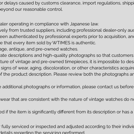
 delays caused by customs clearance, import regulations, shippin
beyond our reasonable control.
ler operating in compliance with Japanese law.
vely from trusted suppliers, including professional dealer-only a
been authenticated by professional experts prior to acquisition, 
tee that every item sold by WTIMES is authentic.
ntage, antique, and pre-owned watches.
ate descriptions and high-quality photographs so that customers
ture of vintage and pre-owned timepieces, it is impossible to de
 signs of wear, aging, discoloration, or other characteristics acqui
of the product description. Please review both the photographs an
e additional photographs or information, please contact us before
 wear that are consistent with the nature of vintage watches do no
 if the item is significantly different from its description or has 
ully serviced or inspected and adjusted according to their indivi
details regarding the servicing performed.