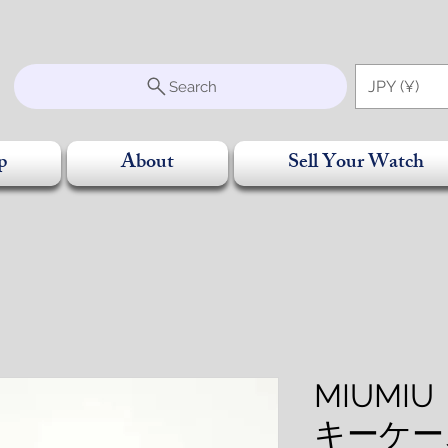
S
JPY (¥)
Search
p
About
Sell Your Watch
MIUMI
キーケー