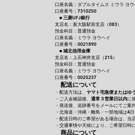
口座名義：ダブルタイムス ミウラ ヨウ
口座番号：7310250
■
三菱UFJ銀行
支店名：新大阪駅前支店（083）
預金科目：普通預金
口座名義：ミウラ ヨウヘイ
口座番号：0021890
■
城北信用金庫
支店名：上石神井支店（215）
預金科目：普通預金
口座名義：ミウラ ヨウヘイ
口座番号：0025237
配送について
・配送方法は、
ヤマト宅急便またはゆ
・ご入金確認後、
通常３営業日以内
に
・発送後、追跡番号をメールにてご案
・北海道・沖縄・離島・一部地域は4日
・配送日時のご希望がある場合は、当
・交通事情や天候により、ご希望日時
商品について