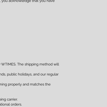
se, you acknowledge that you have
 WTIMES. The shipping method will
s, public holidays, and our regular
ioning properly and matches the
ng carrier.
tional orders.