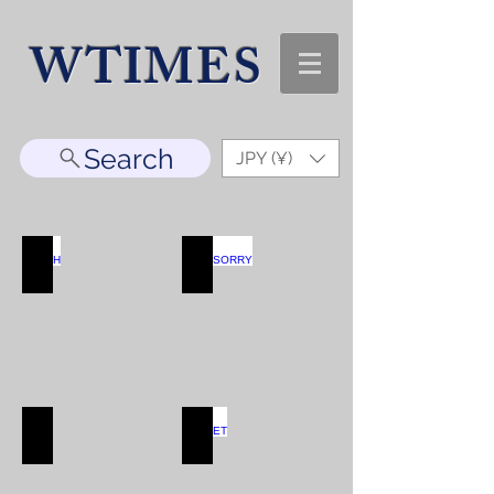
WTIMES
Search
JPY (¥)
WATCH
ACCESORRY
WATCH
ACCESORRY
SHOP
SHOP
BAG
WALLET
BAG
WALLET
SHOP
SHOP