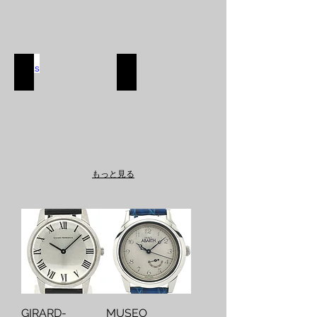
SHOES
APPAREL
SHOES
APPAREL
SHOP
SHOP
もっと見る
GIRARD-
MUSEO