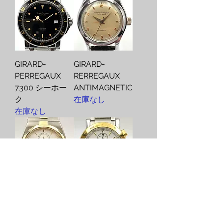
GIRARD-
GIRARD-
PERREGAUX
RERREGAUX
7300 シーホー
ANTIMAGNETIC
ク
在庫なし
在庫なし
GIRARD-
GIRARD-
RERREGAUX
RERREGAUX
K18YG/SS イク
GP7000 クロノ