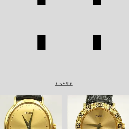
CHANEL
ROLEX
SHOP
SHOP
A
TAGHEUER
LOUIS VUITT
TAGHEUER
LOUIS
SHOP
VUITTON
SHOP
もっと見る