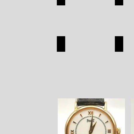
APPAREL
SILVER
SHOP
SHOP
SEIKO
OMEG
SEIKO
OMEGA
SHOP
SHOP