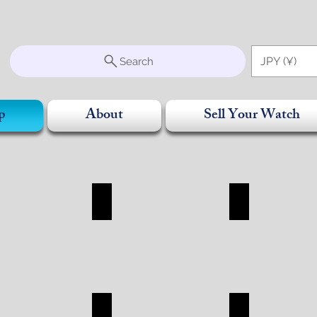
S
JPY (¥)
Search
p
About
Sell Your Watch
SORRY
BAG
WALLET
RRY
BAG
WALLET
SHOP
SHOP
R
CHANEL
ROLEX