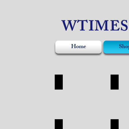
WTIME
Home
Sho
WATCH
ACCE
WATCH
ACCESO
SHOP
SHOP
APPAREL
SILVE