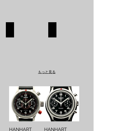
SHOES
APPAREL
SHOES
APPAREL
SHOP
SHOP
もっと見る
HANHART
HANHART