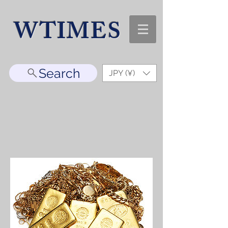
WTIMES
Search
JPY (¥)