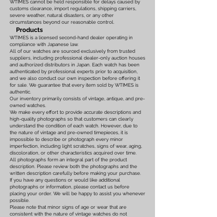
WTIMES cannot be held responsible for delays caused by
customs clearance, import regulations, shipping carriers,
severe weather, natural disasters, or any other
circumstances beyond our reasonable control.
Products
WTIMES is a licensed second-hand dealer operating in
compliance with Japanese law.
All of our watches are sourced exclusively from trusted
suppliers, including professional dealer-only auction houses
and authorized distributors in Japan. Each watch has been
authenticated by professional experts prior to acquisition,
and we also conduct our own inspection before offering it
for sale. We guarantee that every item sold by WTIMES is
authentic.
Our inventory primarily consists of vintage, antique, and pre-
owned watches.
We make every effort to provide accurate descriptions and
high-quality photographs so that customers can clearly
understand the condition of each watch. However, due to
the nature of vintage and pre-owned timepieces, it is
impossible to describe or photograph every minor
imperfection, including light scratches, signs of wear, aging,
discoloration, or other characteristics acquired over time.
All photographs form an integral part of the product
description. Please review both the photographs and the
written description carefully before making your purchase.
If you have any questions or would like additional
photographs or information, please contact us before
placing your order. We will be happy to assist you whenever
possible.
Please note that minor signs of age or wear that are
consistent with the nature of vintage watches do not