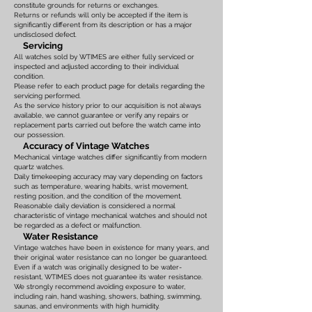
constitute grounds for returns or exchanges.
Returns or refunds will only be accepted if the item is
significantly different from its description or has a major
undisclosed defect.
Servicing
All watches sold by WTIMES are either fully serviced or
inspected and adjusted according to their individual
condition.
Please refer to each product page for details regarding the
servicing performed.
As the service history prior to our acquisition is not always
available, we cannot guarantee or verify any repairs or
replacement parts carried out before the watch came into
our possession.
Accuracy of Vintage Watches
Mechanical vintage watches differ significantly from modern
quartz watches.
Daily timekeeping accuracy may vary depending on factors
such as temperature, wearing habits, wrist movement,
resting position, and the condition of the movement.
Reasonable daily deviation is considered a normal
characteristic of vintage mechanical watches and should not
be regarded as a defect or malfunction.
Water Resistance
Vintage watches have been in existence for many years, and
their original water resistance can no longer be guaranteed.
Even if a watch was originally designed to be water-
resistant, WTIMES does not guarantee its water resistance.
We strongly recommend avoiding exposure to water,
including rain, hand washing, showers, bathing, swimming,
saunas, and environments with high humidity.