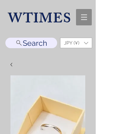
WTIMES
Search
JPY (¥)