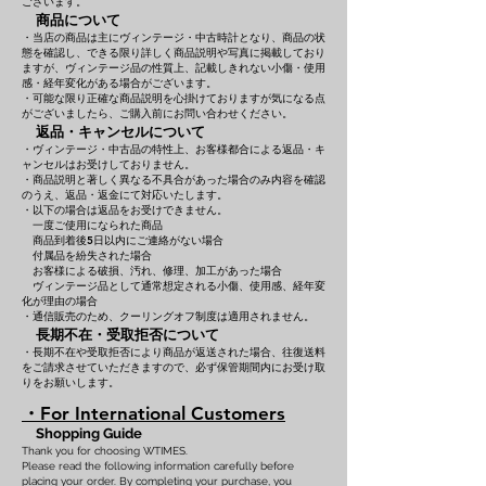
ございます。
商品について
・当店の商品は主にヴィンテージ・中古時計となり、商品の状
態を確認し、できる限り詳しく商品説明や写真に掲載しており
ますが、ヴィンテージ品の性質上、記載しきれない小傷・使用
感・経年変化がある場合がございます。
・可能な限り正確な商品説明を心掛けておりますが気になる点
がございましたら、ご購入前にお問い合わせください。
返品・キャンセルについて
・ヴィンテージ・中古品の特性上、お客様都合による返品・キ
ャンセルはお受けしておりません。
・商品説明と著しく異なる不具合があった場合のみ内容を確認
のうえ、返品・返金にて対応いたします。
・以下の場合は返品をお受けできません。
一度ご使用になられた商品
商品到着後5日以内にご連絡がない場合
付属品を紛失された場合
お客様による破損、汚れ、修理、加工があった場合
ヴィンテージ品として通常想定される小傷、使用感、経年変
化が理由の場合
・通信販売のため、クーリングオフ制度は適用されません。
長期不在・受取拒否について
・長期不在や受取拒否により商品が返送された場合、往復送料
をご請求させていただきますので、必ず保管期間内にお受け取
りをお願いします。
・For International Customers
Shopping Guide
Thank you for choosing WTIMES.
Please read the following information carefully before
placing your order. By completing your purchase, you