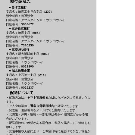
銀行振込先
■
みずほ銀行
支店名：練馬富士見台支店（237）
預金科目：普通預金
口座名義：ダブルタイムス ミウラ ヨウヘイ
口座番号：3058672
■
三井住友銀行
支店名：練馬支店（064）
預金科目：普通預金
口座名義：ダブルタイムス ミウラ ヨウヘイ
口座番号：7310250
■
三菱UFJ銀行
支店名：新大阪駅前支店（083）
預金科目：普通預金
口座名義：ミウラ ヨウヘイ
口座番号：0021890
■
城北信用金庫
支店名：上石神井支店（215）
預金科目：普通預金
口座名義：ミウラ ヨウヘイ
口座番号：0025237
配送について
・配送方法は、
ヤマト宅急便またはゆうパック
にて発送いたし
ます。
・ご入金確認後、
通常３営業日以内
に発送いたします。
・発送後、追跡番号をメールにてご案内いたします。
・北海道・沖縄・離島・一部地域は4日〜1週間ほどかかる場
合がございます。
・配送日時のご希望がある場合は、当店へ電話にてご連絡をお
願いします。
・交通事情や天候により、ご希望日時にお届けできない場合が