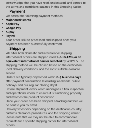
acknowledge that you have read, understood, and agreed to
the terms and conditions outlined in this Shopping Guide.
Payment
We accept the following payment methods:
Major credit cards
Apple Pay
Google Pay
Alipay
PayPal
Your order will be processed and shipped once your
payment has been successfully confirmed.
Shipping
We offer both domestic and international shipping.
International orders are shipped via
DHL, UPS, EMS, or an
equivalent international carrier selected
by WTIMES. The
shipping method will be chosen based on the destination,
local delivery conditions, and the most suitable available
service.
Orders are typically dispatched within
2–3 business days
after payment confirmation (excluding weekends, public
holidays, and our regular closing days).
Before shipment, every watch undergoes a final inspection
and operational check to ensure it is functioning properly
and matches the product description.
Once your order has been shipped, a tracking number will
be sent to you by email.
Delivery times vary depending on the destination country,
customs clearance procedures, and the shipping carrier.
Please note that we may not be able to accommodate
requests for a specific shipping carrier for international
orders.