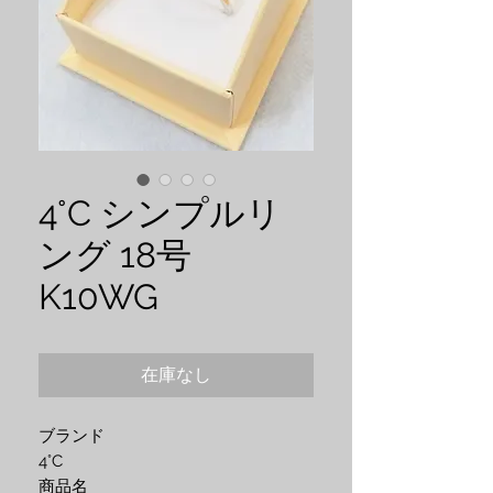
4°C シンプルリ
ング 18号
K10WG
在庫なし
ブランド
4°C
商品名