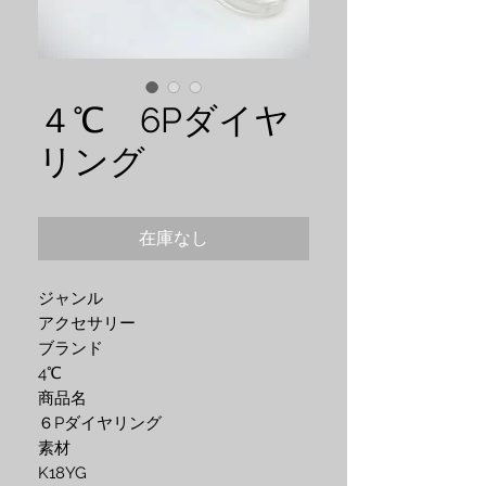
４℃ 6Pダイヤ
リング
在庫なし
ジャンル
アクセサリー
ブランド 
4℃
商品名 
６Pダイヤリング
素材 
K18YG