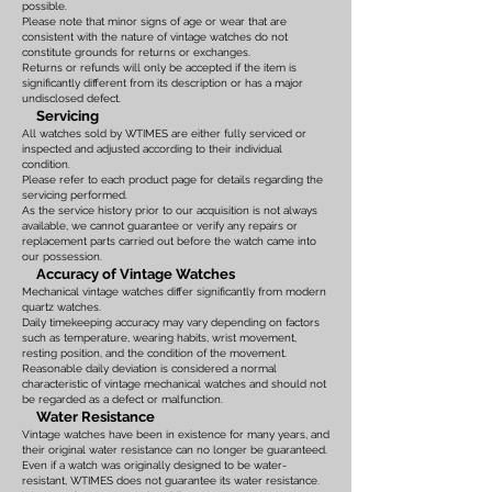
possible.
Please note that minor signs of age or wear that are
consistent with the nature of vintage watches do not
constitute grounds for returns or exchanges.
Returns or refunds will only be accepted if the item is
significantly different from its description or has a major
undisclosed defect.
Servicing
All watches sold by WTIMES are either fully serviced or
inspected and adjusted according to their individual
condition.
Please refer to each product page for details regarding the
servicing performed.
As the service history prior to our acquisition is not always
available, we cannot guarantee or verify any repairs or
replacement parts carried out before the watch came into
our possession.
Accuracy of Vintage Watches
Mechanical vintage watches differ significantly from modern
quartz watches.
Daily timekeeping accuracy may vary depending on factors
such as temperature, wearing habits, wrist movement,
resting position, and the condition of the movement.
Reasonable daily deviation is considered a normal
characteristic of vintage mechanical watches and should not
be regarded as a defect or malfunction.
Water Resistance
Vintage watches have been in existence for many years, and
their original water resistance can no longer be guaranteed.
Even if a watch was originally designed to be water-
resistant, WTIMES does not guarantee its water resistance.