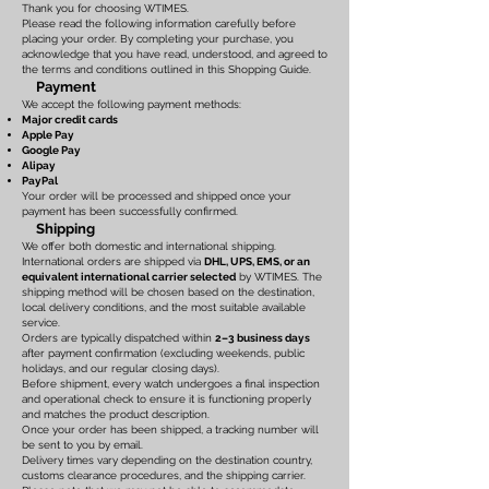
Thank you for choosing WTIMES.
Please read the following information carefully before
placing your order. By completing your purchase, you
acknowledge that you have read, understood, and agreed to
the terms and conditions outlined in this Shopping Guide.
Payment
We accept the following payment methods:
Major credit cards
Apple Pay
Google Pay
Alipay
PayPal
Your order will be processed and shipped once your
payment has been successfully confirmed.
Shipping
We offer both domestic and international shipping.
International orders are shipped via
DHL, UPS, EMS, or an
equivalent international carrier selected
by WTIMES. The
shipping method will be chosen based on the destination,
local delivery conditions, and the most suitable available
service.
Orders are typically dispatched within
2–3 business days
after payment confirmation (excluding weekends, public
holidays, and our regular closing days).
Before shipment, every watch undergoes a final inspection
and operational check to ensure it is functioning properly
and matches the product description.
Once your order has been shipped, a tracking number will
be sent to you by email.
Delivery times vary depending on the destination country,
customs clearance procedures, and the shipping carrier.