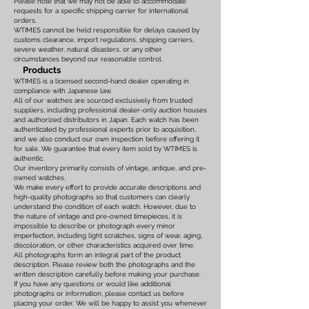
Please note that we may not be able to accommodate
requests for a specific shipping carrier for international
orders.
WTIMES cannot be held responsible for delays caused by
customs clearance, import regulations, shipping carriers,
severe weather, natural disasters, or any other
circumstances beyond our reasonable control.
Products
WTIMES is a licensed second-hand dealer operating in
compliance with Japanese law.
All of our watches are sourced exclusively from trusted
suppliers, including professional dealer-only auction houses
and authorized distributors in Japan. Each watch has been
authenticated by professional experts prior to acquisition,
and we also conduct our own inspection before offering it
for sale. We guarantee that every item sold by WTIMES is
authentic.
Our inventory primarily consists of vintage, antique, and pre-
owned watches.
We make every effort to provide accurate descriptions and
high-quality photographs so that customers can clearly
understand the condition of each watch. However, due to
the nature of vintage and pre-owned timepieces, it is
impossible to describe or photograph every minor
imperfection, including light scratches, signs of wear, aging,
discoloration, or other characteristics acquired over time.
All photographs form an integral part of the product
description. Please review both the photographs and the
written description carefully before making your purchase.
If you have any questions or would like additional
photographs or information, please contact us before
placing your order. We will be happy to assist you whenever