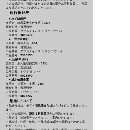
・入金確認後、当日中または定休日の場合は翌営業日に、当店
より確認メールをお送りいたします。
銀行振込先
■
みずほ銀行
支店名：練馬富士見台支店（237）
預金科目：普通預金
口座名義：ダブルタイムス ミウラ ヨウヘイ
口座番号：3058672
■
三井住友銀行
支店名：練馬支店（064）
預金科目：普通預金
口座名義：ダブルタイムス ミウラ ヨウヘイ
口座番号：7310250
■
三菱UFJ銀行
支店名：新大阪駅前支店（083）
預金科目：普通預金
口座名義：ミウラ ヨウヘイ
口座番号：0021890
■
城北信用金庫
支店名：上石神井支店（215）
預金科目：普通預金
口座名義：ミウラ ヨウヘイ
口座番号：0025237
配送について
・配送方法は、
ヤマト宅急便またはゆうパック
にて発送いたし
ます。
・ご入金確認後、
通常３営業日以内
に発送いたします。
・発送後、追跡番号をメールにてご案内いたします。
・北海道・沖縄・離島・一部地域は4日〜1週間ほどかかる場
合がございます。
・配送日時のご希望がある場合は、当店へ電話にてご連絡をお