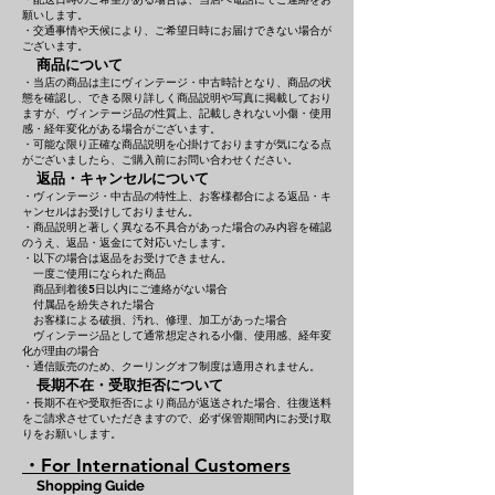
願いします。
・交通事情や天候により、ご希望日時にお届けできない場合が
ございます。
商品について
・当店の商品は主にヴィンテージ・中古時計となり、商品の状
態を確認し、できる限り詳しく商品説明や写真に掲載しており
ますが、ヴィンテージ品の性質上、記載しきれない小傷・使用
感・経年変化がある場合がございます。
・可能な限り正確な商品説明を心掛けておりますが気になる点
がございましたら、ご購入前にお問い合わせください。
返品・キャンセルについて
・ヴィンテージ・中古品の特性上、お客様都合による返品・キ
ャンセルはお受けしておりません。
・商品説明と著しく異なる不具合があった場合のみ内容を確認
のうえ、返品・返金にて対応いたします。
・以下の場合は返品をお受けできません。
一度ご使用になられた商品
商品到着後5日以内にご連絡がない場合
付属品を紛失された場合
お客様による破損、汚れ、修理、加工があった場合
ヴィンテージ品として通常想定される小傷、使用感、経年変
化が理由の場合
・通信販売のため、クーリングオフ制度は適用されません。
長期不在・受取拒否について
・長期不在や受取拒否により商品が返送された場合、往復送料
をご請求させていただきますので、必ず保管期間内にお受け取
りをお願いします。
・For International Customers
Shopping Guide