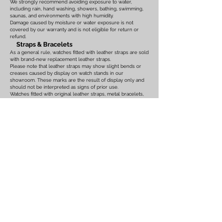
We strongly recommend avoiding exposure to water,
including rain, hand washing, showers, bathing, swimming,
saunas, and environments with high humidity.
Damage caused by moisture or water exposure is not
covered by our warranty and is not eligible for return or
refund.
Straps & Bracelets
As a general rule, watches fitted with leather straps are sold
with brand-new replacement leather straps.
Please note that leather straps may show slight bends or
creases caused by display on watch stands in our
showroom. These marks are the result of display only and
should not be interpreted as signs of prior use.
Watches fitted with original leather straps, metal bracelets,
rubber straps, nylon straps, or other original accessories
may not include brand-new replacements. Please review
the photographs and product description carefully. If you
have any concerns regarding the condition, feel free to
contact us before purchasing.
For watches equipped with bracelets, the maximum wrist
size is listed on the product page. Please ensure that the
bracelet size is suitable before placing your order.
We also recommend confirming the case size, lug width,
and all other measurements before purchasing. Returns or
exchanges based on sizing issues or differences in personal
expectations cannot be accepted.
Customs Duties & International Orders
Import duties, customs fees, VAT, GST, brokerage fees, and
any other taxes or charges imposed
by the destination
country are the sole responsibility of the buyer.
These charges are not included in the purchase price or
shipping cost.