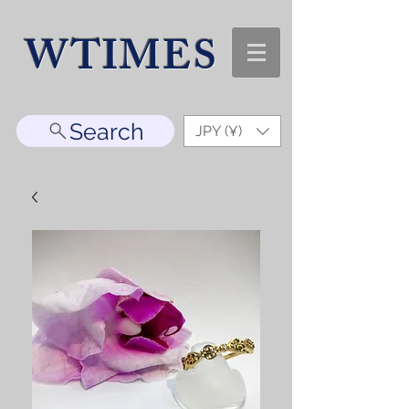
WTIMES
Search
JPY (¥)