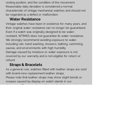
resting position, and the condition of the movement.
Reasonable daily deviation is considered a normal
characteristic of vintage mechanical watches and should not
be regarded as a defect or malfunction.
Water Resistance
Vintage watches have been in existence for many years, and
their original water resistance can no longer be guaranteed.
Even if a watch was originally designed to be water-
resistant, WTIMES does not guarantee its water resistance.
We strongly recommend avoiding exposure to water,
including rain, hand washing, showers, bathing, swimming,
saunas, and environments with high humidity.
Damage caused by moisture or water exposure is not
covered by our warranty and is not eligible for return or
refund.
Straps & Bracelets
As a general rule, watches fitted with leather straps are sold
with brand-new replacement leather straps.
Please note that leather straps may show slight bends or
creases caused by display on watch stands in our
showroom. These marks are the result of display only and
should not be interpreted as signs of prior use.
Watches fitted with original leather straps, metal bracelets,
rubber straps, nylon straps, or other original accessories
may not include brand-new replacements. Please review
the photographs and product description carefully. If you
have any concerns regarding the condition, feel free to
contact us before purchasing.
For watches equipped with bracelets, the maximum wrist
size is listed on the product page. Please ensure that the
bracelet size is suitable before placing your order.