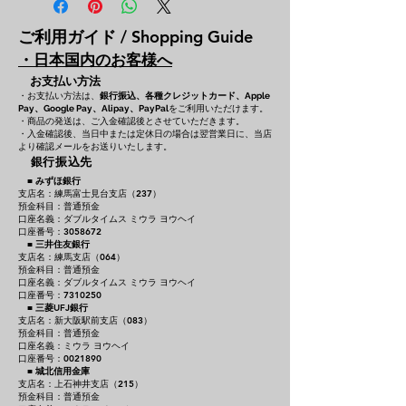
ご利用ガイド / Shopping Guide
・日本国内のお客様へ
お支払い方法
・お支払い方法は、
銀行振込、各種クレジットカード、
Apple
をご利用いただけます。
Pay、Google Pay、Alipay、PayPal
・商品の発送は、ご入金確認後とさせていただきます。
・入金確認後、当日中または定休日の場合は翌営業日に、当店
より確認メールをお送りいたします。
銀行振込先
■
みずほ銀行
支店名：練馬富士見台支店（237）
預金科目：普通預金
口座名義：ダブルタイムス ミウラ ヨウヘイ
口座番号：3058672
■
三井住友銀行
支店名：練馬支店（064）
預金科目：普通預金
口座名義：ダブルタイムス ミウラ ヨウヘイ
口座番号：7310250
■
三菱UFJ銀行
支店名：新大阪駅前支店（083）
預金科目：普通預金
口座名義：ミウラ ヨウヘイ
口座番号：0021890
■
城北信用金庫
支店名：上石神井支店（215）
預金科目：普通預金