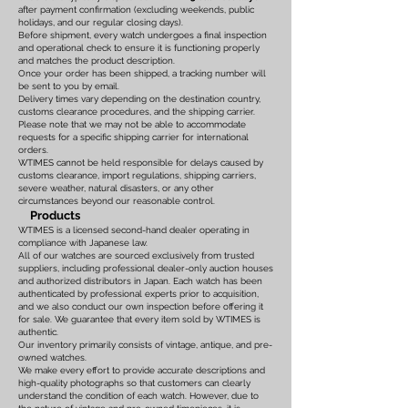
after payment confirmation (excluding weekends, public
holidays, and our regular closing days).
Before shipment, every watch undergoes a final inspection
and operational check to ensure it is functioning properly
and matches the product description.
Once your order has been shipped, a tracking number will
be sent to you by email.
Delivery times vary depending on the destination country,
customs clearance procedures, and the shipping carrier.
Please note that we may not be able to accommodate
requests for a specific shipping carrier for international
orders.
WTIMES cannot be held responsible for delays caused by
customs clearance, import regulations, shipping carriers,
severe weather, natural disasters, or any other
circumstances beyond our reasonable control.
Products
WTIMES is a licensed second-hand dealer operating in
compliance with Japanese law.
All of our watches are sourced exclusively from trusted
suppliers, including professional dealer-only auction houses
and authorized distributors in Japan. Each watch has been
authenticated by professional experts prior to acquisition,
and we also conduct our own inspection before offering it
for sale. We guarantee that every item sold by WTIMES is
authentic.
Our inventory primarily consists of vintage, antique, and pre-
owned watches.
We make every effort to provide accurate descriptions and
high-quality photographs so that customers can clearly
understand the condition of each watch. However, due to