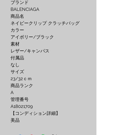
ブランド
BALENCIAGA
商品名
ネイビークリップ クラッチバッグ
カラー
アイボリー/ブラック
素材
レザー/キャンパス
付属品
なし
サイズ
23/32ｃｍ
商品ランク
A
管理番号
A18021709
【コンディション詳細】
美品