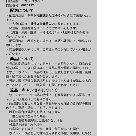
口座名義：ミウラ ヨウヘイ
口座番号：0025237
配送について
・配送方法は、
ヤマト宅急便またはゆうパック
にて発送いたし
ます。
・ご入金確認後、
通常３営業日以内
に発送いたします。
・発送後、追跡番号をメールにてご案内いたします。
・北海道・沖縄・離島・一部地域は4日〜1週間ほどかかる場
合がございます。
・配送日時のご希望がある場合は、当店へ電話にてご連絡をお
願いします。
・交通事情や天候により、ご希望日時にお届けできない場合が
ございます。
商品について
・当店の商品は主にヴィンテージ・中古時計となり、商品の状
態を確認し、できる限り詳しく商品説明や写真に掲載しており
ますが、ヴィンテージ品の性質上、記載しきれない小傷・使用
感・経年変化がある場合がございます。
・可能な限り正確な商品説明を心掛けておりますが気になる点
がございましたら、ご購入前にお問い合わせください。
返品・キャンセルについて
・ヴィンテージ・中古品の特性上、お客様都合による返品・キ
ャンセルはお受けしておりません。
・商品説明と著しく異なる不具合があった場合のみ内容を確認
のうえ、返品・返金にて対応いたします。
・以下の場合は返品をお受けできません。
一度ご使用になられた商品
商品到着後5日以内にご連絡がない場合
付属品を紛失された場合
お客様による破損、汚れ、修理、加工があった場合
ヴィンテージ品として通常想定される小傷、使用感、経年変