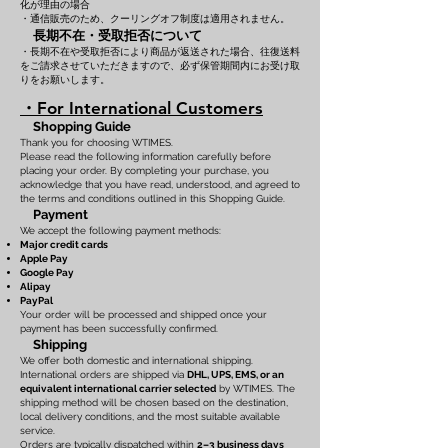
化が理由の場合
・通信販売のため、クーリングオフ制度は適用されません。
長期不在・受取拒否について
・長期不在や受取拒否により商品が返送された場合、往復送料
をご請求させていただきますので、必ず保管期間内にお受け取
りをお願いします。
・For International Customers
Shopping Guide
Thank you for choosing WTIMES.
Please read the following information carefully before
placing your order. By completing your purchase, you
acknowledge that you have read, understood, and agreed to
the terms and conditions outlined in this Shopping Guide.
Payment
We accept the following payment methods:
Major credit cards
Apple Pay
Google Pay
Alipay
PayPal
Your order will be processed and shipped once your
payment has been successfully confirmed.
Shipping
We offer both domestic and international shipping.
International orders are shipped via
DHL, UPS, EMS, or an
equivalent international carrier selected
by WTIMES. The
shipping method will be chosen based on the destination,
local delivery conditions, and the most suitable available
service.
Orders are typically dispatched within
2–3 business days