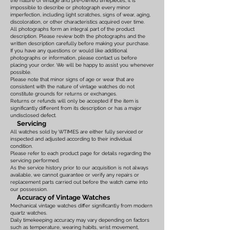
the nature of vintage and pre-owned timepieces, it is
impossible to describe or photograph every minor
imperfection, including light scratches, signs of wear, aging,
discoloration, or other characteristics acquired over time.
All photographs form an integral part of the product
description. Please review both the photographs and the
written description carefully before making your purchase.
If you have any questions or would like additional
photographs or information, please contact us before
placing your order. We will be happy to assist you whenever
possible.
Please note that minor signs of age or wear that are
consistent with the nature of vintage watches do not
constitute grounds for returns or exchanges.
Returns or refunds will only be accepted if the item is
significantly different from its description or has a major
undisclosed defect.
Servicing
All watches sold by WTIMES are either fully serviced or
inspected and adjusted according to their individual
condition.
Please refer to each product page for details regarding the
servicing performed.
As the service history prior to our acquisition is not always
available, we cannot guarantee or verify any repairs or
replacement parts carried out before the watch came into
our possession.
Accuracy of Vintage Watches
Mechanical vintage watches differ significantly from modern
quartz watches.
Daily timekeeping accuracy may vary depending on factors
such as temperature, wearing habits, wrist movement,