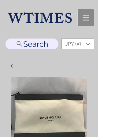
WTIMES
Search
JPY (¥)