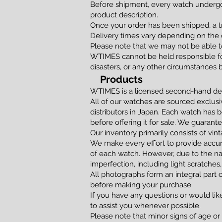
Before shipment, every watch undergoe
product description.
Once your order has been shipped, a t
Delivery times vary depending on the d
Please note that we may not be able to
WTIMES cannot be held responsible for
disasters, or any other circumstances 
Products
WTIMES is a licensed second-hand dea
All of our watches are sourced exclusi
distributors in Japan. Each watch has 
before offering it for sale. We guaran
Our inventory primarily consists of vi
We make every effort to provide accur
of each watch. However, due to the na
imperfection, including light scratches,
All photographs form an integral part 
before making your purchase.
If you have any questions or would lik
to assist you whenever possible.
Please note that minor signs of age or