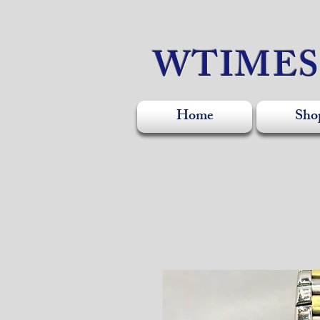
WTIME
Home
Sho