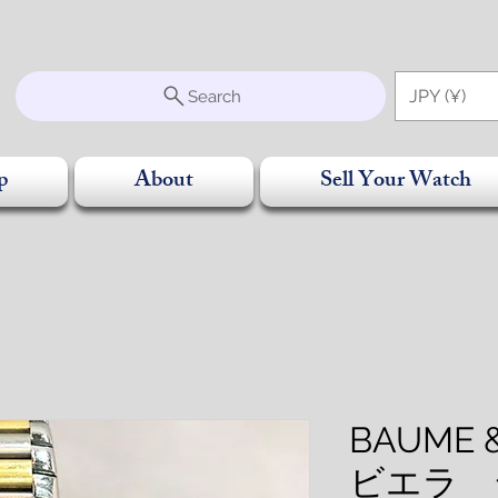
S
JPY (¥)
Search
p
About
Sell Your Watch
BAUME 
ビエラ