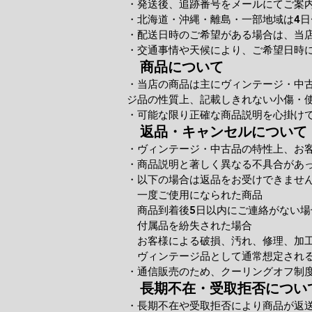
・発送後、追跡番号をメールにてご案
・北海道・沖縄・離島・一部地域は4日
・配送日時のご希望がある場合は、当
・交通事情や天候により、ご希望日時
商品について
・当店の商品は主にヴィンテージ・中
ジ品の性質上、記載しきれない小傷・
・可能な限り正確な商品説明を心掛け
返品・キャンセルについて
・ヴィンテージ・中古品の特性上、お
・商品説明と著しく異なる不具合があ
・以下の場合は返品をお受けできませ
一度ご使用になられた商品
商品到着後5日以内にご連絡がない場
付属品を紛失された場合
お客様による破損、汚れ、修理、加
ヴィンテージ品として通常想定される
・通信販売のため、クーリングオフ制
長期不在・受取拒否につい
・長期不在や受取拒否により商品が返