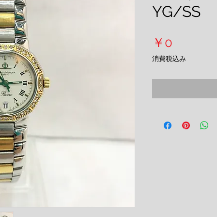
YG/S
価
￥0
格
消費税込み