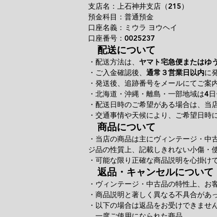
支店名：上石神井支店（215）
預金科目：普通預金
口座名義：ミウラ ヨウヘイ
口座番号：0025237
配送について
・配送方法は、
ヤマト宅急便またはゆ
・ご入金確認後、
通常３営業日以内
に
・発送後、追跡番号をメールにてご案
・北海道・沖縄・離島・一部地域は4日
・配送日時のご希望がある場合は、当
・交通事情や天候により、ご希望日時
商品について
・当店の商品は主にヴィンテージ・中
ジ品の性質上、記載しきれない小傷・
・可能な限り正確な商品説明を心掛け
返品・キャンセルについて
・ヴィンテージ・中古品の特性上、お
・商品説明と著しく異なる不具合があ
・以下の場合は返品をお受けできませ
一度ご使用になられた商品