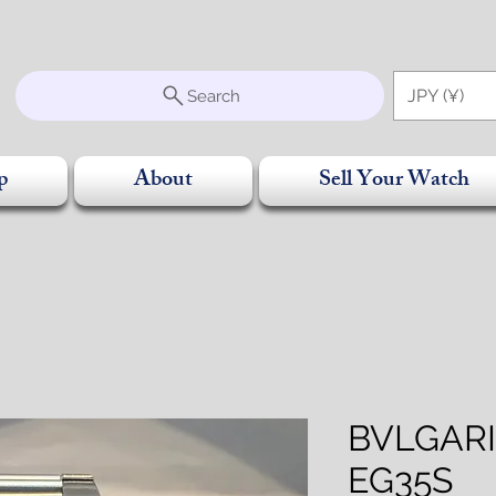
S
JPY (¥)
Search
p
About
Sell Your Watch
BVLG
EG35S