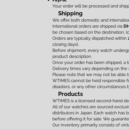
PayPal
Your order will be processed and shi
Shipping
We offer both domestic and internation
International orders are shipped via
DH
be chosen based on the destination, loc
Orders are typically dispatched within
closing days).
Before shipment, every watch undergoe
product description.
Once your order has been shipped, a t
Delivery times vary depending on the d
Please note that we may not be able to
WTIMES cannot be held responsible for
disasters, or any other circumstances 
Products
WTIMES is a licensed second-hand dea
All of our watches are sourced exclusi
distributors in Japan. Each watch has 
before offering it for sale. We guaran
Our inventory primarily consists of vi