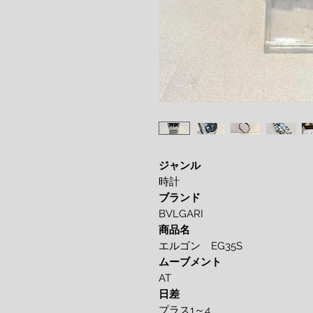
ジャンル
時計
ブランド
BVLGARI
商品名
エルゴン EG35S
ムーブメント
AT
日差
プラス1～4