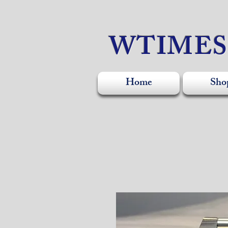
WTIME
Home
Sho