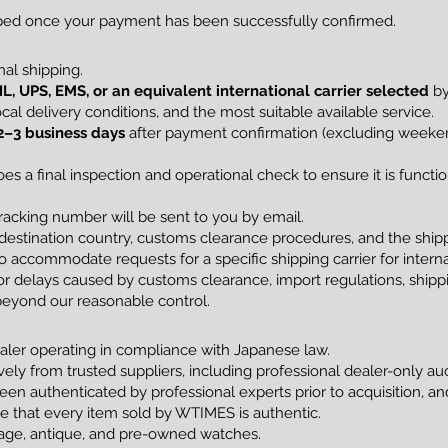
pped once your payment has been successfully confirmed.
al shipping.
L, UPS, EMS, or an equivalent international carrier selected
by
al delivery conditions, and the most suitable available service.
2–3 business days
after payment confirmation (excluding weekend
s a final inspection and operational check to ensure it is funct
racking number will be sent to you by email.
estination country, customs clearance procedures, and the shippi
 accommodate requests for a specific shipping carrier for interna
 delays caused by customs clearance, import regulations, shippin
beyond our reasonable control.
ler operating in compliance with Japanese law.
vely from trusted suppliers, including professional dealer-only a
been authenticated by professional experts prior to acquisition, 
tee that every item sold by WTIMES is authentic.
ntage, antique, and pre-owned watches.