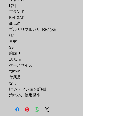
時計 

ブランド 

BVLGARI 

商品名 

ブルガリブルガリ  BB23SS

QZ 

素材 

SS 

腕回り 

15.5cm 

ケースサイズ 

23mm

付属品 

なし 

[コンディション詳細] 

汚れ小、使用感小