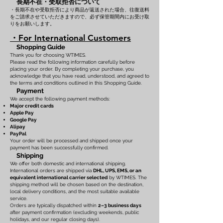
長期不在・受取拒否について
・長期不在や受取拒否により商品が返送された場合、往復送料
をご請求させていただきますので、必ず保管期間内にお受け取
りをお願いします。
・For International Customers
Shopping Guide
Thank you for choosing WTIMES.
Please read the following information carefully before
placing your order. By completing your purchase, you
acknowledge that you have read, understood, and agreed to
the terms and conditions outlined in this Shopping Guide.
Payment
We accept the following payment methods:
Major credit cards
Apple Pay
Google Pay
Alipay
PayPal
Your order will be processed and shipped once your
payment has been successfully confirmed.
Shipping
We offer both domestic and international shipping.
International orders are shipped via
DHL, UPS, EMS, or an
equivalent international carrier selected
by WTIMES. The
shipping method will be chosen based on the destination,
local delivery conditions, and the most suitable available
service.
Orders are typically dispatched within
2–3 business days
after payment confirmation (excluding weekends, public
holidays, and our regular closing days).