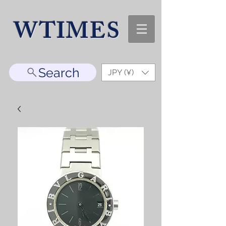
WTIMES
Search
JPY (¥)