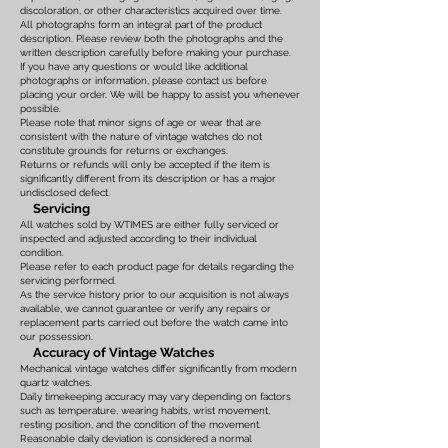
discoloration, or other characteristics acquired over time.
All photographs form an integral part of the product
description. Please review both the photographs and the
written description carefully before making your purchase.
If you have any questions or would like additional
photographs or information, please contact us before
placing your order. We will be happy to assist you whenever
possible.
Please note that minor signs of age or wear that are
consistent with the nature of vintage watches do not
constitute grounds for returns or exchanges.
Returns or refunds will only be accepted if the item is
significantly different from its description or has a major
undisclosed defect.
Servicing
All watches sold by WTIMES are either fully serviced or
inspected and adjusted according to their individual
condition.
Please refer to each product page for details regarding the
servicing performed.
As the service history prior to our acquisition is not always
available, we cannot guarantee or verify any repairs or
replacement parts carried out before the watch came into
our possession.
Accuracy of Vintage Watches
Mechanical vintage watches differ significantly from modern
quartz watches.
Daily timekeeping accuracy may vary depending on factors
such as temperature, wearing habits, wrist movement,
resting position, and the condition of the movement.
Reasonable daily deviation is considered a normal