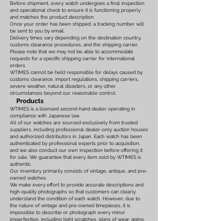
Before shipment, every watch undergoes a final inspection
and operational check to ensure it is functioning properly
and matches the product description.
Once your order has been shipped, a tracking number will
be sent to you by email.
Delivery times vary depending on the destination country,
customs clearance procedures, and the shipping carrier.
Please note that we may not be able to accommodate
requests for a specific shipping carrier for international
orders.
WTIMES cannot be held responsible for delays caused by
customs clearance, import regulations, shipping carriers,
severe weather, natural disasters, or any other
circumstances beyond our reasonable control.
Products
WTIMES is a licensed second-hand dealer operating in
compliance with Japanese law.
All of our watches are sourced exclusively from trusted
suppliers, including professional dealer-only auction houses
and authorized distributors in Japan. Each watch has been
authenticated by professional experts prior to acquisition,
and we also conduct our own inspection before offering it
for sale. We guarantee that every item sold by WTIMES is
authentic.
Our inventory primarily consists of vintage, antique, and pre-
owned watches.
We make every effort to provide accurate descriptions and
high-quality photographs so that customers can clearly
understand the condition of each watch. However, due to
the nature of vintage and pre-owned timepieces, it is
impossible to describe or photograph every minor
imperfection, including light scratches, signs of wear, aging,