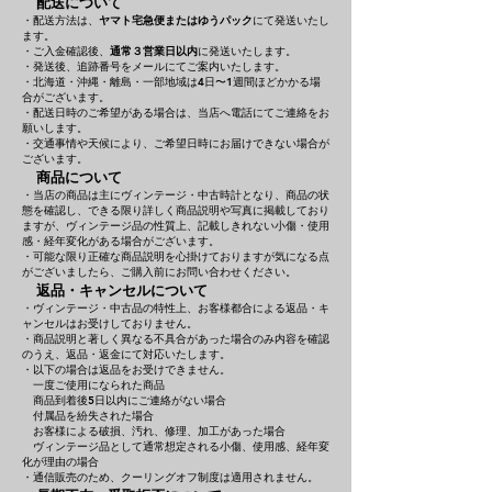
配送について
・配送方法は、
ヤマト宅急便またはゆうパック
にて発送いたし
ます。
・ご入金確認後、
通常３営業日以内
に発送いたします。
・発送後、追跡番号をメールにてご案内いたします。
・北海道・沖縄・離島・一部地域は4日〜1週間ほどかかる場
合がございます。
・配送日時のご希望がある場合は、当店へ電話にてご連絡をお
願いします。
・交通事情や天候により、ご希望日時にお届けできない場合が
ございます。
商品について
・当店の商品は主にヴィンテージ・中古時計となり、商品の状
態を確認し、できる限り詳しく商品説明や写真に掲載しており
ますが、ヴィンテージ品の性質上、記載しきれない小傷・使用
感・経年変化がある場合がございます。
・可能な限り正確な商品説明を心掛けておりますが気になる点
がございましたら、ご購入前にお問い合わせください。
返品・キャンセルについて
・ヴィンテージ・中古品の特性上、お客様都合による返品・キ
ャンセルはお受けしておりません。
・商品説明と著しく異なる不具合があった場合のみ内容を確認
のうえ、返品・返金にて対応いたします。
・以下の場合は返品をお受けできません。
一度ご使用になられた商品
商品到着後5日以内にご連絡がない場合
付属品を紛失された場合
お客様による破損、汚れ、修理、加工があった場合
ヴィンテージ品として通常想定される小傷、使用感、経年変
化が理由の場合
・通信販売のため、クーリングオフ制度は適用されません。