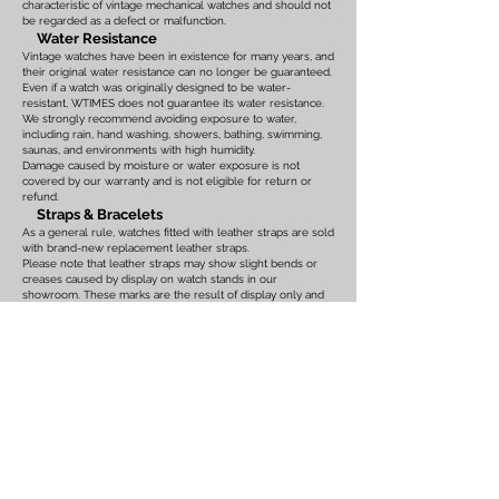
characteristic of vintage mechanical watches and should not
be regarded as a defect or malfunction.
Water Resistance
Vintage watches have been in existence for many years, and
their original water resistance can no longer be guaranteed.
Even if a watch was originally designed to be water-
resistant, WTIMES does not guarantee its water resistance.
We strongly recommend avoiding exposure to water,
including rain, hand washing, showers, bathing, swimming,
saunas, and environments with high humidity.
Damage caused by moisture or water exposure is not
covered by our warranty and is not eligible for return or
refund.
Straps & Bracelets
As a general rule, watches fitted with leather straps are sold
with brand-new replacement leather straps.
Please note that leather straps may show slight bends or
creases caused by display on watch stands in our
showroom. These marks are the result of display only and
should not be interpreted as signs of prior use.
Watches fitted with original leather straps, metal bracelets,
rubber straps, nylon straps, or other original accessories
may not include brand-new replacements. Please review
the photographs and product description carefully. If you
have any concerns regarding the condition, feel free to
contact us before purchasing.
For watches equipped with bracelets, the maximum wrist
size is listed on the product page. Please ensure that the
bracelet size is suitable before placing your order.
We also recommend confirming the case size, lug width,
and all other measurements before purchasing. Returns or
exchanges based on sizing issues or differences in personal