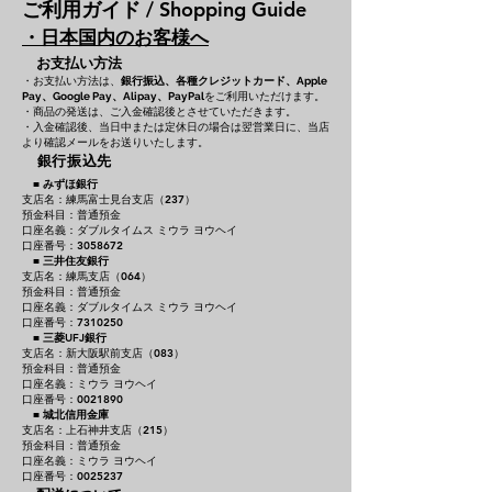
ご利用ガイド / Shopping Guide
・日本国内のお客様へ
お支払い方法
・お支払い方法は、
銀行振込、各種クレジットカード、
Apple
をご利用いただけます。
Pay、Google Pay、Alipay、PayPal
・商品の発送は、ご入金確認後とさせていただきます。
・入金確認後、当日中または定休日の場合は翌営業日に、当店
より確認メールをお送りいたします。
銀行振込先
■
みずほ銀行
支店名：練馬富士見台支店（237）
預金科目：普通預金
口座名義：ダブルタイムス ミウラ ヨウヘイ
口座番号：3058672
■
三井住友銀行
支店名：練馬支店（064）
預金科目：普通預金
口座名義：ダブルタイムス ミウラ ヨウヘイ
口座番号：7310250
■
三菱UFJ銀行
支店名：新大阪駅前支店（083）
預金科目：普通預金
口座名義：ミウラ ヨウヘイ
口座番号：0021890
■
城北信用金庫
支店名：上石神井支店（215）
預金科目：普通預金
口座名義：ミウラ ヨウヘイ
口座番号：0025237