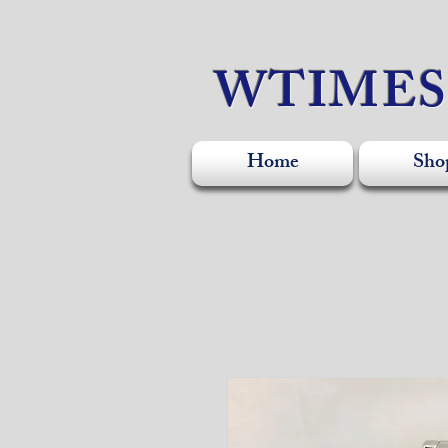
WTIME
Home
Sho