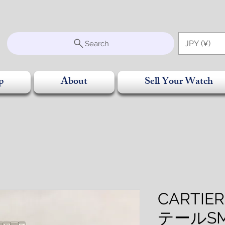
S
JPY (¥)
Search
p
About
Sell Your Watch
CARTI
テールS