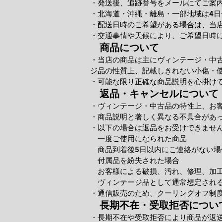
・発送後、追跡番号をメールにてご案
・北海道・沖縄・離島・一部地域は4日
・配送日時のご希望がある場合は、当
・交通事情や天候により、ご希望日時
商品について
・当店の商品は主にヴィンテージ・中
ジ品の性質上、記載しきれない小傷・
・可能な限り正確な商品説明を心掛け
返品・キャンセルについて
・ヴィンテージ・中古品の特性上、お
・商品説明と著しく異なる不具合があ
・以下の場合は返品をお受けできませ
一度ご使用になられた商品
商品到着後5日以内にご連絡がない場
付属品を紛失された場合
お客様による破損、汚れ、修理、加
ヴィンテージ品として通常想定される
・通信販売のため、クーリングオフ制
長期不在・受取拒否につい
・長期不在や受取拒否により商品が返