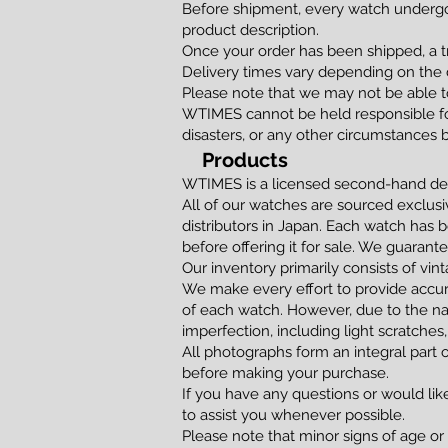
Before shipment, every watch undergoe
product description.
Once your order has been shipped, a t
Delivery times vary depending on the d
Please note that we may not be able to
WTIMES cannot be held responsible for
disasters, or any other circumstances 
Products
WTIMES is a licensed second-hand dea
All of our watches are sourced exclusi
distributors in Japan. Each watch has 
before offering it for sale. We guaran
Our inventory primarily consists of vi
We make every effort to provide accur
of each watch. However, due to the na
imperfection, including light scratches,
All photographs form an integral part 
before making your purchase.
If you have any questions or would lik
to assist you whenever possible.
Please note that minor signs of age or