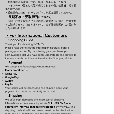
お客様による破損、汚れ、修理、加工があった場合
ヴィンテージ品として通常想定される小傷、使用感、経年変
化が理由の場合
・通信販売のため、クーリングオフ制度は適用されません。
長期不在・受取拒否について
・長期不在や受取拒否により商品が返送された場合、往復送料
をご請求させていただきますので、必ず保管期間内にお受け取
りをお願いします。
・For International Customers
Shopping Guide
Thank you for choosing WTIMES.
Please read the following information carefully before
placing your order. By completing your purchase, you
acknowledge that you have read, understood, and agreed to
the terms and conditions outlined in this Shopping Guide.
Payment
We accept the following payment methods:
Major credit cards
Apple Pay
Google Pay
Alipay
PayPal
Your order will be processed and shipped once your
payment has been successfully confirmed.
Shipping
We offer both domestic and international shipping.
International orders are shipped via
DHL, UPS, EMS, or an
equivalent international carrier selected
by WTIMES. The
shipping method will be chosen based on the destination,
local delivery conditions, and the most suitable available