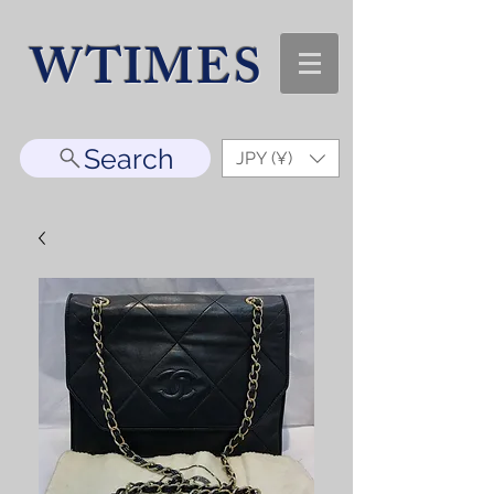
WTIMES
Search
JPY (¥)