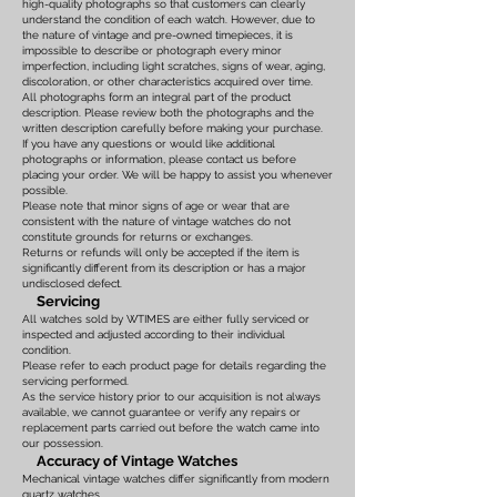
high-quality photographs so that customers can clearly
understand the condition of each watch. However, due to
the nature of vintage and pre-owned timepieces, it is
impossible to describe or photograph every minor
imperfection, including light scratches, signs of wear, aging,
discoloration, or other characteristics acquired over time.
All photographs form an integral part of the product
description. Please review both the photographs and the
written description carefully before making your purchase.
If you have any questions or would like additional
photographs or information, please contact us before
placing your order. We will be happy to assist you whenever
possible.
Please note that minor signs of age or wear that are
consistent with the nature of vintage watches do not
constitute grounds for returns or exchanges.
Returns or refunds will only be accepted if the item is
significantly different from its description or has a major
undisclosed defect.
Servicing
All watches sold by WTIMES are either fully serviced or
inspected and adjusted according to their individual
condition.
Please refer to each product page for details regarding the
servicing performed.
As the service history prior to our acquisition is not always
available, we cannot guarantee or verify any repairs or
replacement parts carried out before the watch came into
our possession.
Accuracy of Vintage Watches
Mechanical vintage watches differ significantly from modern
quartz watches.