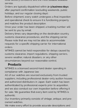
service.
Orders are typically dispatched within
2–3 business days
after payment confirmation (excluding weekends, public
holidays, and our regular closing days).
Before shipment, every watch undergoes a final inspection
and operational check to ensure it is functioning properly
and matches the product description.
Once your order has been shipped, a tracking number will
be sent to you by email.
Delivery times vary depending on the destination country,
customs clearance procedures, and the shipping carrier.
Please note that we may not be able to accommodate
requests for a specific shipping carrier for international
orders.
WTIMES cannot be held responsible for delays caused by
customs clearance, import regulations, shipping carriers,
severe weather, natural disasters, or any other
circumstances beyond our reasonable control.
Products
WTIMES is a licensed second-hand dealer operating in
compliance with Japanese law.
All of our watches are sourced exclusively from trusted
suppliers, including professional dealer-only auction houses
and authorized distributors in Japan. Each watch has been
authenticated by professional experts prior to acquisition,
and we also conduct our own inspection before offering it
for sale. We guarantee that every item sold by WTIMES is
authentic.
Our inventory primarily consists of vintage, antique, and pre-
owned watches.
We make every effort to provide accurate descriptions and