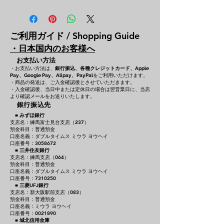
ご利用ガイド / Shopping Guide
・日本国内のお客様へ
お支払い方法
・お支払い方法は、
銀行振込、各種クレジットカード、
Apple
をご利用いただけます。
Pay、Google Pay、Alipay、PayPal
・商品の発送は、ご入金確認後とさせていただきます。
・入金確認後、当日中または定休日の場合は翌営業日に、当店
より確認メールをお送りいたします。
銀行振込先
■
みずほ銀行
支店名：練馬富士見台支店（237）
預金科目：普通預金
口座名義：ダブルタイムス ミウラ ヨウヘイ
口座番号：3058672
■
三井住友銀行
支店名：練馬支店（064）
預金科目：普通預金
口座名義：ダブルタイムス ミウラ ヨウヘイ
口座番号：7310250
■
三菱UFJ銀行
支店名：新大阪駅前支店（083）
預金科目：普通預金
口座名義：ミウラ ヨウヘイ
口座番号：0021890
■
城北信用金庫