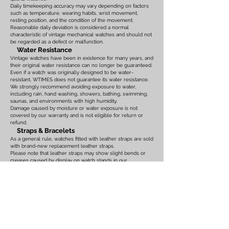
Daily timekeeping accuracy may vary depending on factors
such as temperature, wearing habits, wrist movement,
resting position, and the condition of the movement.
Reasonable daily deviation is considered a normal
characteristic of vintage mechanical watches and should not
be regarded as a defect or malfunction.
Water Resistance
Vintage watches have been in existence for many years, and
their original water resistance can no longer be guaranteed.
Even if a watch was originally designed to be water-
resistant, WTIMES does not guarantee its water resistance.
We strongly recommend avoiding exposure to water,
including rain, hand washing, showers, bathing, swimming,
saunas, and environments with high humidity.
Damage caused by moisture or water exposure is not
covered by our warranty and is not eligible for return or
refund.
Straps & Bracelets
As a general rule, watches fitted with leather straps are sold
with brand-new replacement leather straps.
Please note that leather straps may show slight bends or
creases caused by display on watch stands in our
showroom. These marks are the result of display only and
should not be interpreted as signs of prior use.
Watches fitted with original leather straps, metal bracelets,
rubber straps, nylon straps, or other original accessories
may not include brand-new replacements. Please review
the photographs and product description carefully. If you
have any concerns regarding the condition, feel free to
contact us before purchasing.
For watches equipped with bracelets, the maximum wrist