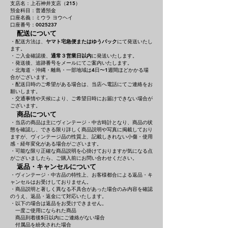
支店名：上石神井支店（215）
預金科目：普通預金
口座名義：ミウラ ヨウヘイ
口座番号：0025237
配送について
・配送方法は、
ヤマト宅急便またはゆうパック
にて発送いたし
ます。
・ご入金確認後、
通常３営業日以内
に発送いたします。
・発送後、追跡番号をメールにてご案内いたします。
・北海道・沖縄・離島・一部地域は4日〜1週間ほどかかる場
合がございます。
・配送日時のご希望がある場合は、当店へ電話にてご連絡をお
願いします。
・交通事情や天候により、ご希望日時にお届けできない場合が
ございます。
商品について
・当店の商品は主にヴィンテージ・中古時計となり、商品の状
態を確認し、できる限り詳しく商品説明や写真に掲載しており
ますが、ヴィンテージ品の性質上、記載しきれない小傷・使用
感・経年変化がある場合がございます。
・可能な限り正確な商品説明を心掛けておりますが気になる点
がございましたら、ご購入前にお問い合わせください。
返品・キャンセルについて
・ヴィンテージ・中古品の特性上、お客様都合による返品・キ
ャンセルはお受けしておりません。
・商品説明と著しく異なる不具合があった場合のみ内容を確認
のうえ、返品・返金にて対応いたします。
・以下の場合は返品をお受けできません。
一度ご使用になられた商品
商品到着後5日以内にご連絡がない場合
付属品を紛失された場合