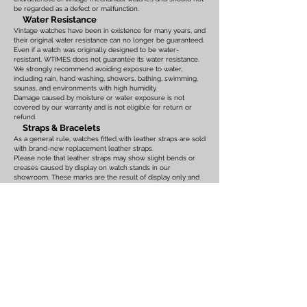
be regarded as a defect or malfunction.
Water Resistance
Vintage watches have been in existence for many years, and
their original water resistance can no longer be guaranteed.
Even if a watch was originally designed to be water-
resistant, WTIMES does not guarantee its water resistance.
We strongly recommend avoiding exposure to water,
including rain, hand washing, showers, bathing, swimming,
saunas, and environments with high humidity.
Damage caused by moisture or water exposure is not
covered by our warranty and is not eligible for return or
refund.
Straps & Bracelets
As a general rule, watches fitted with leather straps are sold
with brand-new replacement leather straps.
Please note that leather straps may show slight bends or
creases caused by display on watch stands in our
showroom. These marks are the result of display only and
should not be interpreted as signs of prior use.
Watches fitted with original leather straps, metal bracelets,
rubber straps, nylon straps, or other original accessories
may not include brand-new replacements. Please review
the photographs and product description carefully. If you
have any concerns regarding the condition, feel free to
contact us before purchasing.
For watches equipped with bracelets, the maximum wrist
size is listed on the product page. Please ensure that the
bracelet size is suitable before placing your order.
We also recommend confirming the case size, lug width,
and all other measurements before purchasing. Returns or
exchanges based on sizing issues or differences in personal