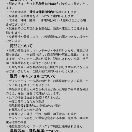
・配送方法は、
ヤマト宅急便またはゆうパック
にて発送いたし
ます。
・ご入金確認後、
通常３営業日以内
に発送いたします。
・発送後、追跡番号をメールにてご案内いたします。
・北海道・沖縄・離島・一部地域は4日〜1週間ほどかかる場
合がございます。
・配送日時のご希望がある場合は、当店へ電話にてご連絡をお
願いします。
・交通事情や天候により、ご希望日時にお届けできない場合が
ございます。
商品について
・当店の商品は主にヴィンテージ・中古時計となり、商品の状
態を確認し、できる限り詳しく商品説明や写真に掲載しており
ますが、ヴィンテージ品の性質上、記載しきれない小傷・使用
感・経年変化がある場合がございます。
・可能な限り正確な商品説明を心掛けておりますが気になる点
がございましたら、ご購入前にお問い合わせください。
返品・キャンセルについて
・ヴィンテージ・中古品の特性上、お客様都合による返品・キ
ャンセルはお受けしておりません。
・商品説明と著しく異なる不具合があった場合のみ内容を確認
のうえ、返品・返金にて対応いたします。
・以下の場合は返品をお受けできません。
一度ご使用になられた商品
商品到着後5日以内にご連絡がない場合
付属品を紛失された場合
お客様による破損、汚れ、修理、加工があった場合
ヴィンテージ品として通常想定される小傷、使用感、経年変
化が理由の場合
・通信販売のため、クーリングオフ制度は適用されません。
長期不在・受取拒否について