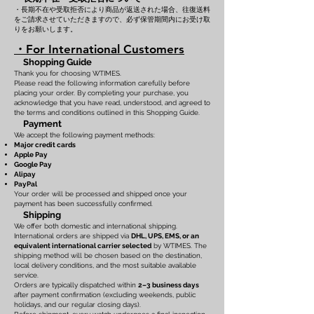
・長期不在や受取拒否により商品が返送された場合、往復送料
をご請求させていただきますので、必ず保管期間内にお受け取
りをお願いします。
・For International Customers
Shopping Guide
Thank you for choosing WTIMES.
Please read the following information carefully before
placing your order. By completing your purchase, you
acknowledge that you have read, understood, and agreed to
the terms and conditions outlined in this Shopping Guide.
Payment
We accept the following payment methods:
Major credit cards
Apple Pay
Google Pay
Alipay
PayPal
Your order will be processed and shipped once your
payment has been successfully confirmed.
Shipping
We offer both domestic and international shipping.
International orders are shipped via
DHL, UPS, EMS, or an
equivalent international carrier selected
by WTIMES. The
shipping method will be chosen based on the destination,
local delivery conditions, and the most suitable available
service.
Orders are typically dispatched within
2–3 business days
after payment confirmation (excluding weekends, public
holidays, and our regular closing days).