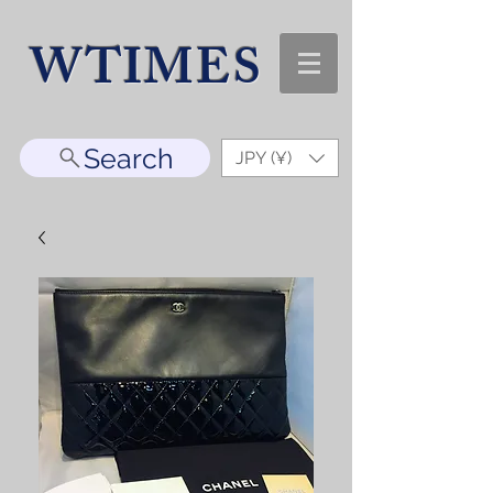
WTIMES
Search
JPY (¥)