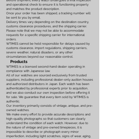
Before shipment, every watch undergoes a final inspection
and operational check to ensure it is functioning properly
and matches the product description.
Once your order has been shipped, a tracking number will
be sent to you by email.
Delivery times vary depending on the destination country,
customs clearance procedures, and the shipping carrier.
Please note that we may not be able to accommodate
requests for a specific shipping carrier for international
orders.
WTIMES cannot be held responsible for delays caused by
customs clearance, import regulations, shipping carriers,
severe weather, natural disasters, or any other
circumstances beyond our reasonable control.
Products
WTIMES is a licensed second-hand dealer operating in
compliance with Japanese law.
All of our watches are sourced exclusively from trusted
suppliers, including professional dealer-only auction houses
and authorized distributors in Japan. Each watch has been
authenticated by professional experts prior to acquisition,
and we also conduct our own inspection before offering it
for sale. We guarantee that every item sold by WTIMES is
authentic.
Our inventory primarily consists of vintage, antique, and pre-
owned watches.
We make every effort to provide accurate descriptions and
high-quality photographs so that customers can clearly
understand the condition of each watch. However, due to
the nature of vintage and pre-owned timepieces, it is
impossible to describe or photograph every minor
imperfection, including light scratches, signs of wear, aging,