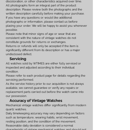
discoloration, or other characteristics acquired over time.
All photographs form an integral part of the product
description. Please review both the photographs and the
written description carefully before making your purchase.
If you have any questions or would like additional
photographs or information, please contact us before
placing your order. We will be happy to assist you whenever
possible.
Please note that minor signs of age or wear that are
consistent with the nature of vintage watches do not
constitute grounds for returns or exchanges.
Returns or refunds will only be accepted if the item is
significantly different from its description or has a major
undisclosed defect.
Servicing
All watches sold by WTIMES are either fully serviced or
inspected and adjusted according to their individual
condition.
Please refer to each product page for details regarding the
servicing performed.
As the service history prior to our acquisition is not always
available, we cannot guarantee or verify any repairs or
replacement parts carried out before the watch came into
our possession.
Accuracy of Vintage Watches
Mechanical vintage watches differ significantly from modern
quartz watches.
Daily timekeeping accuracy may vary depending on factors
such as temperature, wearing habits, wrist movement,
resting position, and the condition of the movement.
Reasonable daily deviation is considered a normal
characteristic of vintage mechanical watches and should not