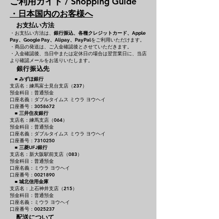
ご利用ガイド / Shopping Guide
・日本国内のお客様へ
お支払い方法
・お支払い方法は、
銀行振込、各種クレジットカード、
Apple
をご利用いただけます。
Pay、Google Pay、Alipay、PayPal
・商品の発送は、ご入金確認後とさせていただきます。
・入金確認後、当日中または定休日の場合は翌営業日に、当店
より確認メールをお送りいたします。
銀行振込先
■
みずほ銀行
支店名：練馬富士見台支店（237）
預金科目：普通預金
口座名義：ダブルタイムス ミウラ ヨウヘイ
口座番号：3058672
■
三井住友銀行
支店名：練馬支店（064）
預金科目：普通預金
口座名義：ダブルタイムス ミウラ ヨウヘイ
口座番号：7310250
■
三菱UFJ銀行
支店名：新大阪駅前支店（083）
預金科目：普通預金
口座名義：ミウラ ヨウヘイ
口座番号：0021890
■
城北信用金庫
支店名：上石神井支店（215）
預金科目：普通預金
口座名義：ミウラ ヨウヘイ
口座番号：0025237
配送について