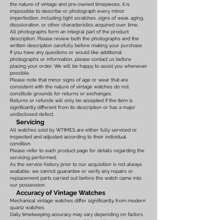
the nature of vintage and pre-owned timepieces, it is
impossible to describe or photograph every minor
imperfection, including light scratches, signs of wear, aging,
discoloration, or other characteristics acquired over time.
All photographs form an integral part of the product
description. Please review both the photographs and the
written description carefully before making your purchase.
If you have any questions or would like additional
photographs or information, please contact us before
placing your order. We will be happy to assist you whenever
possible.
Please note that minor signs of age or wear that are
consistent with the nature of vintage watches do not
constitute grounds for returns or exchanges.
Returns or refunds will only be accepted if the item is
significantly different from its description or has a major
undisclosed defect.
Servicing
All watches sold by WTIMES are either fully serviced or
inspected and adjusted according to their individual
condition.
Please refer to each product page for details regarding the
servicing performed.
As the service history prior to our acquisition is not always
available, we cannot guarantee or verify any repairs or
replacement parts carried out before the watch came into
our possession.
Accuracy of Vintage Watches
Mechanical vintage watches differ significantly from modern
quartz watches.
Daily timekeeping accuracy may vary depending on factors