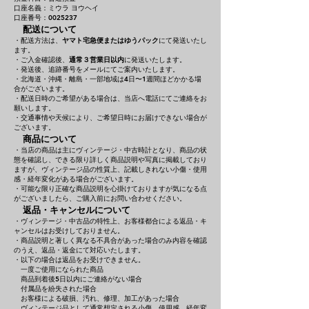
口座名義：ミウラ ヨウヘイ
口座番号：0025237
配送について
・配送方法は、
ヤマト宅急便またはゆうパック
にて発送いたし
ます。
・ご入金確認後、
通常３営業日以内
に発送いたします。
・発送後、追跡番号をメールにてご案内いたします。
・北海道・沖縄・離島・一部地域は4日〜1週間ほどかかる場
合がございます。
・配送日時のご希望がある場合は、当店へ電話にてご連絡をお
願いします。
・交通事情や天候により、ご希望日時にお届けできない場合が
ございます。
商品について
・当店の商品は主にヴィンテージ・中古時計となり、商品の状
態を確認し、できる限り詳しく商品説明や写真に掲載しており
ますが、ヴィンテージ品の性質上、記載しきれない小傷・使用
感・経年変化がある場合がございます。
・可能な限り正確な商品説明を心掛けておりますが気になる点
がございましたら、ご購入前にお問い合わせください。
返品・キャンセルについて
・ヴィンテージ・中古品の特性上、お客様都合による返品・キ
ャンセルはお受けしておりません。
・商品説明と著しく異なる不具合があった場合のみ内容を確認
のうえ、返品・返金にて対応いたします。
・以下の場合は返品をお受けできません。
一度ご使用になられた商品
商品到着後5日以内にご連絡がない場合
付属品を紛失された場合
お客様による破損、汚れ、修理、加工があった場合
ヴィンテージ品として通常想定される小傷、使用感、経年変