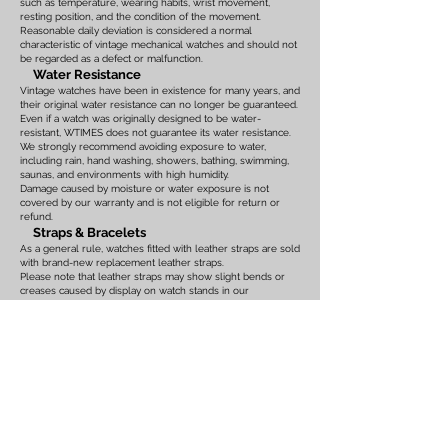
such as temperature, wearing habits, wrist movement,
resting position, and the condition of the movement.
Reasonable daily deviation is considered a normal
characteristic of vintage mechanical watches and should not
be regarded as a defect or malfunction.
Water Resistance
Vintage watches have been in existence for many years, and
their original water resistance can no longer be guaranteed.
Even if a watch was originally designed to be water-
resistant, WTIMES does not guarantee its water resistance.
We strongly recommend avoiding exposure to water,
including rain, hand washing, showers, bathing, swimming,
saunas, and environments with high humidity.
Damage caused by moisture or water exposure is not
covered by our warranty and is not eligible for return or
refund.
Straps & Bracelets
As a general rule, watches fitted with leather straps are sold
with brand-new replacement leather straps.
Please note that leather straps may show slight bends or
creases caused by display on watch stands in our
showroom. These marks are the result of display only and
should not be interpreted as signs of prior use.
Watches fitted with original leather straps, metal bracelets,
rubber straps, nylon straps, or other original accessories
may not include brand-new replacements. Please review
the photographs and product description carefully. If you
have any concerns regarding the condition, feel free to
contact us before purchasing.
For watches equipped with bracelets, the maximum wrist
size is listed on the product page. Please ensure that the
bracelet size is suitable before placing your order.