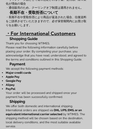
化が理由の場合
・通信販売のため、クーリングオフ制度は適用されません。
長期不在・受取拒否について
・長期不在や受取拒否により商品が返送された場合、往復送料
をご請求させていただきますので、必ず保管期間内にお受け取
りをお願いします。
・For International Customers
Shopping Guide
Thank you for choosing WTIMES.
Please read the following information carefully before
placing your order. By completing your purchase, you
acknowledge that you have read, understood, and agreed to
the terms and conditions outlined in this Shopping Guide.
Payment
We accept the following payment methods:
Major credit cards
Apple Pay
Google Pay
Alipay
PayPal
Your order will be processed and shipped once your
payment has been successfully confirmed.
Shipping
We offer both domestic and international shipping.
International orders are shipped via
DHL, UPS, EMS, or an
equivalent international carrier selected
by WTIMES. The
shipping method will be chosen based on the destination,
local delivery conditions, and the most suitable available
service.