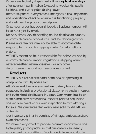
Orders are typically dispatched within
2–3 business days
after payment confirmation (excluding weekends, public
holidays, and our regular closing days).
Before shipment, every watch undergoes a final inspection
and operational check to ensure it is functioning properly
and matches the product description.
Once your order has been shipped, a tracking number will
be sent to you by email.
Delivery times vary depending on the destination country,
customs clearance procedures, and the shipping carrier.
Please note that we may not be able to accommodate
requests for a specific shipping carrier for international
orders.
WTIMES cannot be held responsible for delays caused by
customs clearance, import regulations, shipping carriers,
severe weather, natural disasters, or any other
circumstances beyond our reasonable control.
Products
WTIMES is a licensed second-hand dealer operating in
compliance with Japanese law.
All of our watches are sourced exclusively from trusted
suppliers, including professional dealer-only auction houses
and authorized distributors in Japan. Each watch has been
authenticated by professional experts prior to acquisition,
and we also conduct our own inspection before offering it
for sale. We guarantee that every item sold by WTIMES is
authentic.
Our inventory primarily consists of vintage, antique, and pre-
owned watches.
We make every effort to provide accurate descriptions and
high-quality photographs so that customers can clearly
understand the condition of each watch. However, due to