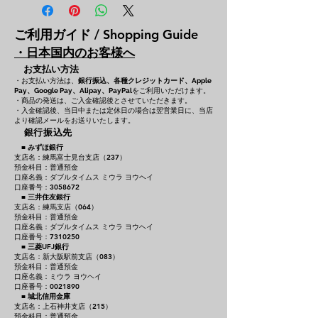
ご利用ガイド / Shopping Guide
・日本国内のお客様へ
お支払い方法
・お支払い方法は、
銀行振込、各種クレジットカード、
Apple
をご利用いただけます。
Pay、Google Pay、Alipay、PayPal
・商品の発送は、ご入金確認後とさせていただきます。
・入金確認後、当日中または定休日の場合は翌営業日に、当店
より確認メールをお送りいたします。
銀行振込先
■
みずほ銀行
支店名：練馬富士見台支店（237）
預金科目：普通預金
口座名義：ダブルタイムス ミウラ ヨウヘイ
口座番号：3058672
■
三井住友銀行
支店名：練馬支店（064）
預金科目：普通預金
口座名義：ダブルタイムス ミウラ ヨウヘイ
口座番号：7310250
■
三菱UFJ銀行
支店名：新大阪駅前支店（083）
預金科目：普通預金
口座名義：ミウラ ヨウヘイ
口座番号：0021890
■
城北信用金庫
支店名：上石神井支店（215）
預金科目：普通預金