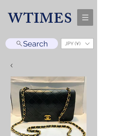
WTIMES
Search
JPY (¥)