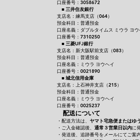
口座番号：3058672
■
三井住友銀行
支店名：練馬支店（064）
預金科目：普通預金
口座名義：ダブルタイムス ミウラ ヨウ
口座番号：7310250
■
三菱UFJ銀行
支店名：新大阪駅前支店（083）
預金科目：普通預金
口座名義：ミウラ ヨウヘイ
口座番号：0021890
■
城北信用金庫
支店名：上石神井支店（215）
預金科目：普通預金
口座名義：ミウラ ヨウヘイ
口座番号：0025237
配送について
・配送方法は、
ヤマト宅急便またはゆ
・ご入金確認後、
通常３営業日以内
に
・発送後、追跡番号をメールにてご案