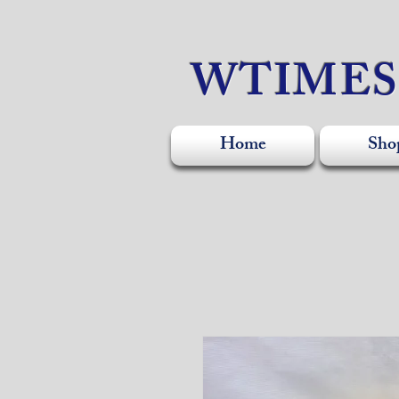
WTIME
Home
Sho