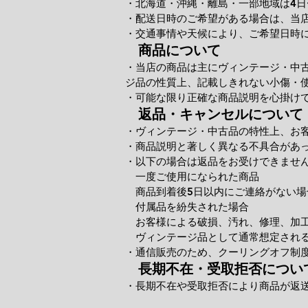
・北海道・沖縄・離島・一部地域は4日
・配送日時のご希望がある場合は、当
・交通事情や天候により、ご希望日時
商品について
・当店の商品は主にヴィンテージ・中
ジ品の性質上、記載しきれない小傷・
・可能な限り正確な商品説明を心掛け
返品・キャンセルについて
・ヴィンテージ・中古品の特性上、お
・商品説明と著しく異なる不具合があ
・以下の場合は返品をお受けできませ
一度ご使用になられた商品
商品到着後5日以内にご連絡がない場
付属品を紛失された場合
お客様による破損、汚れ、修理、加
ヴィンテージ品として通常想定される
・通信販売のため、クーリングオフ制
長期不在・受取拒否につい
・長期不在や受取拒否により商品が返