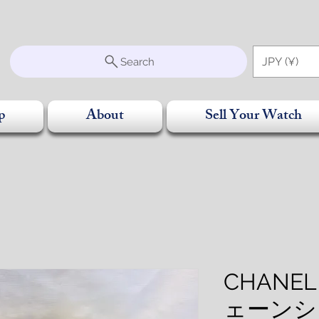
S
JPY (¥)
Search
p
About
Sell Your Watch
CHAN
ェーンシ