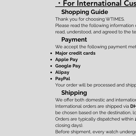
・For International Cu
Shopping Guide
Thank you for choosing WTIMES.
Please read the following information
read, understood, and agreed to the te
Payment
We accept the following payment me
Major credit cards
Apple Pay
Google Pay
Alipay
PayPal
Your order will be processed and shi
Shipping
We offer both domestic and internation
International orders are shipped via
DH
be chosen based on the destination, loc
Orders are typically dispatched within
closing days).
Before shipment, every watch undergoe