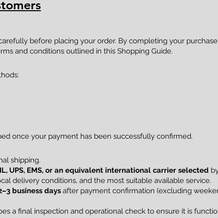
stomers
 carefully before placing your order. By completing your purcha
rms and conditions outlined in this Shopping Guide.
thods:
pped once your payment has been successfully confirmed.
al shipping.
L, UPS, EMS, or an equivalent international carrier selected
by
al delivery conditions, and the most suitable available service.
2–3 business days
after payment confirmation (excluding weekend
s a final inspection and operational check to ensure it is funct