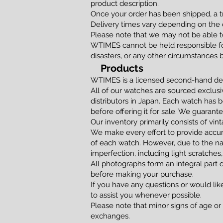
product description.
Once your order has been shipped, a t
Delivery times vary depending on the d
Please note that we may not be able to
WTIMES cannot be held responsible for
disasters, or any other circumstances 
Products
WTIMES is a licensed second-hand dea
All of our watches are sourced exclusi
distributors in Japan. Each watch has 
before offering it for sale. We guaran
Our inventory primarily consists of vi
We make every effort to provide accur
of each watch. However, due to the na
imperfection, including light scratches,
All photographs form an integral part 
before making your purchase.
If you have any questions or would lik
to assist you whenever possible.
Please note that minor signs of age or
exchanges.