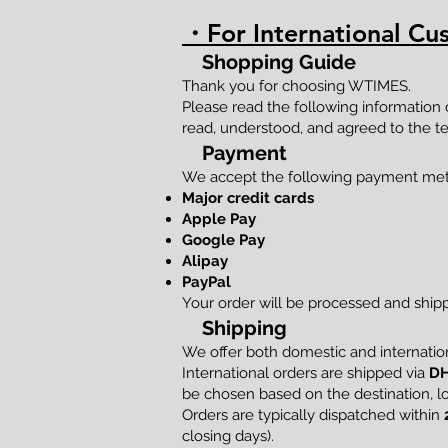
・For International Cu
Shopping Guide
Thank you for choosing WTIMES.
Please read the following information
read, understood, and agreed to the te
Payment
We accept the following payment me
Major credit cards
Apple Pay
Google Pay
Alipay
PayPal
Your order will be processed and shi
Shipping
We offer both domestic and internation
International orders are shipped via
DH
be chosen based on the destination, loc
Orders are typically dispatched within
closing days).