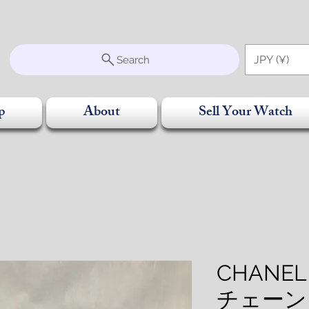
S
JPY (¥)
Search
p
About
Sell Your Watch
CHANE
チェーン