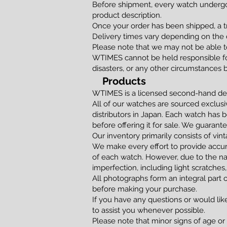
Before shipment, every watch undergoe
product description.
Once your order has been shipped, a t
Delivery times vary depending on the d
Please note that we may not be able to
WTIMES cannot be held responsible for
disasters, or any other circumstances 
Products
WTIMES is a licensed second-hand dea
All of our watches are sourced exclusi
distributors in Japan. Each watch has 
before offering it for sale. We guaran
Our inventory primarily consists of vi
We make every effort to provide accur
of each watch. However, due to the na
imperfection, including light scratches,
All photographs form an integral part 
before making your purchase.
If you have any questions or would lik
to assist you whenever possible.
Please note that minor signs of age or