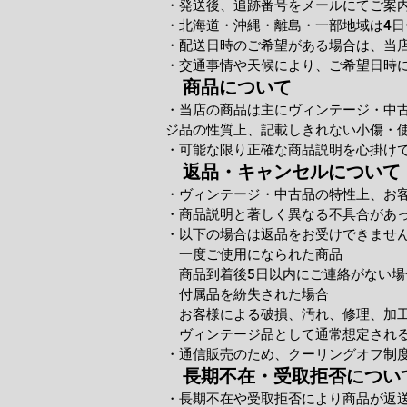
・発送後、追跡番号をメールにてご案
・北海道・沖縄・離島・一部地域は4日
・配送日時のご希望がある場合は、当
・交通事情や天候により、ご希望日時
商品について
・当店の商品は主にヴィンテージ・中
ジ品の性質上、記載しきれない小傷・
・可能な限り正確な商品説明を心掛け
返品・キャンセルについて
・ヴィンテージ・中古品の特性上、お
・商品説明と著しく異なる不具合があ
・以下の場合は返品をお受けできませ
一度ご使用になられた商品
商品到着後5日以内にご連絡がない場
付属品を紛失された場合
お客様による破損、汚れ、修理、加
ヴィンテージ品として通常想定される
・通信販売のため、クーリングオフ制
長期不在・受取拒否につい
・長期不在や受取拒否により商品が返