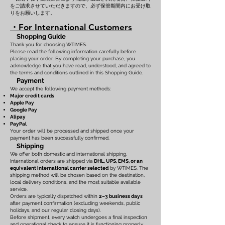
をご請求させていただきますので、必ず保管期間内にお受け取
りをお願いします。
・For International Customers
Shopping Guide
Thank you for choosing WTIMES.
Please read the following information carefully before
placing your order. By completing your purchase, you
acknowledge that you have read, understood, and agreed to
the terms and conditions outlined in this Shopping Guide.
Payment
We accept the following payment methods:
Major credit cards
Apple Pay
Google Pay
Alipay
PayPal
Your order will be processed and shipped once your
payment has been successfully confirmed.
Shipping
We offer both domestic and international shipping.
International orders are shipped via
DHL, UPS, EMS, or an
equivalent international carrier selected
by WTIMES. The
shipping method will be chosen based on the destination,
local delivery conditions, and the most suitable available
service.
Orders are typically dispatched within
2–3 business days
after payment confirmation (excluding weekends, public
holidays, and our regular closing days).
Before shipment, every watch undergoes a final inspection
and operational check to ensure it is functioning properly