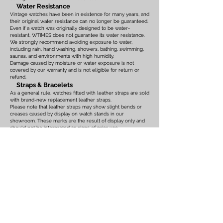
Water Resistance
Vintage watches have been in existence for many years, and
their original water resistance can no longer be guaranteed.
Even if a watch was originally designed to be water-
resistant, WTIMES does not guarantee its water resistance.
We strongly recommend avoiding exposure to water,
including rain, hand washing, showers, bathing, swimming,
saunas, and environments with high humidity.
Damage caused by moisture or water exposure is not
covered by our warranty and is not eligible for return or
refund.
Straps & Bracelets
As a general rule, watches fitted with leather straps are sold
with brand-new replacement leather straps.
Please note that leather straps may show slight bends or
creases caused by display on watch stands in our
showroom. These marks are the result of display only and
should not be interpreted as signs of prior use.
Watches fitted with original leather straps, metal bracelets,
rubber straps, nylon straps, or other original accessories
may not include brand-new replacements. Please review
the photographs and product description carefully. If you
have any concerns regarding the condition, feel free to
contact us before purchasing.
For watches equipped with bracelets, the maximum wrist
size is listed on the product page. Please ensure that the
bracelet size is suitable before placing your order.
We also recommend confirming the case size, lug width,
and all other measurements before purchasing. Returns or
exchanges based on sizing issues or differences in personal
expectations cannot be accepted.