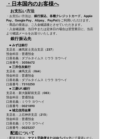
・日本国内のお客様へ
お支払い方法
・お支払い方法は、
銀行振込、各種クレジットカード、
Apple
をご利用いただけます。
Pay、Google Pay、Alipay、PayPal
・商品の発送は、ご入金確認後とさせていただきます。
・入金確認後、当日中または定休日の場合は翌営業日に、当店
より確認メールをお送りいたします。
銀行振込先
■
みずほ銀行
支店名：練馬富士見台支店（237）
預金科目：普通預金
口座名義：ダブルタイムス ミウラ ヨウヘイ
口座番号：3058672
■
三井住友銀行
支店名：練馬支店（064）
預金科目：普通預金
口座名義：ダブルタイムス ミウラ ヨウヘイ
口座番号：7310250
■
三菱UFJ銀行
支店名：新大阪駅前支店（083）
預金科目：普通預金
口座名義：ミウラ ヨウヘイ
口座番号：0021890
■
城北信用金庫
支店名：上石神井支店（215）
預金科目：普通預金
口座名義：ミウラ ヨウヘイ
口座番号：0025237
配送について
・配送方法は、
ヤマト宅急便またはゆうパック
にて発送いたし