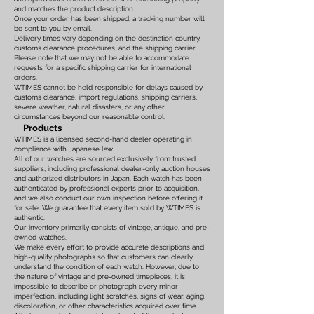
and matches the product description.
Once your order has been shipped, a tracking number will
be sent to you by email.
Delivery times vary depending on the destination country,
customs clearance procedures, and the shipping carrier.
Please note that we may not be able to accommodate
requests for a specific shipping carrier for international
orders.
WTIMES cannot be held responsible for delays caused by
customs clearance, import regulations, shipping carriers,
severe weather, natural disasters, or any other
circumstances beyond our reasonable control.
Products
WTIMES is a licensed second-hand dealer operating in
compliance with Japanese law.
All of our watches are sourced exclusively from trusted
suppliers, including professional dealer-only auction houses
and authorized distributors in Japan. Each watch has been
authenticated by professional experts prior to acquisition,
and we also conduct our own inspection before offering it
for sale. We guarantee that every item sold by WTIMES is
authentic.
Our inventory primarily consists of vintage, antique, and pre-
owned watches.
We make every effort to provide accurate descriptions and
high-quality photographs so that customers can clearly
understand the condition of each watch. However, due to
the nature of vintage and pre-owned timepieces, it is
impossible to describe or photograph every minor
imperfection, including light scratches, signs of wear, aging,
discoloration, or other characteristics acquired over time.