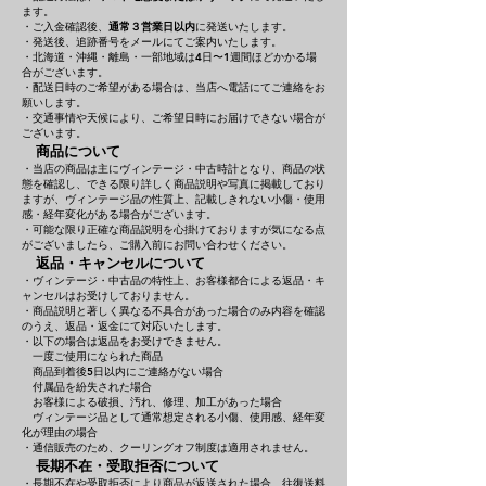
ます。
・ご入金確認後、
通常３営業日以内
に発送いたします。
・発送後、追跡番号をメールにてご案内いたします。
・北海道・沖縄・離島・一部地域は4日〜1週間ほどかかる場
合がございます。
・配送日時のご希望がある場合は、当店へ電話にてご連絡をお
願いします。
・交通事情や天候により、ご希望日時にお届けできない場合が
ございます。
商品について
・当店の商品は主にヴィンテージ・中古時計となり、商品の状
態を確認し、できる限り詳しく商品説明や写真に掲載しており
ますが、ヴィンテージ品の性質上、記載しきれない小傷・使用
感・経年変化がある場合がございます。
・可能な限り正確な商品説明を心掛けておりますが気になる点
がございましたら、ご購入前にお問い合わせください。
返品・キャンセルについて
・ヴィンテージ・中古品の特性上、お客様都合による返品・キ
ャンセルはお受けしておりません。
・商品説明と著しく異なる不具合があった場合のみ内容を確認
のうえ、返品・返金にて対応いたします。
・以下の場合は返品をお受けできません。
一度ご使用になられた商品
商品到着後5日以内にご連絡がない場合
付属品を紛失された場合
お客様による破損、汚れ、修理、加工があった場合
ヴィンテージ品として通常想定される小傷、使用感、経年変
化が理由の場合
・通信販売のため、クーリングオフ制度は適用されません。
長期不在・受取拒否について
・長期不在や受取拒否により商品が返送された場合、往復送料