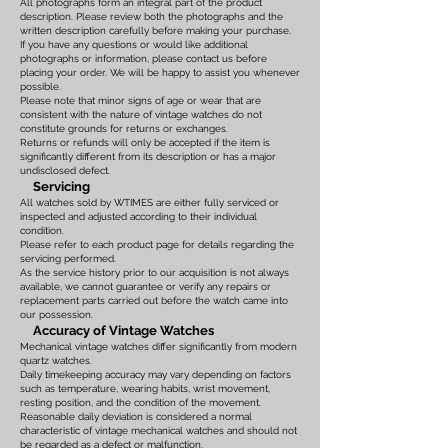
All photographs form an integral part of the product
description. Please review both the photographs and the
written description carefully before making your purchase.
If you have any questions or would like additional
photographs or information, please contact us before
placing your order. We will be happy to assist you whenever
possible.
Please note that minor signs of age or wear that are
consistent with the nature of vintage watches do not
constitute grounds for returns or exchanges.
Returns or refunds will only be accepted if the item is
significantly different from its description or has a major
undisclosed defect.
Servicing
All watches sold by WTIMES are either fully serviced or
inspected and adjusted according to their individual
condition.
Please refer to each product page for details regarding the
servicing performed.
As the service history prior to our acquisition is not always
available, we cannot guarantee or verify any repairs or
replacement parts carried out before the watch came into
our possession.
Accuracy of Vintage Watches
Mechanical vintage watches differ significantly from modern
quartz watches.
Daily timekeeping accuracy may vary depending on factors
such as temperature, wearing habits, wrist movement,
resting position, and the condition of the movement.
Reasonable daily deviation is considered a normal
characteristic of vintage mechanical watches and should not
be regarded as a defect or malfunction.