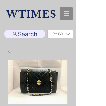
WTIMES
Search
JPY (¥)