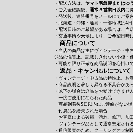
・配送方法は、
ヤマト宅急便またはゆ
・ご入金確認後、
通常３営業日以内
に
・発送後、追跡番号をメールにてご案
・北海道・沖縄・離島・一部地域は4日
・配送日時のご希望がある場合は、当
・交通事情や天候により、ご希望日時
商品について
・当店の商品は主にヴィンテージ・中
ジ品の性質上、記載しきれない小傷・
・可能な限り正確な商品説明を心掛け
返品・キャンセルについて
・ヴィンテージ・中古品の特性上、お
・商品説明と著しく異なる不具合があ
・以下の場合は返品をお受けできませ
一度ご使用になられた商品
商品到着後5日以内にご連絡がない場
付属品を紛失された場合
お客様による破損、汚れ、修理、加
ヴィンテージ品として通常想定される
・通信販売のため、クーリングオフ制