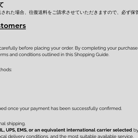
て
送された場合、往復送料をご請求させていただきますので、必ず保
stomers
 carefully before placing your order. By completing your purcha
rms and conditions outlined in this Shopping Guide.
thods:
pped once your payment has been successfully confirmed.
al shipping.
L, UPS, EMS, or an equivalent international carrier selected
by
al delivery conditions, and the most suitable available service.