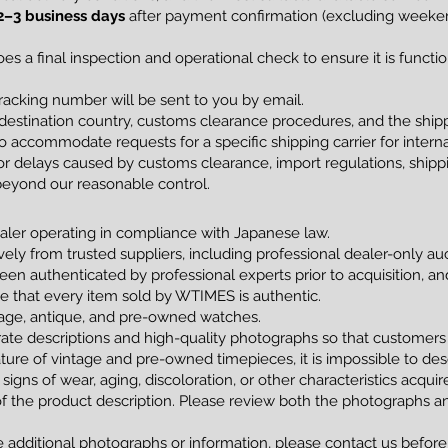
2–3 business days
after payment confirmation (excluding weekend
s a final inspection and operational check to ensure it is funct
racking number will be sent to you by email.
estination country, customs clearance procedures, and the shippi
 accommodate requests for a specific shipping carrier for interna
 delays caused by customs clearance, import regulations, shippin
beyond our reasonable control.
ler operating in compliance with Japanese law.
vely from trusted suppliers, including professional dealer-only a
been authenticated by professional experts prior to acquisition, 
tee that every item sold by WTIMES is authentic.
ntage, antique, and pre-owned watches.
ate descriptions and high-quality photographs so that customers
ture of vintage and pre-owned timepieces, it is impossible to de
 signs of wear, aging, discoloration, or other characteristics acqui
of the product description. Please review both the photographs an
e additional photographs or information, please contact us before