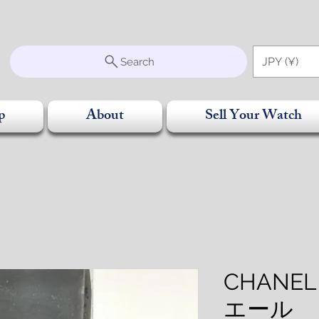
S
JPY (¥)
Search
p
About
Sell Your Watch
CHANEL
エール