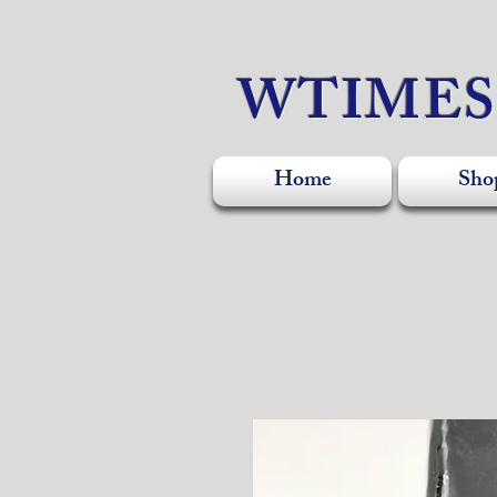
WTIME
Home
Sho