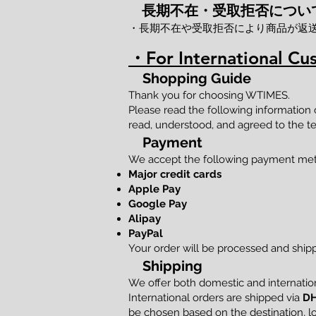
長期不在・受取拒否につい
・長期不在や受取拒否により商品が返
・For International Cu
Shopping Guide
Thank you for choosing WTIMES.
Please read the following information
read, understood, and agreed to the te
Payment
We accept the following payment me
Major credit cards
Apple Pay
Google Pay
Alipay
PayPal
Your order will be processed and shi
Shipping
We offer both domestic and internation
International orders are shipped via
DH
be chosen based on the destination, loc