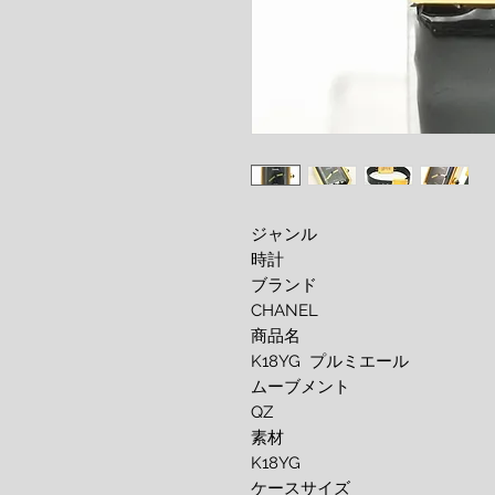
ジャンル 

時計 

ブランド 

CHANEL

商品名 

K18YG  プルミエール

ムーブメント

QZ 

素材 

K18YG

ケースサイズ 
