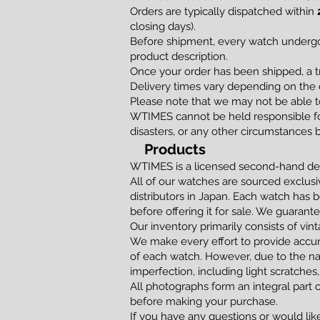
Orders are typically dispatched within
closing days).
Before shipment, every watch undergoe
product description.
Once your order has been shipped, a t
Delivery times vary depending on the d
Please note that we may not be able to
WTIMES cannot be held responsible for
disasters, or any other circumstances 
Products
WTIMES is a licensed second-hand dea
All of our watches are sourced exclusi
distributors in Japan. Each watch has 
before offering it for sale. We guaran
Our inventory primarily consists of vi
We make every effort to provide accur
of each watch. However, due to the na
imperfection, including light scratches,
All photographs form an integral part 
before making your purchase.
If you have any questions or would lik