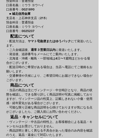
預金科目：普通預金
口座名義：ミウラ ヨウヘイ
口座番号：0021890
■
城北信用金庫
支店名：上石神井支店（215）
預金科目：普通預金
口座名義：ミウラ ヨウヘイ
口座番号：0025237
配送について
・配送方法は、
ヤマト宅急便またはゆうパック
にて発送いたし
ます。
・ご入金確認後、
通常３営業日以内
に発送いたします。
・発送後、追跡番号をメールにてご案内いたします。
・北海道・沖縄・離島・一部地域は4日〜1週間ほどかかる場
合がございます。
・配送日時のご希望がある場合は、当店へ電話にてご連絡をお
願いします。
・交通事情や天候により、ご希望日時にお届けできない場合が
ございます。
商品について
・当店の商品は主にヴィンテージ・中古時計となり、商品の状
態を確認し、できる限り詳しく商品説明や写真に掲載しており
ますが、ヴィンテージ品の性質上、記載しきれない小傷・使用
感・経年変化がある場合がございます。
・可能な限り正確な商品説明を心掛けておりますが気になる点
がございましたら、ご購入前にお問い合わせください。
返品・キャンセルについて
・ヴィンテージ・中古品の特性上、お客様都合による返品・キ
ャンセルはお受けしておりません。
・商品説明と著しく異なる不具合があった場合のみ内容を確認
のうえ、返品・返金にて対応いたします。