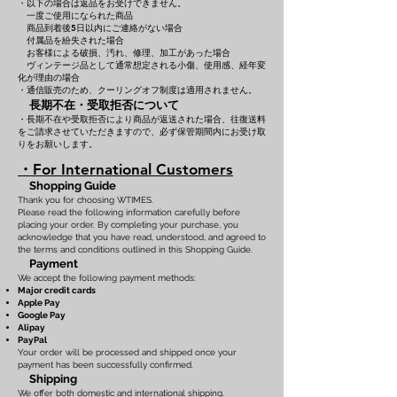
・以下の場合は返品をお受けできません。
一度ご使用になられた商品
商品到着後5日以内にご連絡がない場合
付属品を紛失された場合
お客様による破損、汚れ、修理、加工があった場合
ヴィンテージ品として通常想定される小傷、使用感、経年変
化が理由の場合
・通信販売のため、クーリングオフ制度は適用されません。
長期不在・受取拒否について
・長期不在や受取拒否により商品が返送された場合、往復送料
をご請求させていただきますので、必ず保管期間内にお受け取
りをお願いします。
・For International Customers
Shopping Guide
Thank you for choosing WTIMES.
Please read the following information carefully before
placing your order. By completing your purchase, you
acknowledge that you have read, understood, and agreed to
the terms and conditions outlined in this Shopping Guide.
Payment
We accept the following payment methods:
Major credit cards
Apple Pay
Google Pay
Alipay
PayPal
Your order will be processed and shipped once your
payment has been successfully confirmed.
Shipping
We offer both domestic and international shipping.