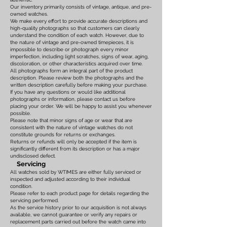
Our inventory primarily consists of vintage, antique, and pre-
owned watches.
We make every effort to provide accurate descriptions and
high-quality photographs so that customers can clearly
understand the condition of each watch. However, due to
the nature of vintage and pre-owned timepieces, it is
impossible to describe or photograph every minor
imperfection, including light scratches, signs of wear, aging,
discoloration, or other characteristics acquired over time.
All photographs form an integral part of the product
description. Please review both the photographs and the
written description carefully before making your purchase.
If you have any questions or would like additional
photographs or information, please contact us before
placing your order. We will be happy to assist you whenever
possible.
Please note that minor signs of age or wear that are
consistent with the nature of vintage watches do not
constitute grounds for returns or exchanges.
Returns or refunds will only be accepted if the item is
significantly different from its description or has a major
undisclosed defect.
Servicing
All watches sold by WTIMES are either fully serviced or
inspected and adjusted according to their individual
condition.
Please refer to each product page for details regarding the
servicing performed.
As the service history prior to our acquisition is not always
available, we cannot guarantee or verify any repairs or
replacement parts carried out before the watch came into