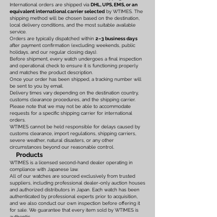
International orders are shipped via
DHL, UPS, EMS, or an
equivalent international carrier selected
by WTIMES. The
shipping method will be chosen based on the destination,
local delivery conditions, and the most suitable available
service.
Orders are typically dispatched within
2–3 business days
after payment confirmation (excluding weekends, public
holidays, and our regular closing days).
Before shipment, every watch undergoes a final inspection
and operational check to ensure it is functioning properly
and matches the product description.
Once your order has been shipped, a tracking number will
be sent to you by email.
Delivery times vary depending on the destination country,
customs clearance procedures, and the shipping carrier.
Please note that we may not be able to accommodate
requests for a specific shipping carrier for international
orders.
WTIMES cannot be held responsible for delays caused by
customs clearance, import regulations, shipping carriers,
severe weather, natural disasters, or any other
circumstances beyond our reasonable control.
Products
WTIMES is a licensed second-hand dealer operating in
compliance with Japanese law.
All of our watches are sourced exclusively from trusted
suppliers, including professional dealer-only auction houses
and authorized distributors in Japan. Each watch has been
authenticated by professional experts prior to acquisition,
and we also conduct our own inspection before offering it
for sale. We guarantee that every item sold by WTIMES is
authentic.