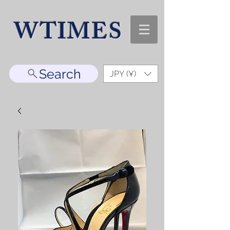
WTIMES
Search
JPY (¥)