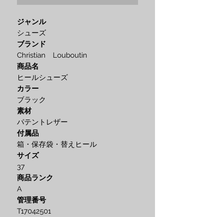
ジャンル
シューズ
ブランド
Christian Louboutin
商品名
ヒールシューズ
カラー
ブラック
素材
パテントレザー
付属品
箱・保存袋・替えヒール
サイズ
37
商品ランク
A
管理番号
T17042501