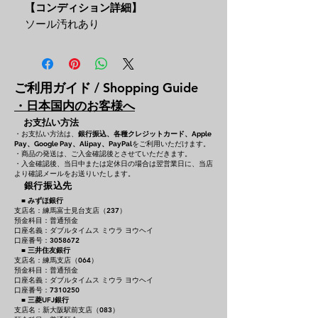
【コンディション詳細】
ソール汚れあり
ご利用ガイド / Shopping Guide
・日本国内のお客様へ
お支払い方法
・お支払い方法は、
銀行振込、各種クレジットカード、
Apple
をご利用いただけます。
Pay、Google Pay、Alipay、PayPal
・商品の発送は、ご入金確認後とさせていただきます。
・入金確認後、当日中または定休日の場合は翌営業日に、当店
より確認メールをお送りいたします。
銀行振込先
■
みずほ銀行
支店名：練馬富士見台支店（237）
預金科目：普通預金
口座名義：ダブルタイムス ミウラ ヨウヘイ
口座番号：3058672
■
三井住友銀行
支店名：練馬支店（064）
預金科目：普通預金
口座名義：ダブルタイムス ミウラ ヨウヘイ
口座番号：7310250
■
三菱UFJ銀行
支店名：新大阪駅前支店（083）