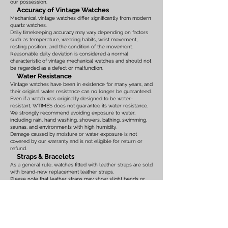
our possession.
Accuracy of Vintage Watches
Mechanical vintage watches differ significantly from modern
quartz watches.
Daily timekeeping accuracy may vary depending on factors
such as temperature, wearing habits, wrist movement,
resting position, and the condition of the movement.
Reasonable daily deviation is considered a normal
characteristic of vintage mechanical watches and should not
be regarded as a defect or malfunction.
Water Resistance
Vintage watches have been in existence for many years, and
their original water resistance can no longer be guaranteed.
Even if a watch was originally designed to be water-
resistant, WTIMES does not guarantee its water resistance.
We strongly recommend avoiding exposure to water,
including rain, hand washing, showers, bathing, swimming,
saunas, and environments with high humidity.
Damage caused by moisture or water exposure is not
covered by our warranty and is not eligible for return or
refund.
Straps & Bracelets
As a general rule, watches fitted with leather straps are sold
with brand-new replacement leather straps.
Please note that leather straps may show slight bends or
creases caused by display on watch stands in our
showroom. These marks are the result of display only and
should not be interpreted as signs of prior use.
Watches fitted with original leather straps, metal bracelets,
rubber straps, nylon straps, or other original accessories
may not include brand-new replacements. Please review