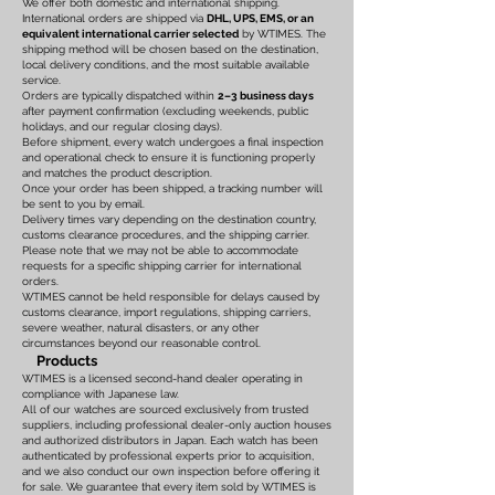
We offer both domestic and international shipping.
International orders are shipped via
DHL, UPS, EMS, or an
equivalent international carrier selected
by WTIMES. The
shipping method will be chosen based on the destination,
local delivery conditions, and the most suitable available
service.
Orders are typically dispatched within
2–3 business days
after payment confirmation (excluding weekends, public
holidays, and our regular closing days).
Before shipment, every watch undergoes a final inspection
and operational check to ensure it is functioning properly
and matches the product description.
Once your order has been shipped, a tracking number will
be sent to you by email.
Delivery times vary depending on the destination country,
customs clearance procedures, and the shipping carrier.
Please note that we may not be able to accommodate
requests for a specific shipping carrier for international
orders.
WTIMES cannot be held responsible for delays caused by
customs clearance, import regulations, shipping carriers,
severe weather, natural disasters, or any other
circumstances beyond our reasonable control.
Products
WTIMES is a licensed second-hand dealer operating in
compliance with Japanese law.
All of our watches are sourced exclusively from trusted
suppliers, including professional dealer-only auction houses
and authorized distributors in Japan. Each watch has been
authenticated by professional experts prior to acquisition,
and we also conduct our own inspection before offering it
for sale. We guarantee that every item sold by WTIMES is