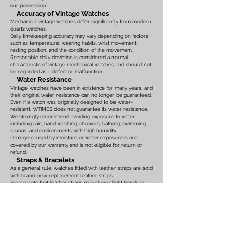
our possession.
Accuracy of Vintage Watches
Mechanical vintage watches differ significantly from modern
quartz watches.
Daily timekeeping accuracy may vary depending on factors
such as temperature, wearing habits, wrist movement,
resting position, and the condition of the movement.
Reasonable daily deviation is considered a normal
characteristic of vintage mechanical watches and should not
be regarded as a defect or malfunction.
Water Resistance
Vintage watches have been in existence for many years, and
their original water resistance can no longer be guaranteed.
Even if a watch was originally designed to be water-
resistant, WTIMES does not guarantee its water resistance.
We strongly recommend avoiding exposure to water,
including rain, hand washing, showers, bathing, swimming,
saunas, and environments with high humidity.
Damage caused by moisture or water exposure is not
covered by our warranty and is not eligible for return or
refund.
Straps & Bracelets
As a general rule, watches fitted with leather straps are sold
with brand-new replacement leather straps.
Please note that leather straps may show slight bends or
creases caused by display on watch stands in our
showroom. These marks are the result of display only and
should not be interpreted as signs of prior use.
Watches fitted with original leather straps, metal bracelets,
rubber straps, nylon straps, or other original accessories
may not include brand-new replacements. Please review