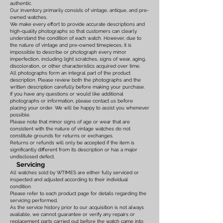
authentic.
Our inventory primarily consists of vintage, antique, and pre-
owned watches.
We make every effort to provide accurate descriptions and
high-quality photographs so that customers can clearly
understand the condition of each watch. However, due to
the nature of vintage and pre-owned timepieces, it is
impossible to describe or photograph every minor
imperfection, including light scratches, signs of wear, aging,
discoloration, or other characteristics acquired over time.
All photographs form an integral part of the product
description. Please review both the photographs and the
written description carefully before making your purchase.
If you have any questions or would like additional
photographs or information, please contact us before
placing your order. We will be happy to assist you whenever
possible.
Please note that minor signs of age or wear that are
consistent with the nature of vintage watches do not
constitute grounds for returns or exchanges.
Returns or refunds will only be accepted if the item is
significantly different from its description or has a major
undisclosed defect.
Servicing
All watches sold by WTIMES are either fully serviced or
inspected and adjusted according to their individual
condition.
Please refer to each product page for details regarding the
servicing performed.
As the service history prior to our acquisition is not always
available, we cannot guarantee or verify any repairs or
replacement parts carried out before the watch came into