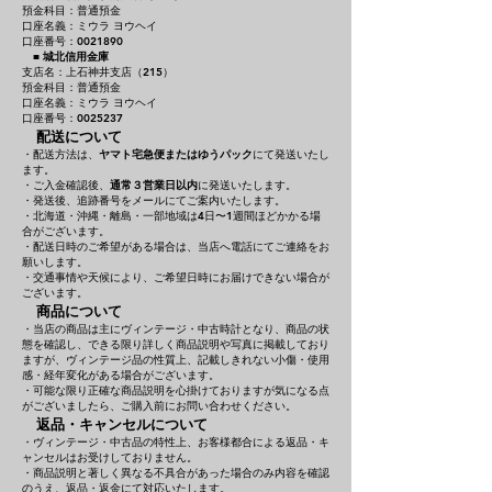
預金科目：普通預金
口座名義：ミウラ ヨウヘイ
口座番号：0021890
■
城北信用金庫
支店名：上石神井支店（215）
預金科目：普通預金
口座名義：ミウラ ヨウヘイ
口座番号：0025237
配送について
・配送方法は、
ヤマト宅急便またはゆうパック
にて発送いたし
ます。
・ご入金確認後、
通常３営業日以内
に発送いたします。
・発送後、追跡番号をメールにてご案内いたします。
・北海道・沖縄・離島・一部地域は4日〜1週間ほどかかる場
合がございます。
・配送日時のご希望がある場合は、当店へ電話にてご連絡をお
願いします。
・交通事情や天候により、ご希望日時にお届けできない場合が
ございます。
商品について
・当店の商品は主にヴィンテージ・中古時計となり、商品の状
態を確認し、できる限り詳しく商品説明や写真に掲載しており
ますが、ヴィンテージ品の性質上、記載しきれない小傷・使用
感・経年変化がある場合がございます。
・可能な限り正確な商品説明を心掛けておりますが気になる点
がございましたら、ご購入前にお問い合わせください。
返品・キャンセルについて
・ヴィンテージ・中古品の特性上、お客様都合による返品・キ
ャンセルはお受けしておりません。
・商品説明と著しく異なる不具合があった場合のみ内容を確認
のうえ、返品・返金にて対応いたします。