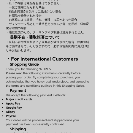
・以下の場合は返品をお受けできません。
一度ご使用になられた商品
商品到着後5日以内にご連絡がない場合
付属品を紛失された場合
お客様による破損、汚れ、修理、加工があった場合
ヴィンテージ品として通常想定される小傷、使用感、経年変
化が理由の場合
・通信販売のため、クーリングオフ制度は適用されません。
長期不在・受取拒否について
・長期不在や受取拒否により商品が返送された場合、往復送料
をご請求させていただきますので、必ず保管期間内にお受け取
りをお願いします。
・For International Customers
Shopping Guide
Thank you for choosing WTIMES.
Please read the following information carefully before
placing your order. By completing your purchase, you
acknowledge that you have read, understood, and agreed to
the terms and conditions outlined in this Shopping Guide.
Payment
We accept the following payment methods:
Major credit cards
Apple Pay
Google Pay
Alipay
PayPal
Your order will be processed and shipped once your
payment has been successfully confirmed.
Shipping