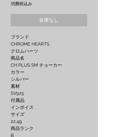
格
消費税込み
在庫なし
ブランド
CHROME HEARTS
クロムハーツ
商品名
CH PLUS SM チョーカー
カラー
シルバー
素材
SV925
付属品
インボイス
サイズ
22.4g
商品ランク
B