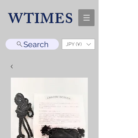
WTIMES
Search
JPY (¥)