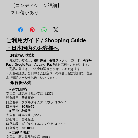
【コンディション詳細】
スレ傷小あり
ご利用ガイド / Shopping Guide
・日本国内のお客様へ
お支払い方法
・お支払い方法は、
銀行振込、各種クレジットカード、
Apple
をご利用いただけます。
Pay、Google Pay、Alipay、PayPal
・商品の発送は、ご入金確認後とさせていただきます。
・入金確認後、当日中または定休日の場合は翌営業日に、当店
より確認メールをお送りいたします。
銀行振込先
■
みずほ銀行
支店名：練馬富士見台支店（237）
預金科目：普通預金
口座名義：ダブルタイムス ミウラ ヨウヘイ
口座番号：3058672
■
三井住友銀行
支店名：練馬支店（064）
預金科目：普通預金
口座名義：ダブルタイムス ミウラ ヨウヘイ
口座番号：7310250
■
三菱UFJ銀行
支店名：新大阪駅前支店（083）