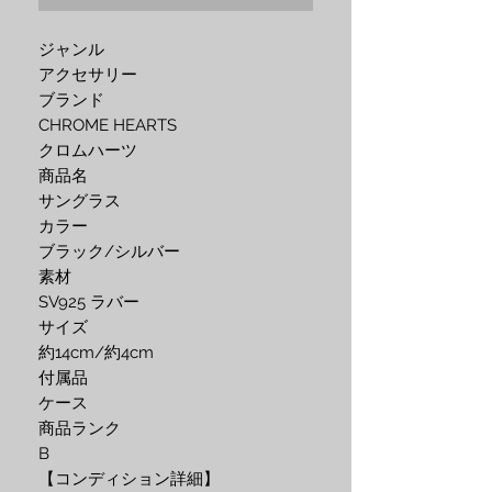
ジャンル
アクセサリー
ブランド
CHROME HEARTS
クロムハーツ
商品名
サングラス
カラー
ブラック/シルバー
素材
SV925 ラバー
サイズ
約14cm/約4cm
付属品
ケース
商品ランク
B
【コンディション詳細】