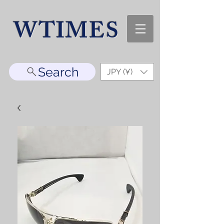
WTIMES
Search
JPY (¥)