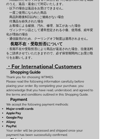
のうえ、返品・返金にて対応いたします。
・以下の場合は返品をお受けできません。
一度ご使用になられた商品
商品到着後5日以内にご連絡がない場合
付属品を紛失された場合
お客様による破損、汚れ、修理、加工があった場合
ヴィンテージ品として通常想定される小傷、使用感、経年変
化が理由の場合
・通信販売のため、クーリングオフ制度は適用されません。
長期不在・受取拒否について
・長期不在や受取拒否により商品が返送された場合、往復送料
をご請求させていただきますので、必ず保管期間内にお受け取
りをお願いします。
・For International Customers
Shopping Guide
Thank you for choosing WTIMES.
Please read the following information carefully before
placing your order. By completing your purchase, you
acknowledge that you have read, understood, and agreed to
the terms and conditions outlined in this Shopping Guide.
Payment
We accept the following payment methods:
Major credit cards
Apple Pay
Google Pay
Alipay
PayPal
Your order will be processed and shipped once your
payment has been successfully confirmed.