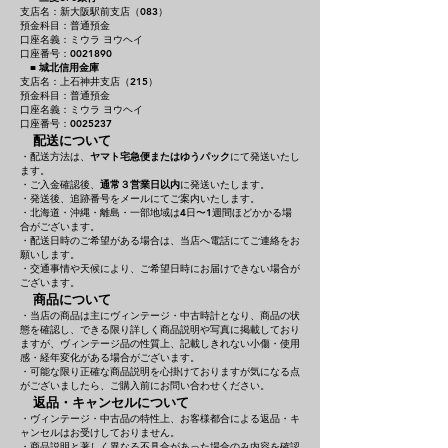
支店名：新大阪駅前支店（083）
預金科目：普通預金
口座名義：ミウラ ヨウヘイ
口座番号：0021890
■
城北信用金庫
支店名：上石神井支店（215）
預金科目：普通預金
口座名義：ミウラ ヨウヘイ
口座番号：0025237
配送について
・配送方法は、
ヤマト宅急便またはゆうパック
にて発送いたし
ます。
・ご入金確認後、
通常３営業日以内
に発送いたします。
・発送後、追跡番号をメールにてご案内いたします。
・北海道・沖縄・離島・一部地域は4日〜1週間ほどかかる場
合がございます。
・配送日時のご希望がある場合は、当店へ電話にてご連絡をお
願いします。
・交通事情や天候により、ご希望日時にお届けできない場合が
ございます。
商品について
・当店の商品は主にヴィンテージ・中古時計となり、商品の状
態を確認し、できる限り詳しく商品説明や写真に掲載しており
ますが、ヴィンテージ品の性質上、記載しきれない小傷・使用
感・経年変化がある場合がございます。
・可能な限り正確な商品説明を心掛けておりますが気になる点
がございましたら、ご購入前にお問い合わせください。
返品・キャンセルについて
・ヴィンテージ・中古品の特性上、お客様都合による返品・キ
ャンセルはお受けしておりません。
・商品説明と著しく異なる不具合があった場合のみ内容を確認