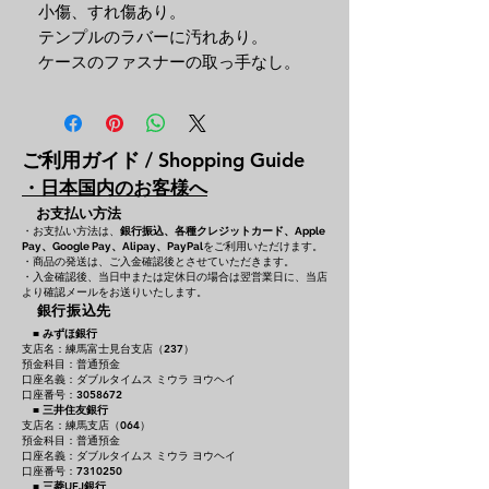
小傷、すれ傷あり。
テンプルのラバーに汚れあり。
ケースのファスナーの取っ手なし。
ご利用ガイド / Shopping Guide
・日本国内のお客様へ
お支払い方法
・お支払い方法は、
銀行振込、各種クレジットカード、
Apple
をご利用いただけます。
Pay、Google Pay、Alipay、PayPal
・商品の発送は、ご入金確認後とさせていただきます。
・入金確認後、当日中または定休日の場合は翌営業日に、当店
より確認メールをお送りいたします。
銀行振込先
■
みずほ銀行
支店名：練馬富士見台支店（237）
預金科目：普通預金
口座名義：ダブルタイムス ミウラ ヨウヘイ
口座番号：3058672
■
三井住友銀行
支店名：練馬支店（064）
預金科目：普通預金
口座名義：ダブルタイムス ミウラ ヨウヘイ
口座番号：7310250
■
三菱UFJ銀行