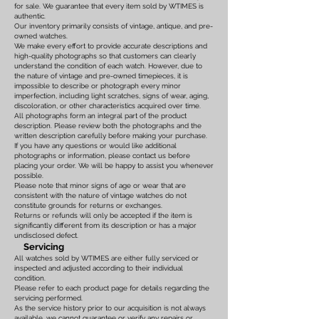
for sale. We guarantee that every item sold by WTIMES is
authentic.
Our inventory primarily consists of vintage, antique, and pre-
owned watches.
We make every effort to provide accurate descriptions and
high-quality photographs so that customers can clearly
understand the condition of each watch. However, due to
the nature of vintage and pre-owned timepieces, it is
impossible to describe or photograph every minor
imperfection, including light scratches, signs of wear, aging,
discoloration, or other characteristics acquired over time.
All photographs form an integral part of the product
description. Please review both the photographs and the
written description carefully before making your purchase.
If you have any questions or would like additional
photographs or information, please contact us before
placing your order. We will be happy to assist you whenever
possible.
Please note that minor signs of age or wear that are
consistent with the nature of vintage watches do not
constitute grounds for returns or exchanges.
Returns or refunds will only be accepted if the item is
significantly different from its description or has a major
undisclosed defect.
Servicing
All watches sold by WTIMES are either fully serviced or
inspected and adjusted according to their individual
condition.
Please refer to each product page for details regarding the
servicing performed.
As the service history prior to our acquisition is not always
available, we cannot guarantee or verify any repairs or