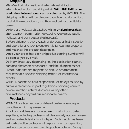
Shipping
We offer both domestic and international shipping.
International orders are shipped via
DHL, UPS, EMS, or an
equivalent international carrier selected
by WTIMES. The
shipping method will be chosen based on the destination,
local delivery conditions, and the most suitable available
service.
Orders are typically dispatched within
2–3 business days
after payment confirmation (excluding weekends, public
holidays, and our regular closing days).
Before shipment, every watch undergoes a final inspection
and operational check to ensure it is functioning properly
and matches the product description.
Once your order has been shipped, a tracking number will
be sent to you by email.
Delivery times vary depending on the destination country,
customs clearance procedures, and the shipping carrier.
Please note that we may not be able to accommodate
requests for a specific shipping carrier for international
orders.
WTIMES cannot be held responsible for delays caused by
customs clearance, import regulations, shipping carriers,
severe weather, natural disasters, or any other
circumstances beyond our reasonable control.
Products
WTIMES is a licensed second-hand dealer operating in
compliance with Japanese law.
All of our watches are sourced exclusively from trusted
suppliers, including professional dealer-only auction houses
and authorized distributors in Japan. Each watch has been
authenticated by professional experts prior to acquisition,
and we also conduct our own inspection before offering it