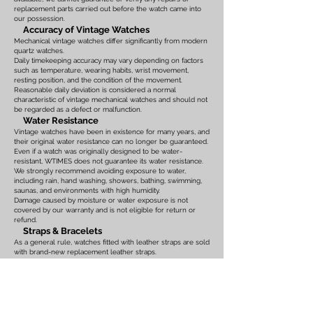
replacement parts carried out before the watch came into
our possession.
Accuracy of Vintage Watches
Mechanical vintage watches differ significantly from modern
quartz watches.
Daily timekeeping accuracy may vary depending on factors
such as temperature, wearing habits, wrist movement,
resting position, and the condition of the movement.
Reasonable daily deviation is considered a normal
characteristic of vintage mechanical watches and should not
be regarded as a defect or malfunction.
Water Resistance
Vintage watches have been in existence for many years, and
their original water resistance can no longer be guaranteed.
Even if a watch was originally designed to be water-
resistant, WTIMES does not guarantee its water resistance.
We strongly recommend avoiding exposure to water,
including rain, hand washing, showers, bathing, swimming,
saunas, and environments with high humidity.
Damage caused by moisture or water exposure is not
covered by our warranty and is not eligible for return or
refund.
Straps & Bracelets
As a general rule, watches fitted with leather straps are sold
with brand-new replacement leather straps.
Please note that leather straps may show slight bends or
creases caused by display on watch stands in our
showroom. These marks are the result of display only and
should not be interpreted as signs of prior use.
Watches fitted with original leather straps, metal bracelets,
rubber straps, nylon straps, or other original accessories