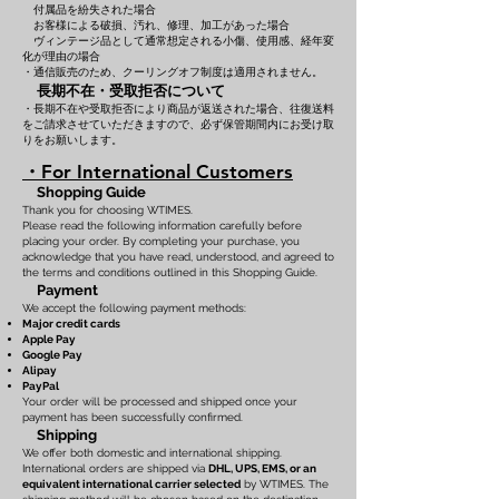
付属品を紛失された場合
お客様による破損、汚れ、修理、加工があった場合
ヴィンテージ品として通常想定される小傷、使用感、経年変
化が理由の場合
・通信販売のため、クーリングオフ制度は適用されません。
長期不在・受取拒否について
・長期不在や受取拒否により商品が返送された場合、往復送料
をご請求させていただきますので、必ず保管期間内にお受け取
りをお願いします。
・For International Customers
Shopping Guide
Thank you for choosing WTIMES.
Please read the following information carefully before
placing your order. By completing your purchase, you
acknowledge that you have read, understood, and agreed to
the terms and conditions outlined in this Shopping Guide.
Payment
We accept the following payment methods:
Major credit cards
Apple Pay
Google Pay
Alipay
PayPal
Your order will be processed and shipped once your
payment has been successfully confirmed.
Shipping
We offer both domestic and international shipping.
International orders are shipped via
DHL, UPS, EMS, or an
equivalent international carrier selected
by WTIMES. The