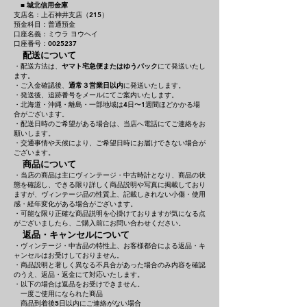
■
城北信用金庫
支店名：上石神井支店（215）
預金科目：普通預金
口座名義：ミウラ ヨウヘイ
口座番号：0025237
配送について
・配送方法は、
ヤマト宅急便またはゆうパック
にて発送いたし
ます。
・ご入金確認後、
通常３営業日以内
に発送いたします。
・発送後、追跡番号をメールにてご案内いたします。
・北海道・沖縄・離島・一部地域は4日〜1週間ほどかかる場
合がございます。
・配送日時のご希望がある場合は、当店へ電話にてご連絡をお
願いします。
・交通事情や天候により、ご希望日時にお届けできない場合が
ございます。
商品について
・当店の商品は主にヴィンテージ・中古時計となり、商品の状
態を確認し、できる限り詳しく商品説明や写真に掲載しており
ますが、ヴィンテージ品の性質上、記載しきれない小傷・使用
感・経年変化がある場合がございます。
・可能な限り正確な商品説明を心掛けておりますが気になる点
がございましたら、ご購入前にお問い合わせください。
返品・キャンセルについて
・ヴィンテージ・中古品の特性上、お客様都合による返品・キ
ャンセルはお受けしておりません。
・商品説明と著しく異なる不具合があった場合のみ内容を確認
のうえ、返品・返金にて対応いたします。
・以下の場合は返品をお受けできません。
一度ご使用になられた商品
商品到着後5日以内にご連絡がない場合