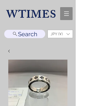
WTIMES
Search
JPY (¥)