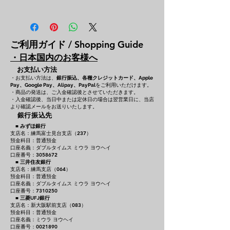
ご利用ガイド / Shopping Guide
・日本国内のお客様へ
お支払い方法
・お支払い方法は、
銀行振込、各種クレジットカード、
Apple
をご利用いただけます。
Pay、Google Pay、Alipay、PayPal
・商品の発送は、ご入金確認後とさせていただきます。
・入金確認後、当日中または定休日の場合は翌営業日に、当店
より確認メールをお送りいたします。
銀行振込先
■
みずほ銀行
支店名：練馬富士見台支店（237）
預金科目：普通預金
口座名義：ダブルタイムス ミウラ ヨウヘイ
口座番号：3058672
■
三井住友銀行
支店名：練馬支店（064）
預金科目：普通預金
口座名義：ダブルタイムス ミウラ ヨウヘイ
口座番号：7310250
■
三菱UFJ銀行
支店名：新大阪駅前支店（083）
預金科目：普通預金
口座名義：ミウラ ヨウヘイ
口座番号：0021890