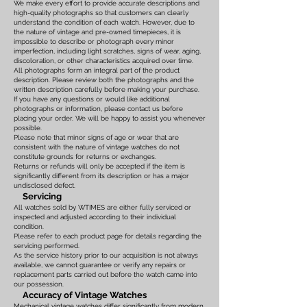
We make every effort to provide accurate descriptions and
high-quality photographs so that customers can clearly
understand the condition of each watch. However, due to
the nature of vintage and pre-owned timepieces, it is
impossible to describe or photograph every minor
imperfection, including light scratches, signs of wear, aging,
discoloration, or other characteristics acquired over time.
All photographs form an integral part of the product
description. Please review both the photographs and the
written description carefully before making your purchase.
If you have any questions or would like additional
photographs or information, please contact us before
placing your order. We will be happy to assist you whenever
possible.
Please note that minor signs of age or wear that are
consistent with the nature of vintage watches do not
constitute grounds for returns or exchanges.
Returns or refunds will only be accepted if the item is
significantly different from its description or has a major
undisclosed defect.
Servicing
All watches sold by WTIMES are either fully serviced or
inspected and adjusted according to their individual
condition.
Please refer to each product page for details regarding the
servicing performed.
As the service history prior to our acquisition is not always
available, we cannot guarantee or verify any repairs or
replacement parts carried out before the watch came into
our possession.
Accuracy of Vintage Watches
Mechanical vintage watches differ significantly from modern