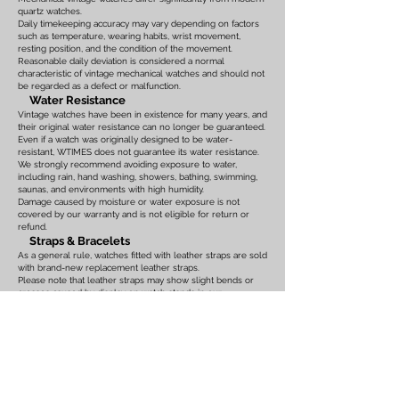
quartz watches.
Daily timekeeping accuracy may vary depending on factors
such as temperature, wearing habits, wrist movement,
resting position, and the condition of the movement.
Reasonable daily deviation is considered a normal
characteristic of vintage mechanical watches and should not
be regarded as a defect or malfunction.
Water Resistance
Vintage watches have been in existence for many years, and
their original water resistance can no longer be guaranteed.
Even if a watch was originally designed to be water-
resistant, WTIMES does not guarantee its water resistance.
We strongly recommend avoiding exposure to water,
including rain, hand washing, showers, bathing, swimming,
saunas, and environments with high humidity.
Damage caused by moisture or water exposure is not
covered by our warranty and is not eligible for return or
refund.
Straps & Bracelets
As a general rule, watches fitted with leather straps are sold
with brand-new replacement leather straps.
Please note that leather straps may show slight bends or
creases caused by display on watch stands in our
showroom. These marks are the result of display only and
should not be interpreted as signs of prior use.
Watches fitted with original leather straps, metal bracelets,
rubber straps, nylon straps, or other original accessories
may not include brand-new replacements. Please review
the photographs and product description carefully. If you
have any concerns regarding the condition, feel free to
contact us before purchasing.