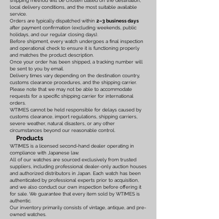
shipping method will be chosen based on the destination,
local delivery conditions, and the most suitable available
service.
Orders are typically dispatched within
2–3 business days
after payment confirmation (excluding weekends, public
holidays, and our regular closing days).
Before shipment, every watch undergoes a final inspection
and operational check to ensure it is functioning properly
and matches the product description.
Once your order has been shipped, a tracking number will
be sent to you by email.
Delivery times vary depending on the destination country,
customs clearance procedures, and the shipping carrier.
Please note that we may not be able to accommodate
requests for a specific shipping carrier for international
orders.
WTIMES cannot be held responsible for delays caused by
customs clearance, import regulations, shipping carriers,
severe weather, natural disasters, or any other
circumstances beyond our reasonable control.
Products
WTIMES is a licensed second-hand dealer operating in
compliance with Japanese law.
All of our watches are sourced exclusively from trusted
suppliers, including professional dealer-only auction houses
and authorized distributors in Japan. Each watch has been
authenticated by professional experts prior to acquisition,
and we also conduct our own inspection before offering it
for sale. We guarantee that every item sold by WTIMES is
authentic.
Our inventory primarily consists of vintage, antique, and pre-
owned watches.