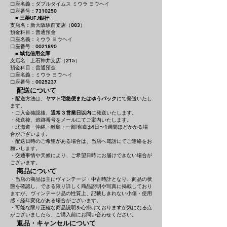
口座名義：ダブルタイムス ミウラ ヨウヘイ
口座番号：7310250
■
三菱UFJ銀行
支店名：新大阪駅前支店（083）
預金科目：普通預金
口座名義：ミウラ ヨウヘイ
口座番号：0021890
■
城北信用金庫
支店名：上石神井支店（215）
預金科目：普通預金
口座名義：ミウラ ヨウヘイ
口座番号：0025237
配送について
・配送方法は、
ヤマト宅急便またはゆうパック
にて発送いたし
ます。
・ご入金確認後、
通常３営業日以内
に発送いたします。
・発送後、追跡番号をメールにてご案内いたします。
・北海道・沖縄・離島・一部地域は4日〜1週間ほどかかる場
合がございます。
・配送日時のご希望がある場合は、当店へ電話にてご連絡をお
願いします。
・交通事情や天候により、ご希望日時にお届けできない場合が
ございます。
商品について
・当店の商品は主にヴィンテージ・中古時計となり、商品の状
態を確認し、できる限り詳しく商品説明や写真に掲載しており
ますが、ヴィンテージ品の性質上、記載しきれない小傷・使用
感・経年変化がある場合がございます。
・可能な限り正確な商品説明を心掛けておりますが気になる点
がございましたら、ご購入前にお問い合わせください。
返品・キャンセルについて