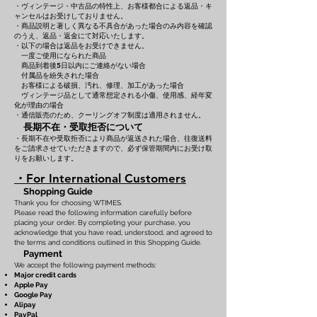
・ヴィンテージ・中古品の特性上、お客様都合による返品・キ
ャンセルはお受けしておりません。
・商品説明と著しく異なる不具合があった場合のみ内容を確認
のうえ、返品・返金にて対応いたします。
・以下の場合は返品をお受けできません。
一度ご使用になられた商品
商品到着後5日以内にご連絡がない場合
付属品を紛失された場合
お客様による破損、汚れ、修理、加工があった場合
ヴィンテージ品として通常想定される小傷、使用感、経年変
化が理由の場合
・通信販売のため、クーリングオフ制度は適用されません。
長期不在・受取拒否について
・長期不在や受取拒否により商品が返送された場合、往復送料
をご請求させていただきますので、必ず保管期間内にお受け取
りをお願いします。
・For International Customers
Shopping Guide
Thank you for choosing WTIMES.
Please read the following information carefully before
placing your order. By completing your purchase, you
acknowledge that you have read, understood, and agreed to
the terms and conditions outlined in this Shopping Guide.
Payment
We accept the following payment methods:
Major credit cards
Apple Pay
Google Pay
Alipay
PayPal