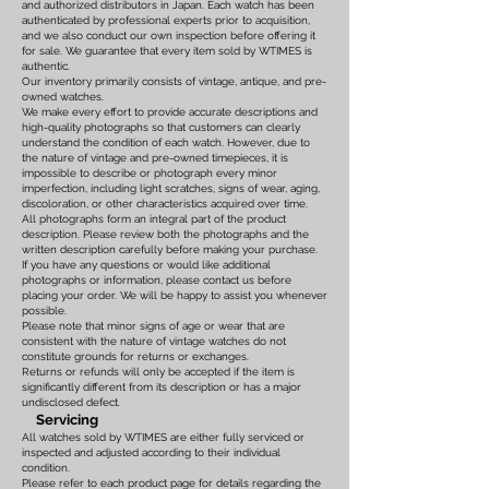
and authorized distributors in Japan. Each watch has been
authenticated by professional experts prior to acquisition,
and we also conduct our own inspection before offering it
for sale. We guarantee that every item sold by WTIMES is
authentic.
Our inventory primarily consists of vintage, antique, and pre-
owned watches.
We make every effort to provide accurate descriptions and
high-quality photographs so that customers can clearly
understand the condition of each watch. However, due to
the nature of vintage and pre-owned timepieces, it is
impossible to describe or photograph every minor
imperfection, including light scratches, signs of wear, aging,
discoloration, or other characteristics acquired over time.
All photographs form an integral part of the product
description. Please review both the photographs and the
written description carefully before making your purchase.
If you have any questions or would like additional
photographs or information, please contact us before
placing your order. We will be happy to assist you whenever
possible.
Please note that minor signs of age or wear that are
consistent with the nature of vintage watches do not
constitute grounds for returns or exchanges.
Returns or refunds will only be accepted if the item is
significantly different from its description or has a major
undisclosed defect.
Servicing
All watches sold by WTIMES are either fully serviced or
inspected and adjusted according to their individual
condition.
Please refer to each product page for details regarding the