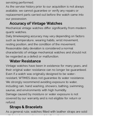
servicing performed.
As the service history prior to our acquisition is not always
available, we cannot guarantee or verify any repairs or
replacement parts carried out before the watch came into
our possession.
Accuracy of Vintage Watches
Mechanical vintage watches differ significantly from modern
quartz watches.
Daily timekeeping accuracy may vary depending on factors
such as temperature, wearing habits, wrist movement,
resting position, and the condition of the movement.
Reasonable daily deviation is considered a normal
characteristic of vintage mechanical watches and should not
be regarded as a defect or malfunction.
Water Resistance
Vintage watches have been in existence for many years, and
their original water resistance can no longer be guaranteed.
Even if a watch was originally designed to be water-
resistant, WTIMES does not guarantee its water resistance.
We strongly recommend avoiding exposure to water,
including rain, hand washing, showers, bathing, swimming,
saunas, and environments with high humidity.
Damage caused by moisture or water exposure is not
covered by our warranty and is not eligible for return or
refund.
Straps & Bracelets
As a general rule, watches fitted with leather straps are sold
with brand-new replacement leather straps.
Please note that leather straps may show slight bends or
creases caused by display on watch stands in our
showroom. These marks are the result of display only and