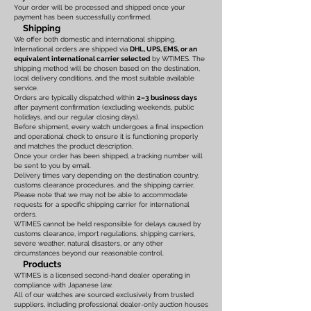
Your order will be processed and shipped once your
payment has been successfully confirmed.
Shipping
We offer both domestic and international shipping.
International orders are shipped via
DHL, UPS, EMS, or an
equivalent international carrier selected
by WTIMES. The
shipping method will be chosen based on the destination,
local delivery conditions, and the most suitable available
service.
Orders are typically dispatched within
2–3 business days
after payment confirmation (excluding weekends, public
holidays, and our regular closing days).
Before shipment, every watch undergoes a final inspection
and operational check to ensure it is functioning properly
and matches the product description.
Once your order has been shipped, a tracking number will
be sent to you by email.
Delivery times vary depending on the destination country,
customs clearance procedures, and the shipping carrier.
Please note that we may not be able to accommodate
requests for a specific shipping carrier for international
orders.
WTIMES cannot be held responsible for delays caused by
customs clearance, import regulations, shipping carriers,
severe weather, natural disasters, or any other
circumstances beyond our reasonable control.
Products
WTIMES is a licensed second-hand dealer operating in
compliance with Japanese law.
All of our watches are sourced exclusively from trusted
suppliers, including professional dealer-only auction houses