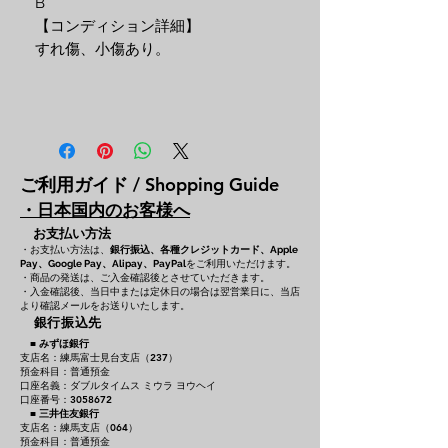
B
【コンディション詳細】
すれ傷、小傷あり。
ご利用ガイド / Shopping Guide
・日本国内のお客様へ
お支払い方法
・お支払い方法は、
銀行振込、各種クレジットカード、
Apple
をご利用いただけます。
Pay、Google Pay、Alipay、PayPal
・商品の発送は、ご入金確認後とさせていただきます。
・入金確認後、当日中または定休日の場合は翌営業日に、当店
より確認メールをお送りいたします。
銀行振込先
■
みずほ銀行
支店名：練馬富士見台支店（237）
預金科目：普通預金
口座名義：ダブルタイムス ミウラ ヨウヘイ
口座番号：3058672
■
三井住友銀行
支店名：練馬支店（064）
預金科目：普通預金