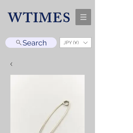
WTIMES
Search
JPY (¥)