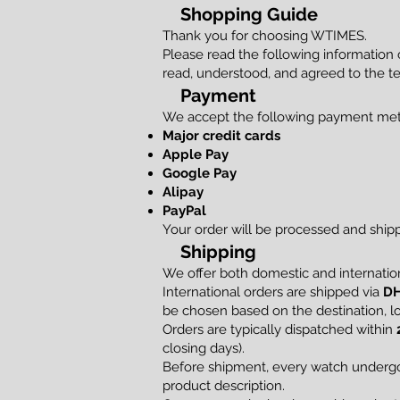
Shopping Guide
Thank you for choosing WTIMES.
Please read the following information
read, understood, and agreed to the te
Payment
We accept the following payment me
Major credit cards
Apple Pay
Google Pay
Alipay
PayPal
Your order will be processed and shi
Shipping
We offer both domestic and internation
International orders are shipped via
DH
be chosen based on the destination, loc
Orders are typically dispatched within
closing days).
Before shipment, every watch undergoe
product description.