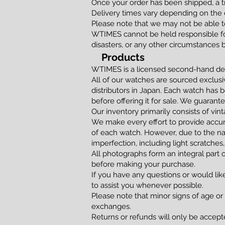
Once your order has been shipped, a t
Delivery times vary depending on the d
Please note that we may not be able to
WTIMES cannot be held responsible for
disasters, or any other circumstances 
Products
WTIMES is a licensed second-hand dea
All of our watches are sourced exclusi
distributors in Japan. Each watch has 
before offering it for sale. We guaran
Our inventory primarily consists of vi
We make every effort to provide accur
of each watch. However, due to the na
imperfection, including light scratches,
All photographs form an integral part 
before making your purchase.
If you have any questions or would lik
to assist you whenever possible.
Please note that minor signs of age or
exchanges.
Returns or refunds will only be accepted