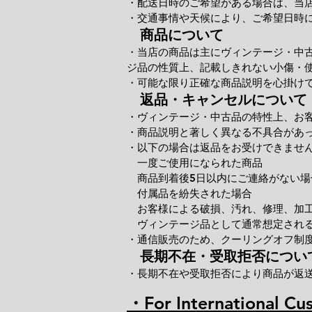
・配送日時のご希望がある場合は、当
・交通事情や天候により、ご希望日時
商品について
・当店の商品は主にヴィンテージ・中
ジ品の性質上、記載しきれない小傷・
・可能な限り正確な商品説明を心掛け
返品・キャンセルについて
・ヴィンテージ・中古品の特性上、お
・商品説明と著しく異なる不具合があ
・以下の場合は返品をお受けできませ
一度ご使用になられた商品
商品到着後5日以内にご連絡がない場
付属品を紛失された場合
お客様による破損、汚れ、修理、加
ヴィンテージ品として通常想定される
・通信販売のため、クーリングオフ制
長期不在・受取拒否につい
・長期不在や受取拒否により商品が返
・For International Cu