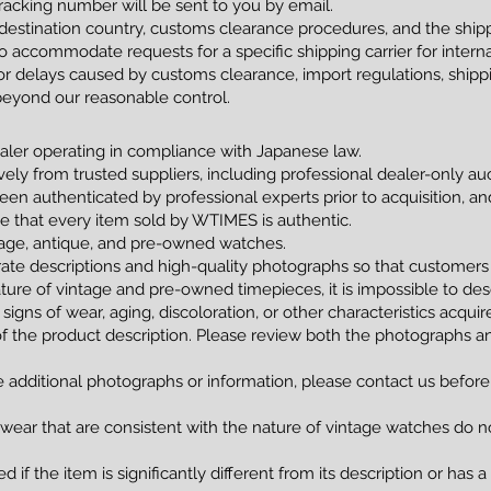
racking number will be sent to you by email.
estination country, customs clearance procedures, and the shippi
 accommodate requests for a specific shipping carrier for interna
 delays caused by customs clearance, import regulations, shippin
beyond our reasonable control.
ler operating in compliance with Japanese law.
vely from trusted suppliers, including professional dealer-only a
been authenticated by professional experts prior to acquisition, 
tee that every item sold by WTIMES is authentic.
ntage, antique, and pre-owned watches.
ate descriptions and high-quality photographs so that customers
ture of vintage and pre-owned timepieces, it is impossible to de
 signs of wear, aging, discoloration, or other characteristics acqui
of the product description. Please review both the photographs an
e additional photographs or information, please contact us before
 wear that are consistent with the nature of vintage watches do no
 if the item is significantly different from its description or has 