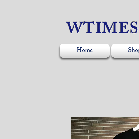
WTIME
Home
Sho