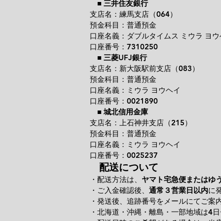
■
三井住友銀行
支店名：練馬支店（064）
預金科目：普通預金
口座名義：ダブルタイムス ミウラ ヨウ
口座番号：7310250
■
三菱UFJ銀行
支店名：新大阪駅前支店（083）
預金科目：普通預金
口座名義：ミウラ ヨウヘイ
口座番号：0021890
■
城北信用金庫
支店名：上石神井支店（215）
預金科目：普通預金
口座名義：ミウラ ヨウヘイ
口座番号：0025237
配送について
・配送方法は、
ヤマト宅急便またはゆ
・ご入金確認後、
通常３営業日以内
に
・発送後、追跡番号をメールにてご案
・北海道・沖縄・離島・一部地域は4日