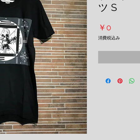
ツ S
価
￥0
格
消費税込み