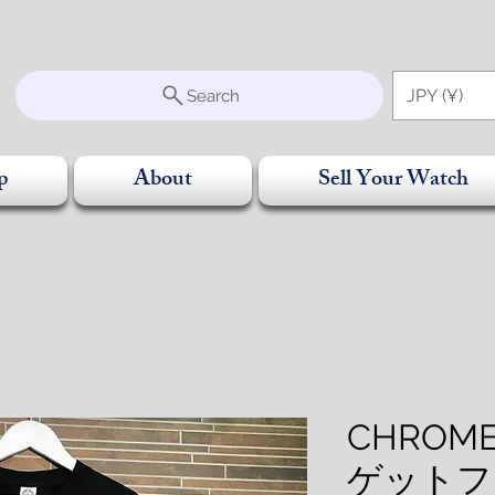
S
JPY (¥)
Search
p
About
Sell Your Watch
CHROME
ゲットフ