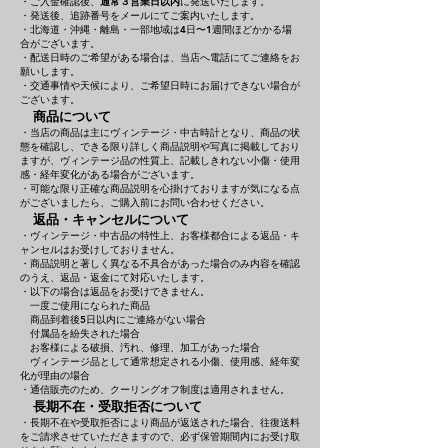
・ご入金確認後、
通常３営業日以内
に発送いたします。
・発送後、追跡番号をメールにてご案内いたします。
・北海道・沖縄・離島・一部地域は4日〜1週間ほどかかる場
合がございます。
・配送日時のご希望がある場合は、当店へ電話にてご連絡をお
願いします。
・交通事情や天候により、ご希望日時にお届けできない場合が
ございます。
商品について
・当店の商品は主にヴィンテージ・中古時計となり、商品の状
態を確認し、できる限り詳しく商品説明や写真に掲載しており
ますが、ヴィンテージ品の性質上、記載しきれない小傷・使用
感・経年変化がある場合がございます。
・可能な限り正確な商品説明を心掛けておりますが気になる点
がございましたら、ご購入前にお問い合わせください。
返品・キャンセルについて
・ヴィンテージ・中古品の特性上、お客様都合による返品・キ
ャンセルはお受けしておりません。
・商品説明と著しく異なる不具合があった場合のみ内容を確認
のうえ、返品・返金にて対応いたします。
・以下の場合は返品をお受けできません。
一度ご使用になられた商品
商品到着後5日以内にご連絡がない場合
付属品を紛失された場合
お客様による破損、汚れ、修理、加工があった場合
ヴィンテージ品として通常想定される小傷、使用感、経年変
化が理由の場合
・通信販売のため、クーリングオフ制度は適用されません。
長期不在・受取拒否について
・長期不在や受取拒否により商品が返送された場合、往復送料
をご請求させていただきますので、必ず保管期間内にお受け取