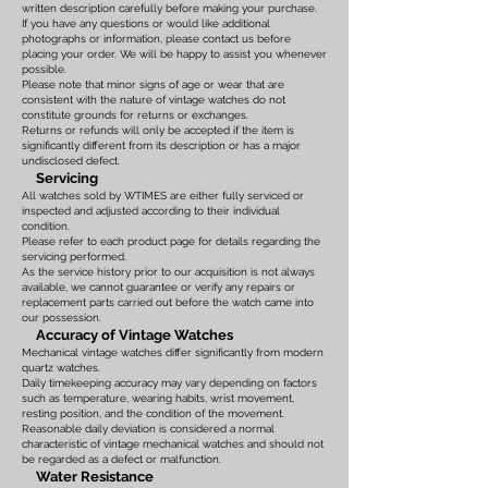
written description carefully before making your purchase.
If you have any questions or would like additional
photographs or information, please contact us before
placing your order. We will be happy to assist you whenever
possible.
Please note that minor signs of age or wear that are
consistent with the nature of vintage watches do not
constitute grounds for returns or exchanges.
Returns or refunds will only be accepted if the item is
significantly different from its description or has a major
undisclosed defect.
Servicing
All watches sold by WTIMES are either fully serviced or
inspected and adjusted according to their individual
condition.
Please refer to each product page for details regarding the
servicing performed.
As the service history prior to our acquisition is not always
available, we cannot guarantee or verify any repairs or
replacement parts carried out before the watch came into
our possession.
Accuracy of Vintage Watches
Mechanical vintage watches differ significantly from modern
quartz watches.
Daily timekeeping accuracy may vary depending on factors
such as temperature, wearing habits, wrist movement,
resting position, and the condition of the movement.
Reasonable daily deviation is considered a normal
characteristic of vintage mechanical watches and should not
be regarded as a defect or malfunction.
Water Resistance