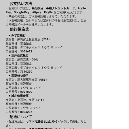
お支払い方法
・お支払い方法は、
銀行振込、各種クレジットカード、
Apple
をご利用いただけます。
Pay、Google Pay、Alipay、PayPal
・商品の発送は、ご入金確認後とさせていただきます。
・入金確認後、当日中または定休日の場合は翌営業日に、当店
より確認メールをお送りいたします。
銀行振込先
■
みずほ銀行
支店名：練馬富士見台支店（237）
預金科目：普通預金
口座名義：ダブルタイムス ミウラ ヨウヘイ
口座番号：3058672
■
三井住友銀行
支店名：練馬支店（064）
預金科目：普通預金
口座名義：ダブルタイムス ミウラ ヨウヘイ
口座番号：7310250
■
三菱UFJ銀行
支店名：新大阪駅前支店（083）
預金科目：普通預金
口座名義：ミウラ ヨウヘイ
口座番号：0021890
■
城北信用金庫
支店名：上石神井支店（215）
預金科目：普通預金
口座名義：ミウラ ヨウヘイ
口座番号：0025237
配送について
・配送方法は、
ヤマト宅急便またはゆうパック
にて発送いたし
ます。