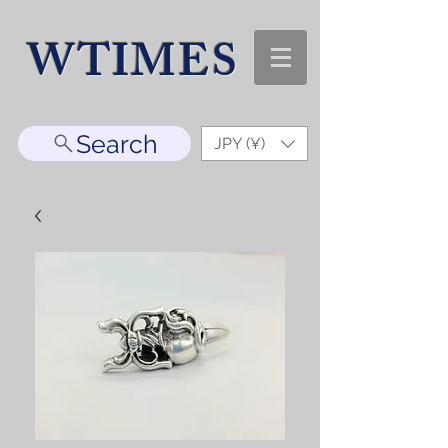
WTIMES
Search
JPY (¥)