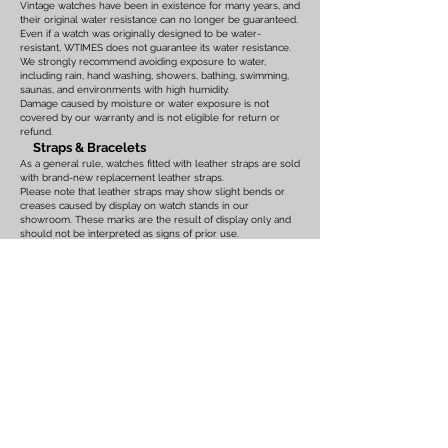
Vintage watches have been in existence for many years, and
their original water resistance can no longer be guaranteed.
Even if a watch was originally designed to be water-
resistant, WTIMES does not guarantee its water resistance.
We strongly recommend avoiding exposure to water,
including rain, hand washing, showers, bathing, swimming,
saunas, and environments with high humidity.
Damage caused by moisture or water exposure is not
covered by our warranty and is not eligible for return or
refund.
Straps & Bracelets
As a general rule, watches fitted with leather straps are sold
with brand-new replacement leather straps.
Please note that leather straps may show slight bends or
creases caused by display on watch stands in our
showroom. These marks are the result of display only and
should not be interpreted as signs of prior use.
Watches fitted with original leather straps, metal bracelets,
rubber straps, nylon straps, or other original accessories
may not include brand-new replacements. Please review
the photographs and product description carefully. If you
have any concerns regarding the condition, feel free to
contact us before purchasing.
For watches equipped with bracelets, the maximum wrist
size is listed on the product page. Please ensure that the
bracelet size is suitable before placing your order.
We also recommend confirming the case size, lug width,
and all other measurements before purchasing. Returns or
exchanges based on sizing issues or differences in personal
expectations cannot be accepted.
Customs Duties & International Orders
Import duties, customs fees, VAT, GST, brokerage fees, and