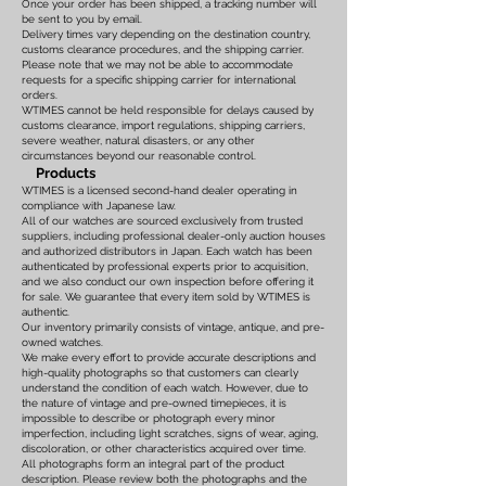
Once your order has been shipped, a tracking number will
be sent to you by email.
Delivery times vary depending on the destination country,
customs clearance procedures, and the shipping carrier.
Please note that we may not be able to accommodate
requests for a specific shipping carrier for international
orders.
WTIMES cannot be held responsible for delays caused by
customs clearance, import regulations, shipping carriers,
severe weather, natural disasters, or any other
circumstances beyond our reasonable control.
Products
WTIMES is a licensed second-hand dealer operating in
compliance with Japanese law.
All of our watches are sourced exclusively from trusted
suppliers, including professional dealer-only auction houses
and authorized distributors in Japan. Each watch has been
authenticated by professional experts prior to acquisition,
and we also conduct our own inspection before offering it
for sale. We guarantee that every item sold by WTIMES is
authentic.
Our inventory primarily consists of vintage, antique, and pre-
owned watches.
We make every effort to provide accurate descriptions and
high-quality photographs so that customers can clearly
understand the condition of each watch. However, due to
the nature of vintage and pre-owned timepieces, it is
impossible to describe or photograph every minor
imperfection, including light scratches, signs of wear, aging,
discoloration, or other characteristics acquired over time.
All photographs form an integral part of the product
description. Please review both the photographs and the