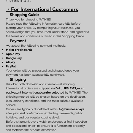
りをお願いします。
・For International Customers
Shopping Guide
Thank you for choosing WTIMES.
Please read the following information carefully before
placing your order. By completing your purchase, you
acknowledge that you have read, understood, and agreed to
the terms and conditions outlined in this Shopping Guide.
Payment
We accept the following payment methods:
Major credit cards
Apple Pay
Google Pay
Alipay
PayPal
Your order will be processed and shipped once your
payment has been successfully confirmed.
Shipping
We offer both domestic and international shipping.
International orders are shipped via
DHL, UPS, EMS, or an
equivalent international carrier selected
by WTIMES. The
shipping method will be chosen based on the destination,
local delivery conditions, and the most suitable available
service.
Orders are typically dispatched within
2–3 business days
after payment confirmation (excluding weekends, public
holidays, and our regular closing days).
Before shipment, every watch undergoes a final inspection
and operational check to ensure it is functioning properly
and matches the product description.