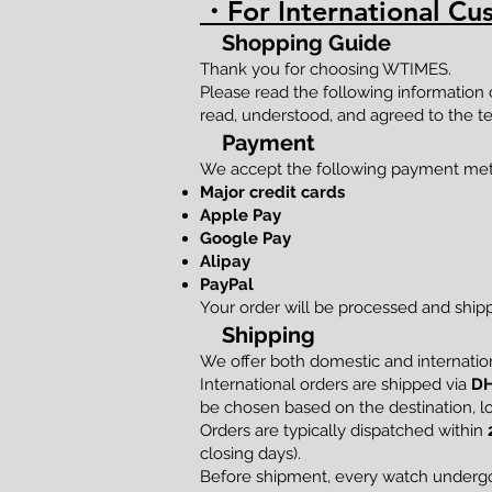
・For International Cu
Shopping Guide
Thank you for choosing WTIMES.
Please read the following information
read, understood, and agreed to the te
Payment
We accept the following payment me
Major credit cards
Apple Pay
Google Pay
Alipay
PayPal
Your order will be processed and shi
Shipping
We offer both domestic and internation
International orders are shipped via
DH
be chosen based on the destination, loc
Orders are typically dispatched within
closing days).
Before shipment, every watch undergoe