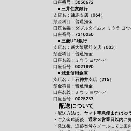
口座番号：3058672
■
三井住友銀行
支店名：練馬支店（064）
預金科目：普通預金
口座名義：ダブルタイムス ミウラ ヨウ
口座番号：7310250
■
三菱UFJ銀行
支店名：新大阪駅前支店（083）
預金科目：普通預金
口座名義：ミウラ ヨウヘイ
口座番号：0021890
■
城北信用金庫
支店名：上石神井支店（215）
預金科目：普通預金
口座名義：ミウラ ヨウヘイ
口座番号：0025237
配送について
・配送方法は、
ヤマト宅急便またはゆ
・ご入金確認後、
通常３営業日以内
に
・発送後、追跡番号をメールにてご案