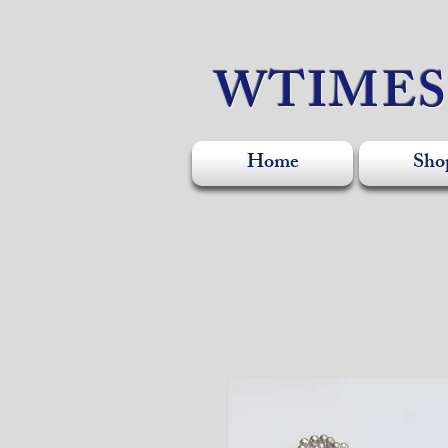
WTIME
Home
Sho