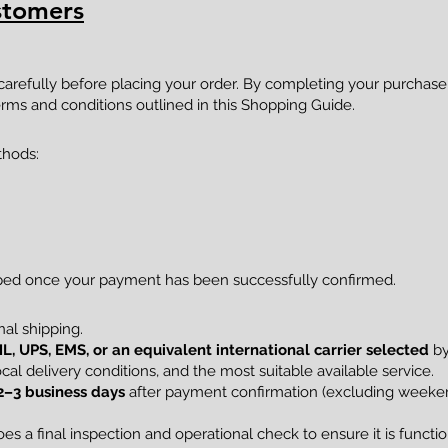
stomers
 carefully before placing your order. By completing your purcha
rms and conditions outlined in this Shopping Guide.
thods:
pped once your payment has been successfully confirmed.
al shipping.
L, UPS, EMS, or an equivalent international carrier selected
by
al delivery conditions, and the most suitable available service.
2–3 business days
after payment confirmation (excluding weekend
s a final inspection and operational check to ensure it is funct