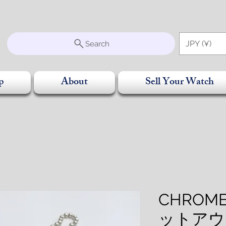
S
JPY (¥)
Search
p
About
Sell Your Watch
CHROM
ットアウ