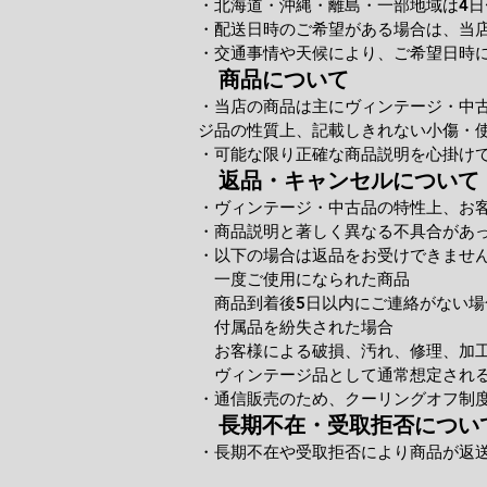
・北海道・沖縄・離島・一部地域は4日
・配送日時のご希望がある場合は、当
・交通事情や天候により、ご希望日時
商品について
・当店の商品は主にヴィンテージ・中
ジ品の性質上、記載しきれない小傷・
・可能な限り正確な商品説明を心掛け
返品・キャンセルについて
・ヴィンテージ・中古品の特性上、お
・商品説明と著しく異なる不具合があ
・以下の場合は返品をお受けできませ
一度ご使用になられた商品
商品到着後5日以内にご連絡がない場
付属品を紛失された場合
お客様による破損、汚れ、修理、加
ヴィンテージ品として通常想定される
・通信販売のため、クーリングオフ制
長期不在・受取拒否につい
・長期不在や受取拒否により商品が返