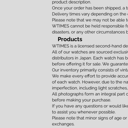
product description.
Once your order has been shipped, a t
Delivery times vary depending on the d
Please note that we may not be able to
WTIMES cannot be held responsible for
disasters, or any other circumstances 
Products
WTIMES is a licensed second-hand dea
All of our watches are sourced exclusi
distributors in Japan. Each watch has 
before offering it for sale. We guaran
Our inventory primarily consists of vi
We make every effort to provide accur
of each watch. However, due to the na
imperfection, including light scratches,
All photographs form an integral part 
before making your purchase.
If you have any questions or would lik
to assist you whenever possible.
Please note that minor signs of age or
exchanges.