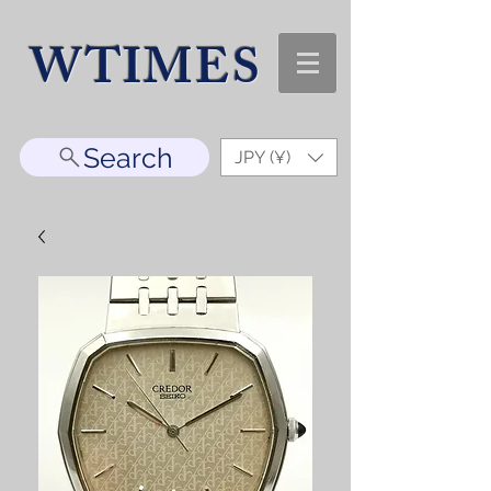
WTIMES
Search
JPY (¥)