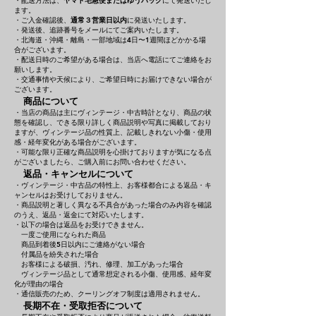
・配送方法は、
ヤマト宅急便またはゆうパック
にて発送いたし
ます。
・ご入金確認後、
通常３営業日以内
に発送いたします。
・発送後、追跡番号をメールにてご案内いたします。
・北海道・沖縄・離島・一部地域は4日〜1週間ほどかかる場
合がございます。
・配送日時のご希望がある場合は、当店へ電話にてご連絡をお
願いします。
・交通事情や天候により、ご希望日時にお届けできない場合が
ございます。
商品について
・当店の商品は主にヴィンテージ・中古時計となり、商品の状
態を確認し、できる限り詳しく商品説明や写真に掲載しており
ますが、ヴィンテージ品の性質上、記載しきれない小傷・使用
感・経年変化がある場合がございます。
・可能な限り正確な商品説明を心掛けておりますが気になる点
がございましたら、ご購入前にお問い合わせください。
返品・キャンセルについて
・ヴィンテージ・中古品の特性上、お客様都合による返品・キ
ャンセルはお受けしておりません。
・商品説明と著しく異なる不具合があった場合のみ内容を確認
のうえ、返品・返金にて対応いたします。
・以下の場合は返品をお受けできません。
一度ご使用になられた商品
商品到着後5日以内にご連絡がない場合
付属品を紛失された場合
お客様による破損、汚れ、修理、加工があった場合
ヴィンテージ品として通常想定される小傷、使用感、経年変
化が理由の場合
・通信販売のため、クーリングオフ制度は適用されません。
長期不在・受取拒否について