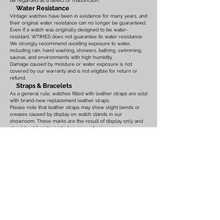
be regarded as a defect or malfunction.
Water Resistance
Vintage watches have been in existence for many years, and
their original water resistance can no longer be guaranteed.
Even if a watch was originally designed to be water-
resistant, WTIMES does not guarantee its water resistance.
We strongly recommend avoiding exposure to water,
including rain, hand washing, showers, bathing, swimming,
saunas, and environments with high humidity.
Damage caused by moisture or water exposure is not
covered by our warranty and is not eligible for return or
refund.
Straps & Bracelets
As a general rule, watches fitted with leather straps are sold
with brand-new replacement leather straps.
Please note that leather straps may show slight bends or
creases caused by display on watch stands in our
showroom. These marks are the result of display only and
should not be interpreted as signs of prior use.
Watches fitted with original leather straps, metal bracelets,
rubber straps, nylon straps, or other original accessories
may not include brand-new replacements. Please review
the photographs and product description carefully. If you
have any concerns regarding the condition, feel free to
contact us before purchasing.
For watches equipped with bracelets, the maximum wrist
size is listed on the product page. Please ensure that the
bracelet size is suitable before placing your order.
We also recommend confirming the case size, lug width,
and all other measurements before purchasing. Returns or
exchanges based on sizing issues or differences in personal
expectations cannot be accepted.