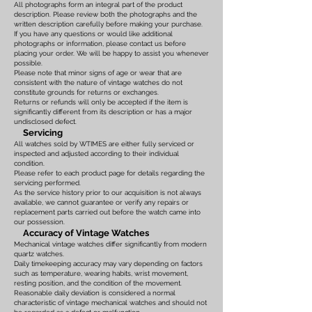
All photographs form an integral part of the product
description. Please review both the photographs and the
written description carefully before making your purchase.
If you have any questions or would like additional
photographs or information, please contact us before
placing your order. We will be happy to assist you whenever
possible.
Please note that minor signs of age or wear that are
consistent with the nature of vintage watches do not
constitute grounds for returns or exchanges.
Returns or refunds will only be accepted if the item is
significantly different from its description or has a major
undisclosed defect.
Servicing
All watches sold by WTIMES are either fully serviced or
inspected and adjusted according to their individual
condition.
Please refer to each product page for details regarding the
servicing performed.
As the service history prior to our acquisition is not always
available, we cannot guarantee or verify any repairs or
replacement parts carried out before the watch came into
our possession.
Accuracy of Vintage Watches
Mechanical vintage watches differ significantly from modern
quartz watches.
Daily timekeeping accuracy may vary depending on factors
such as temperature, wearing habits, wrist movement,
resting position, and the condition of the movement.
Reasonable daily deviation is considered a normal
characteristic of vintage mechanical watches and should not