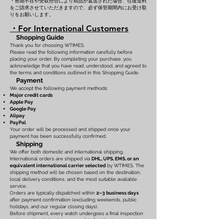
・長期不在や受取拒否により商品が返送された場合、往復送料
をご請求させていただきますので、必ず保管期間内にお受け取
りをお願いします。
・For International Customers
Shopping Guide
Thank you for choosing WTIMES.
Please read the following information carefully before
placing your order. By completing your purchase, you
acknowledge that you have read, understood, and agreed to
the terms and conditions outlined in this Shopping Guide.
Payment
We accept the following payment methods:
Major credit cards
Apple Pay
Google Pay
Alipay
PayPal
Your order will be processed and shipped once your
payment has been successfully confirmed.
Shipping
We offer both domestic and international shipping.
International orders are shipped via
DHL, UPS, EMS, or an
equivalent international carrier selected
by WTIMES. The
shipping method will be chosen based on the destination,
local delivery conditions, and the most suitable available
service.
Orders are typically dispatched within
2–3 business days
after payment confirmation (excluding weekends, public
holidays, and our regular closing days).
Before shipment, every watch undergoes a final inspection