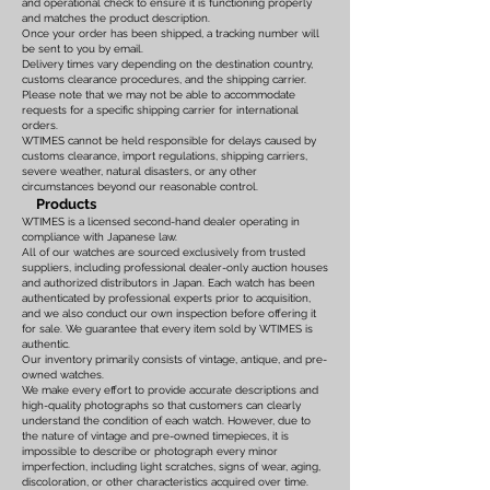
and operational check to ensure it is functioning properly
and matches the product description.
Once your order has been shipped, a tracking number will
be sent to you by email.
Delivery times vary depending on the destination country,
customs clearance procedures, and the shipping carrier.
Please note that we may not be able to accommodate
requests for a specific shipping carrier for international
orders.
WTIMES cannot be held responsible for delays caused by
customs clearance, import regulations, shipping carriers,
severe weather, natural disasters, or any other
circumstances beyond our reasonable control.
Products
WTIMES is a licensed second-hand dealer operating in
compliance with Japanese law.
All of our watches are sourced exclusively from trusted
suppliers, including professional dealer-only auction houses
and authorized distributors in Japan. Each watch has been
authenticated by professional experts prior to acquisition,
and we also conduct our own inspection before offering it
for sale. We guarantee that every item sold by WTIMES is
authentic.
Our inventory primarily consists of vintage, antique, and pre-
owned watches.
We make every effort to provide accurate descriptions and
high-quality photographs so that customers can clearly
understand the condition of each watch. However, due to
the nature of vintage and pre-owned timepieces, it is
impossible to describe or photograph every minor
imperfection, including light scratches, signs of wear, aging,
discoloration, or other characteristics acquired over time.