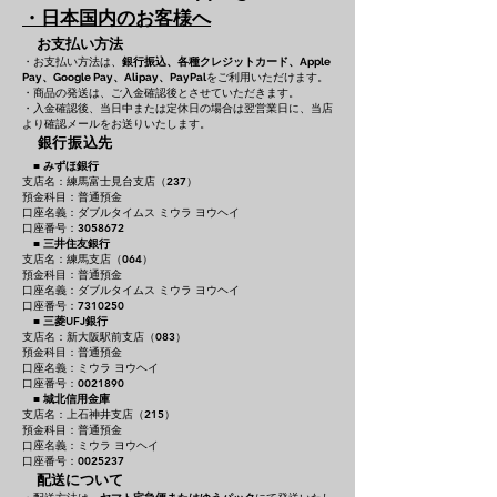
・日本国内のお客様へ
お支払い方法
・お支払い方法は、
銀行振込、各種クレジットカード、
Apple
をご利用いただけます。
Pay、Google Pay、Alipay、PayPal
・商品の発送は、ご入金確認後とさせていただきます。
・入金確認後、当日中または定休日の場合は翌営業日に、当店
より確認メールをお送りいたします。
銀行振込先
■
みずほ銀行
支店名：練馬富士見台支店（237）
預金科目：普通預金
口座名義：ダブルタイムス ミウラ ヨウヘイ
口座番号：3058672
■
三井住友銀行
支店名：練馬支店（064）
預金科目：普通預金
口座名義：ダブルタイムス ミウラ ヨウヘイ
口座番号：7310250
■
三菱UFJ銀行
支店名：新大阪駅前支店（083）
預金科目：普通預金
口座名義：ミウラ ヨウヘイ
口座番号：0021890
■
城北信用金庫
支店名：上石神井支店（215）
預金科目：普通預金
口座名義：ミウラ ヨウヘイ
口座番号：0025237
配送について