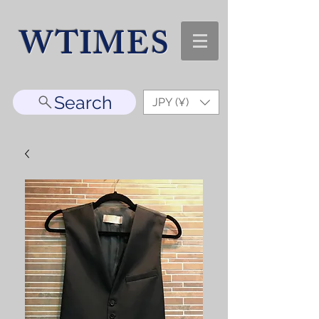
WTIMES
Search
JPY (¥)