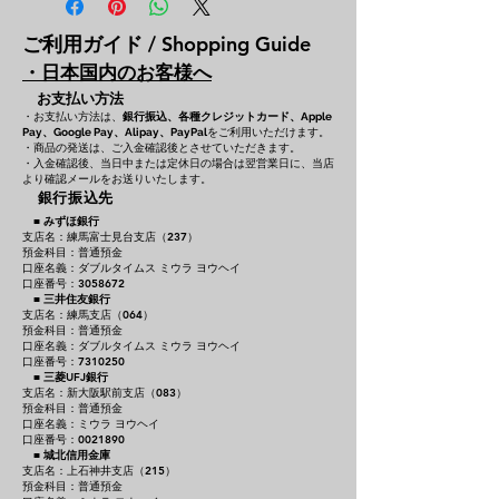
ご利用ガイド / Shopping Guide
・日本国内のお客様へ
お支払い方法
・お支払い方法は、
銀行振込、各種クレジットカード、
Apple
をご利用いただけます。
Pay、Google Pay、Alipay、PayPal
・商品の発送は、ご入金確認後とさせていただきます。
・入金確認後、当日中または定休日の場合は翌営業日に、当店
より確認メールをお送りいたします。
銀行振込先
■
みずほ銀行
支店名：練馬富士見台支店（237）
預金科目：普通預金
口座名義：ダブルタイムス ミウラ ヨウヘイ
口座番号：3058672
■
三井住友銀行
支店名：練馬支店（064）
預金科目：普通預金
口座名義：ダブルタイムス ミウラ ヨウヘイ
口座番号：7310250
■
三菱UFJ銀行
支店名：新大阪駅前支店（083）
預金科目：普通預金
口座名義：ミウラ ヨウヘイ
口座番号：0021890
■
城北信用金庫
支店名：上石神井支店（215）
預金科目：普通預金