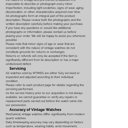
impossible to describe or photograph every minor
imperfection, including light scratches, signs of wear, aging,
discoloration, or other characteristics acquired over time.
All photographs form an integral part of the product
description. Please review both the photographs and the
written description carefully before making your purchase.
If you have any questions or would like additional
photographs or information, please contact us before
placing your order. We will be happy to assist you whenever
possible.
Please note that minor signs of age or wear that are
consistent with the nature of vintage watches do not
constitute grounds for returns or exchanges.
Returns or refunds will only be accepted if the item is
significantly different from its description or has a major
undisclosed defect.
Servicing
All watches sold by WTIMES are either fully serviced or
inspected and adjusted according to their individual
condition.
Please refer to each product page for details regarding the
servicing performed.
As the service history prior to our acquisition is not always
available, we cannot guarantee or verify any repairs or
replacement parts carried out before the watch came into
our possession.
Accuracy of Vintage Watches
Mechanical vintage watches differ significantly from modern
quartz watches.
Daily timekeeping accuracy may vary depending on factors
such as temperature, wearing habits, wrist movement,