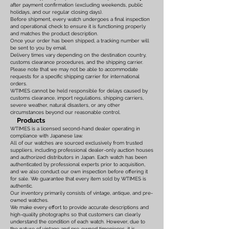
after payment confirmation (excluding weekends, public
holidays, and our regular closing days).
Before shipment, every watch undergoes a final inspection
and operational check to ensure it is functioning properly
and matches the product description.
Once your order has been shipped, a tracking number will
be sent to you by email.
Delivery times vary depending on the destination country,
customs clearance procedures, and the shipping carrier.
Please note that we may not be able to accommodate
requests for a specific shipping carrier for international
orders.
WTIMES cannot be held responsible for delays caused by
customs clearance, import regulations, shipping carriers,
severe weather, natural disasters, or any other
circumstances beyond our reasonable control.
Products
WTIMES is a licensed second-hand dealer operating in
compliance with Japanese law.
All of our watches are sourced exclusively from trusted
suppliers, including professional dealer-only auction houses
and authorized distributors in Japan. Each watch has been
authenticated by professional experts prior to acquisition,
and we also conduct our own inspection before offering it
for sale. We guarantee that every item sold by WTIMES is
authentic.
Our inventory primarily consists of vintage, antique, and pre-
owned watches.
We make every effort to provide accurate descriptions and
high-quality photographs so that customers can clearly
understand the condition of each watch. However, due to
the nature of vintage and pre-owned timepieces, it is