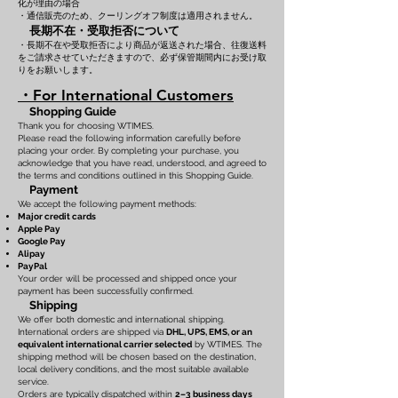
化が理由の場合
・通信販売のため、クーリングオフ制度は適用されません。
長期不在・受取拒否について
・長期不在や受取拒否により商品が返送された場合、往復送料
をご請求させていただきますので、必ず保管期間内にお受け取
りをお願いします。
・For International Customers
Shopping Guide
Thank you for choosing WTIMES.
Please read the following information carefully before
placing your order. By completing your purchase, you
acknowledge that you have read, understood, and agreed to
the terms and conditions outlined in this Shopping Guide.
Payment
We accept the following payment methods:
Major credit cards
Apple Pay
Google Pay
Alipay
PayPal
Your order will be processed and shipped once your
payment has been successfully confirmed.
Shipping
We offer both domestic and international shipping.
International orders are shipped via
DHL, UPS, EMS, or an
equivalent international carrier selected
by WTIMES. The
shipping method will be chosen based on the destination,
local delivery conditions, and the most suitable available
service.
Orders are typically dispatched within
2–3 business days