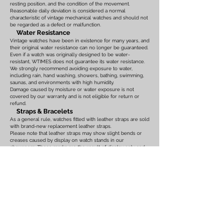
resting position, and the condition of the movement.
Reasonable daily deviation is considered a normal
characteristic of vintage mechanical watches and should not
be regarded as a defect or malfunction.
Water Resistance
Vintage watches have been in existence for many years, and
their original water resistance can no longer be guaranteed.
Even if a watch was originally designed to be water-
resistant, WTIMES does not guarantee its water resistance.
We strongly recommend avoiding exposure to water,
including rain, hand washing, showers, bathing, swimming,
saunas, and environments with high humidity.
Damage caused by moisture or water exposure is not
covered by our warranty and is not eligible for return or
refund.
Straps & Bracelets
As a general rule, watches fitted with leather straps are sold
with brand-new replacement leather straps.
Please note that leather straps may show slight bends or
creases caused by display on watch stands in our
showroom. These marks are the result of display only and
should not be interpreted as signs of prior use.
Watches fitted with original leather straps, metal bracelets,
rubber straps, nylon straps, or other original accessories
may not include brand-new replacements. Please review
the photographs and product description carefully. If you
have any concerns regarding the condition, feel free to
contact us before purchasing.
For watches equipped with bracelets, the maximum wrist
size is listed on the product page. Please ensure that the
bracelet size is suitable before placing your order.