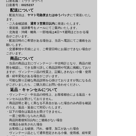
口座名義：ミウラ ヨウヘイ
口座番号：0025237
配送について
・配送方法は、
ヤマト宅急便またはゆうパック
にて発送いたし
ます。
・ご入金確認後、
通常３営業日以内
に発送いたします。
・発送後、追跡番号をメールにてご案内いたします。
・北海道・沖縄・離島・一部地域は4日〜1週間ほどかかる場
合がございます。
・配送日時のご希望がある場合は、当店へ電話にてご連絡をお
願いします。
・交通事情や天候により、ご希望日時にお届けできない場合が
ございます。
商品について
・当店の商品は主にヴィンテージ・中古時計となり、商品の状
態を確認し、できる限り詳しく商品説明や写真に掲載しており
ますが、ヴィンテージ品の性質上、記載しきれない小傷・使用
感・経年変化がある場合がございます。
・可能な限り正確な商品説明を心掛けておりますが気になる点
がございましたら、ご購入前にお問い合わせください。
返品・キャンセルについて
・ヴィンテージ・中古品の特性上、お客様都合による返品・キ
ャンセルはお受けしておりません。
・商品説明と著しく異なる不具合があった場合のみ内容を確認
のうえ、返品・返金にて対応いたします。
・以下の場合は返品をお受けできません。
一度ご使用になられた商品
商品到着後5日以内にご連絡がない場合
付属品を紛失された場合
お客様による破損、汚れ、修理、加工があった場合
ヴィンテージ品として通常想定される小傷、使用感、経年変