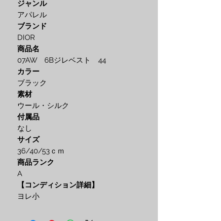
ジャンル
アパレル
ブランド
DIOR
商品名
07AW 6Bジレベスト 44
カラー
ブラック
素材
ウール・シルク
付属品
なし
サイズ
36/40/53ｃｍ
商品ランク
A
【コンディション詳細】
ヨレ小