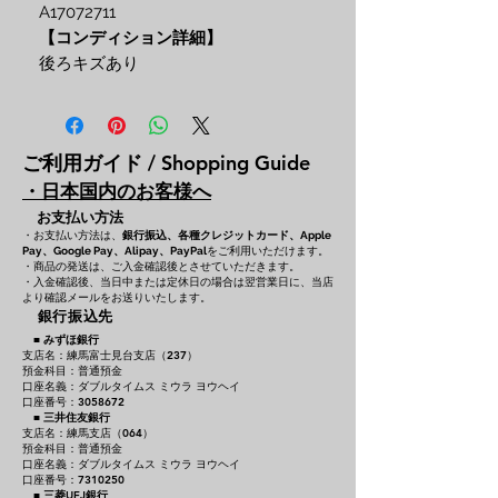
A17072711
【コンディション詳細】
後ろキズあり
ご利用ガイド / Shopping Guide
・日本国内のお客様へ
お支払い方法
・お支払い方法は、
銀行振込、各種クレジットカード、
Apple
をご利用いただけます。
Pay、Google Pay、Alipay、PayPal
・商品の発送は、ご入金確認後とさせていただきます。
・入金確認後、当日中または定休日の場合は翌営業日に、当店
より確認メールをお送りいたします。
銀行振込先
■
みずほ銀行
支店名：練馬富士見台支店（237）
預金科目：普通預金
口座名義：ダブルタイムス ミウラ ヨウヘイ
口座番号：3058672
■
三井住友銀行
支店名：練馬支店（064）
預金科目：普通預金
口座名義：ダブルタイムス ミウラ ヨウヘイ
口座番号：7310250
■
三菱UFJ銀行