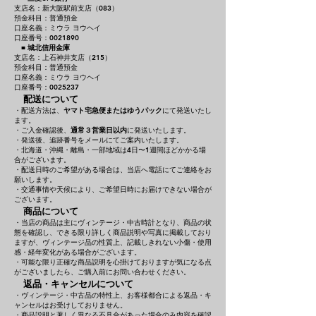
支店名：新大阪駅前支店（083）
預金科目：普通預金
口座名義：ミウラ ヨウヘイ
口座番号：0021890
■
城北信用金庫
支店名：上石神井支店（215）
預金科目：普通預金
口座名義：ミウラ ヨウヘイ
口座番号：0025237
配送について
・配送方法は、
ヤマト宅急便またはゆうパック
にて発送いたし
ます。
・ご入金確認後、
通常３営業日以内
に発送いたします。
・発送後、追跡番号をメールにてご案内いたします。
・北海道・沖縄・離島・一部地域は4日〜1週間ほどかかる場
合がございます。
・配送日時のご希望がある場合は、当店へ電話にてご連絡をお
願いします。
・交通事情や天候により、ご希望日時にお届けできない場合が
ございます。
商品について
・当店の商品は主にヴィンテージ・中古時計となり、商品の状
態を確認し、できる限り詳しく商品説明や写真に掲載しており
ますが、ヴィンテージ品の性質上、記載しきれない小傷・使用
感・経年変化がある場合がございます。
・可能な限り正確な商品説明を心掛けておりますが気になる点
がございましたら、ご購入前にお問い合わせください。
返品・キャンセルについて
・ヴィンテージ・中古品の特性上、お客様都合による返品・キ
ャンセルはお受けしておりません。
・商品説明と著しく異なる不具合があった場合のみ内容を確認