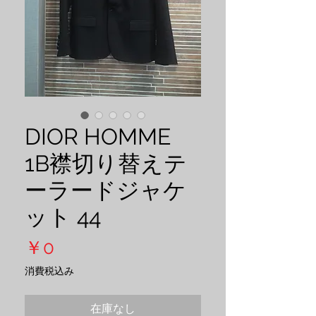
DIOR HOMME
1B襟切り替えテ
ーラードジャケ
ット 44
価
￥0
格
消費税込み
在庫なし