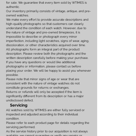
for sale. We guarantee that every item sold by WTIMES is
authentic.
Our inventory primarily consists of vintage, antique, and pre-
owned watches.
We make every effort to provide accurate descriptions and
high-quality photographs so that customers can clearly
understand the condition of each watch. However, due to
the nature of vintage and pre-owned timepieces, it is
impossible to describe or photograph every minor
imperfection, including light scratches, signs of wear, aging,
discoloration, or other characteristics acquired over time.
All photographs form an integral part of the product
description. Please review both the photographs and the
written description carefully before making your purchase.
If you have any questions or would like additional
photographs or information, please contact us before
placing your order. We will be happy to assist you whenever
possible.
Please note that minor signs of age or wear that are
consistent with the nature of vintage watches do not
constitute grounds for returns or exchanges.
Returns or refunds will only be accepted if the item is
significantly different from its description or has a major
undisclosed defect.
Servicing
All watches sold by WTIMES are either fully serviced or
inspected and adjusted according to their individual
condition.
Please refer to each product page for details regarding the
servicing performed.
As the service history prior to our acquisition is not always
available, we cannot guarantee or verify any repairs or