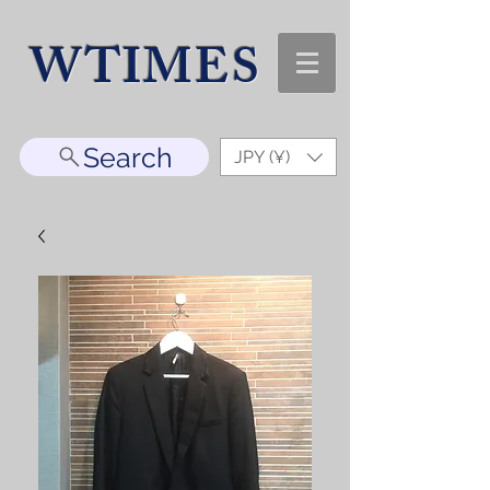
WTIMES
Search
JPY (¥)