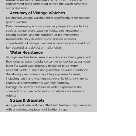
replacement parts carried out before the watch came into
our possession.
Accuracy of Vintage Watches
Mechanical vintage watches differ significantly from modern
quartz watches.
Daily timekeeping accuracy may vary depending on factors
such as temperature, wearing habits, wrist movement,
resting position, and the condition of the movement.
Reasonable daily deviation is considered a normal
characteristic of vintage mechanical watches and should not
be regarded as a defect or malfunction.
Water Resistance
Vintage watches have been in existence for many years, and
their original water resistance can no longer be guaranteed.
Even if a watch was originally designed to be water-
resistant, WTIMES does not guarantee its water resistance.
We strongly recommend avoiding exposure to water,
including rain, hand washing, showers, bathing, swimming,
saunas, and environments with high humidity.
Damage caused by moisture or water exposure is not
covered by our warranty and is not eligible for return or
refund.
Straps & Bracelets
As a general rule, watches fitted with leather straps are sold
with brand-new replacement leather straps.
Please note that leather straps may show slight bends or
creases caused by display on watch stands in our
showroom. These marks are the result of display only and
should not be interpreted as signs of prior use.
Watches fitted with original leather straps, metal bracelets,
rubber straps, nylon straps, or other original accessories