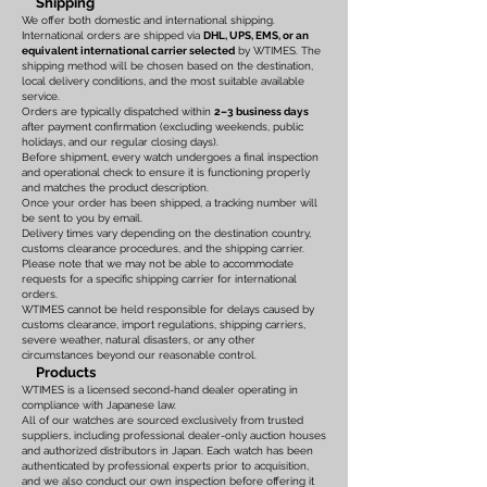
Shipping
We offer both domestic and international shipping.
International orders are shipped via
DHL, UPS, EMS, or an
equivalent international carrier selected
by WTIMES. The
shipping method will be chosen based on the destination,
local delivery conditions, and the most suitable available
service.
Orders are typically dispatched within
2–3 business days
after payment confirmation (excluding weekends, public
holidays, and our regular closing days).
Before shipment, every watch undergoes a final inspection
and operational check to ensure it is functioning properly
and matches the product description.
Once your order has been shipped, a tracking number will
be sent to you by email.
Delivery times vary depending on the destination country,
customs clearance procedures, and the shipping carrier.
Please note that we may not be able to accommodate
requests for a specific shipping carrier for international
orders.
WTIMES cannot be held responsible for delays caused by
customs clearance, import regulations, shipping carriers,
severe weather, natural disasters, or any other
circumstances beyond our reasonable control.
Products
WTIMES is a licensed second-hand dealer operating in
compliance with Japanese law.
All of our watches are sourced exclusively from trusted
suppliers, including professional dealer-only auction houses
and authorized distributors in Japan. Each watch has been
authenticated by professional experts prior to acquisition,
and we also conduct our own inspection before offering it