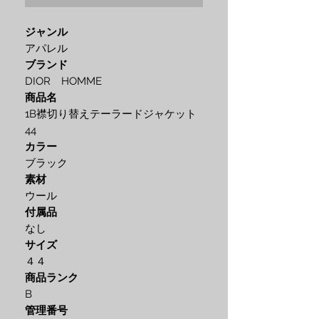
ジャンル
アパレル
ブランド
DIOR HOMME
商品名
1B襟切り替えテーラードジャケット
44
カラー
ブラック
素材
ウール
付属品
なし
サイズ
４４
商品ランク
B
管理番号