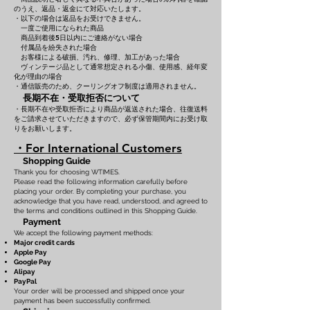
のうえ、返品・返金にて対応いたします。
・以下の場合は返品をお受けできません。
一度ご使用になられた商品
商品到着後5日以内にご連絡がない場合
付属品を紛失された場合
お客様による破損、汚れ、修理、加工があった場合
ヴィンテージ品として通常想定される小傷、使用感、経年変
化が理由の場合
・通信販売のため、クーリングオフ制度は適用されません。
長期不在・受取拒否について
・長期不在や受取拒否により商品が返送された場合、往復送料
をご請求させていただきますので、必ず保管期間内にお受け取
りをお願いします。
・For International Customers
Shopping Guide
Thank you for choosing WTIMES.
Please read the following information carefully before
placing your order. By completing your purchase, you
acknowledge that you have read, understood, and agreed to
the terms and conditions outlined in this Shopping Guide.
Payment
We accept the following payment methods:
Major credit cards
Apple Pay
Google Pay
Alipay
PayPal
Your order will be processed and shipped once your
payment has been successfully confirmed.