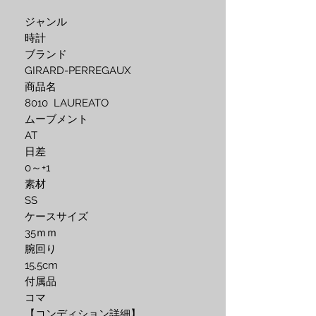
ジャンル

時計

ブランド

GIRARD-PERREGAUX 

商品名

8010  LAUREATO

ムーブメント

AT

日差

0～+1

素材

SS

ケースサイズ

35ｍｍ

腕回り

15.5cm

付属品

コマ

【コンディション詳細】
