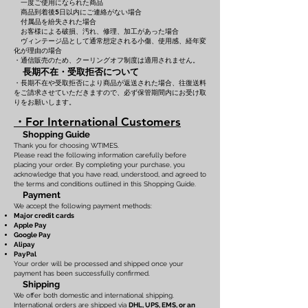
一度ご使用になられた商品
商品到着後5日以内にご連絡がない場合
付属品を紛失された場合
お客様による破損、汚れ、修理、加工があった場合
ヴィンテージ品として通常想定される小傷、使用感、経年変
化が理由の場合
・通信販売のため、クーリングオフ制度は適用されません。
長期不在・受取拒否について
・長期不在や受取拒否により商品が返送された場合、往復送料
をご請求させていただきますので、必ず保管期間内にお受け取
りをお願いします。
・For International Customers
Shopping Guide
Thank you for choosing WTIMES.
Please read the following information carefully before
placing your order. By completing your purchase, you
acknowledge that you have read, understood, and agreed to
the terms and conditions outlined in this Shopping Guide.
Payment
We accept the following payment methods:
Major credit cards
Apple Pay
Google Pay
Alipay
PayPal
Your order will be processed and shipped once your
payment has been successfully confirmed.
Shipping
We offer both domestic and international shipping.
International orders are shipped via
DHL, UPS, EMS, or an