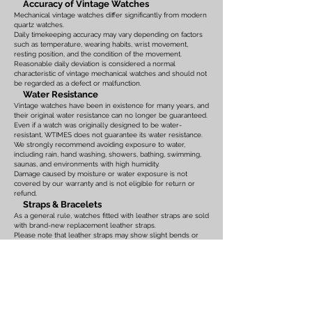
Accuracy of Vintage Watches
Mechanical vintage watches differ significantly from modern
quartz watches.
Daily timekeeping accuracy may vary depending on factors
such as temperature, wearing habits, wrist movement,
resting position, and the condition of the movement.
Reasonable daily deviation is considered a normal
characteristic of vintage mechanical watches and should not
be regarded as a defect or malfunction.
Water Resistance
Vintage watches have been in existence for many years, and
their original water resistance can no longer be guaranteed.
Even if a watch was originally designed to be water-
resistant, WTIMES does not guarantee its water resistance.
We strongly recommend avoiding exposure to water,
including rain, hand washing, showers, bathing, swimming,
saunas, and environments with high humidity.
Damage caused by moisture or water exposure is not
covered by our warranty and is not eligible for return or
refund.
Straps & Bracelets
As a general rule, watches fitted with leather straps are sold
with brand-new replacement leather straps.
Please note that leather straps may show slight bends or
creases caused by display on watch stands in our
showroom. These marks are the result of display only and
should not be interpreted as signs of prior use.
Watches fitted with original leather straps, metal bracelets,
rubber straps, nylon straps, or other original accessories
may not include brand-new replacements. Please review
the photographs and product description carefully. If you