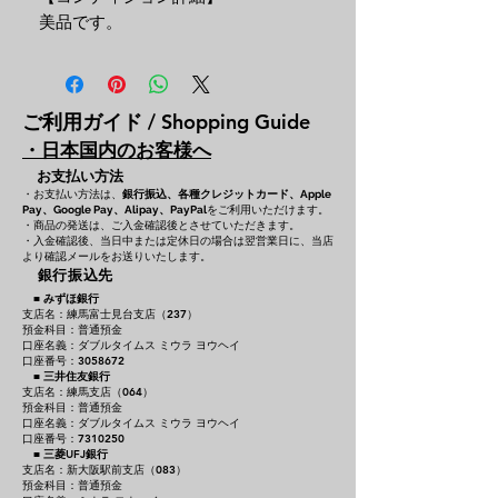
美品です。
ご利用ガイド / Shopping Guide
・日本国内のお客様へ
お支払い方法
・お支払い方法は、
銀行振込、各種クレジットカード、
Apple
をご利用いただけます。
Pay、Google Pay、Alipay、PayPal
・商品の発送は、ご入金確認後とさせていただきます。
・入金確認後、当日中または定休日の場合は翌営業日に、当店
より確認メールをお送りいたします。
銀行振込先
■
みずほ銀行
支店名：練馬富士見台支店（237）
預金科目：普通預金
口座名義：ダブルタイムス ミウラ ヨウヘイ
口座番号：3058672
■
三井住友銀行
支店名：練馬支店（064）
預金科目：普通預金
口座名義：ダブルタイムス ミウラ ヨウヘイ
口座番号：7310250
■
三菱UFJ銀行
支店名：新大阪駅前支店（083）
預金科目：普通預金