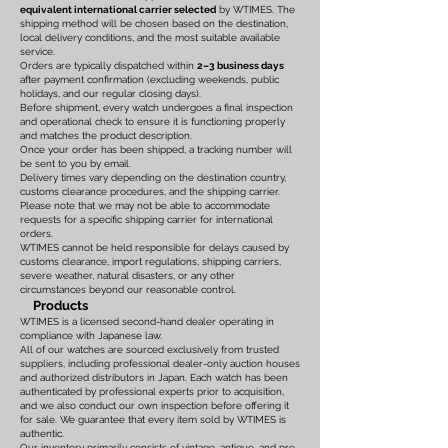
equivalent international carrier selected
by WTIMES. The
shipping method will be chosen based on the destination,
local delivery conditions, and the most suitable available
service.
Orders are typically dispatched within
2–3 business days
after payment confirmation (excluding weekends, public
holidays, and our regular closing days).
Before shipment, every watch undergoes a final inspection
and operational check to ensure it is functioning properly
and matches the product description.
Once your order has been shipped, a tracking number will
be sent to you by email.
Delivery times vary depending on the destination country,
customs clearance procedures, and the shipping carrier.
Please note that we may not be able to accommodate
requests for a specific shipping carrier for international
orders.
WTIMES cannot be held responsible for delays caused by
customs clearance, import regulations, shipping carriers,
severe weather, natural disasters, or any other
circumstances beyond our reasonable control.
Products
WTIMES is a licensed second-hand dealer operating in
compliance with Japanese law.
All of our watches are sourced exclusively from trusted
suppliers, including professional dealer-only auction houses
and authorized distributors in Japan. Each watch has been
authenticated by professional experts prior to acquisition,
and we also conduct our own inspection before offering it
for sale. We guarantee that every item sold by WTIMES is
authentic.
Our inventory primarily consists of vintage, antique, and pre-