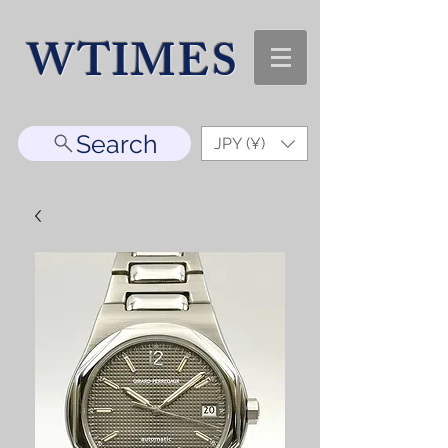
WTIMES
Search
JPY (¥)