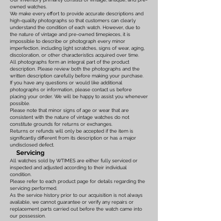
owned watches.
We make every effort to provide accurate descriptions and
high-quality photographs so that customers can clearly
understand the condition of each watch. However, due to
the nature of vintage and pre-owned timepieces, it is
impossible to describe or photograph every minor
imperfection, including light scratches, signs of wear, aging,
discoloration, or other characteristics acquired over time.
All photographs form an integral part of the product
description. Please review both the photographs and the
written description carefully before making your purchase.
If you have any questions or would like additional
photographs or information, please contact us before
placing your order. We will be happy to assist you whenever
possible.
Please note that minor signs of age or wear that are
consistent with the nature of vintage watches do not
constitute grounds for returns or exchanges.
Returns or refunds will only be accepted if the item is
significantly different from its description or has a major
undisclosed defect.
Servicing
All watches sold by WTIMES are either fully serviced or
inspected and adjusted according to their individual
condition.
Please refer to each product page for details regarding the
servicing performed.
As the service history prior to our acquisition is not always
available, we cannot guarantee or verify any repairs or
replacement parts carried out before the watch came into
our possession.