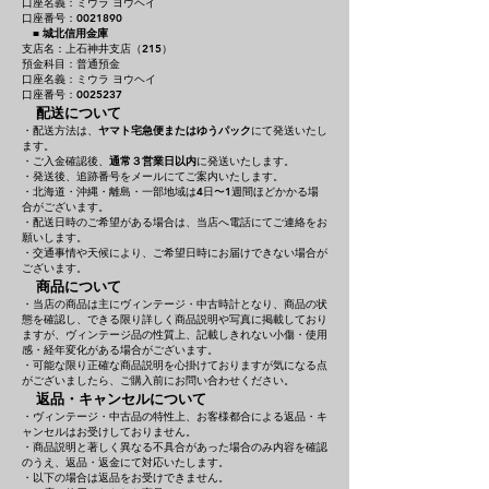
口座名義：ミウラ ヨウヘイ
口座番号：0021890
■
城北信用金庫
支店名：上石神井支店（215）
預金科目：普通預金
口座名義：ミウラ ヨウヘイ
口座番号：0025237
配送について
・配送方法は、
ヤマト宅急便またはゆうパック
にて発送いたし
ます。
・ご入金確認後、
通常３営業日以内
に発送いたします。
・発送後、追跡番号をメールにてご案内いたします。
・北海道・沖縄・離島・一部地域は4日〜1週間ほどかかる場
合がございます。
・配送日時のご希望がある場合は、当店へ電話にてご連絡をお
願いします。
・交通事情や天候により、ご希望日時にお届けできない場合が
ございます。
商品について
・当店の商品は主にヴィンテージ・中古時計となり、商品の状
態を確認し、できる限り詳しく商品説明や写真に掲載しており
ますが、ヴィンテージ品の性質上、記載しきれない小傷・使用
感・経年変化がある場合がございます。
・可能な限り正確な商品説明を心掛けておりますが気になる点
がございましたら、ご購入前にお問い合わせください。
返品・キャンセルについて
・ヴィンテージ・中古品の特性上、お客様都合による返品・キ
ャンセルはお受けしておりません。
・商品説明と著しく異なる不具合があった場合のみ内容を確認
のうえ、返品・返金にて対応いたします。
・以下の場合は返品をお受けできません。