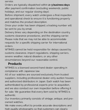
service.
Orders are typically dispatched within
2–3 business days
after payment confirmation (excluding weekends, public
holidays, and our regular closing days).
Before shipment, every watch undergoes a final inspection
and operational check to ensure it is functioning properly
and matches the product description.
Once your order has been shipped, a tracking number will
be sent to you by email.
Delivery times vary depending on the destination country,
customs clearance procedures, and the shipping carrier.
Please note that we may not be able to accommodate
requests for a specific shipping carrier for international
orders.
WTIMES cannot be held responsible for delays caused by
customs clearance, import regulations, shipping carriers,
severe weather, natural disasters, or any other
circumstances beyond our reasonable control.
Products
WTIMES is a licensed second-hand dealer operating in
compliance with Japanese law.
All of our watches are sourced exclusively from trusted
suppliers, including professional dealer-only auction houses
and authorized distributors in Japan. Each watch has been
authenticated by professional experts prior to acquisition,
and we also conduct our own inspection before offering it
for sale. We guarantee that every item sold by WTIMES is
authentic.
Our inventory primarily consists of vintage, antique, and pre-
owned watches.
We make every effort to provide accurate descriptions and
high-quality photographs so that customers can clearly