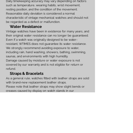
Daily timekeeping accuracy may vary depending on factors
such as temperature, wearing habits, wrist movement,
resting position, and the condition of the movement.
Reasonable daily deviation is considered a normal
characteristic of vintage mechanical watches and should not
be regarded as a defect or malfunction.
Water Resistance
Vintage watches have been in existence for many years, and
their original water resistance can no longer be guaranteed.
Even if a watch was originally designed to be water-
resistant, WTIMES does not guarantee its water resistance.
We strongly recommend avoiding exposure to water,
including rain, hand washing, showers, bathing, swimming,
saunas, and environments with high humidity.
Damage caused by moisture or water exposure is not
covered by our warranty and is not eligible for return or
refund.
Straps & Bracelets
As a general rule, watches fitted with leather straps are sold
with brand-new replacement leather straps.
Please note that leather straps may show slight bends or
creases caused by display on watch stands in our
showroom. These marks are the result of display only and
should not be interpreted as signs of prior use.
Watches fitted with original leather straps, metal bracelets,
rubber straps, nylon straps, or other original accessories
may not include brand-new replacements. Please review
the photographs and product description carefully. If you
have any concerns regarding the condition, feel free to
contact us before purchasing.
For watches equipped with bracelets, the maximum wrist
size is listed on the product page. Please ensure that the