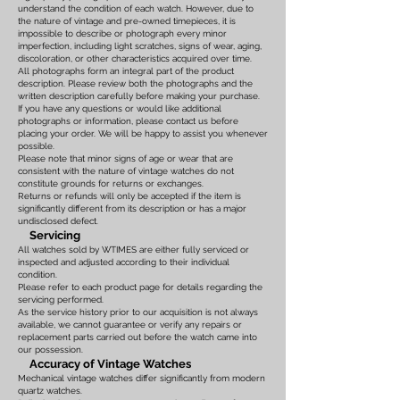
understand the condition of each watch. However, due to
the nature of vintage and pre-owned timepieces, it is
impossible to describe or photograph every minor
imperfection, including light scratches, signs of wear, aging,
discoloration, or other characteristics acquired over time.
All photographs form an integral part of the product
description. Please review both the photographs and the
written description carefully before making your purchase.
If you have any questions or would like additional
photographs or information, please contact us before
placing your order. We will be happy to assist you whenever
possible.
Please note that minor signs of age or wear that are
consistent with the nature of vintage watches do not
constitute grounds for returns or exchanges.
Returns or refunds will only be accepted if the item is
significantly different from its description or has a major
undisclosed defect.
Servicing
All watches sold by WTIMES are either fully serviced or
inspected and adjusted according to their individual
condition.
Please refer to each product page for details regarding the
servicing performed.
As the service history prior to our acquisition is not always
available, we cannot guarantee or verify any repairs or
replacement parts carried out before the watch came into
our possession.
Accuracy of Vintage Watches
Mechanical vintage watches differ significantly from modern
quartz watches.