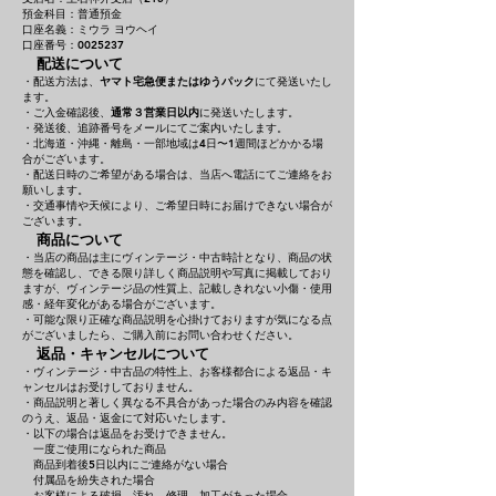
預金科目：普通預金
口座名義：ミウラ ヨウヘイ
口座番号：0025237
配送について
・配送方法は、
ヤマト宅急便またはゆうパック
にて発送いたし
ます。
・ご入金確認後、
通常３営業日以内
に発送いたします。
・発送後、追跡番号をメールにてご案内いたします。
・北海道・沖縄・離島・一部地域は4日〜1週間ほどかかる場
合がございます。
・配送日時のご希望がある場合は、当店へ電話にてご連絡をお
願いします。
・交通事情や天候により、ご希望日時にお届けできない場合が
ございます。
商品について
・当店の商品は主にヴィンテージ・中古時計となり、商品の状
態を確認し、できる限り詳しく商品説明や写真に掲載しており
ますが、ヴィンテージ品の性質上、記載しきれない小傷・使用
感・経年変化がある場合がございます。
・可能な限り正確な商品説明を心掛けておりますが気になる点
がございましたら、ご購入前にお問い合わせください。
返品・キャンセルについて
・ヴィンテージ・中古品の特性上、お客様都合による返品・キ
ャンセルはお受けしておりません。
・商品説明と著しく異なる不具合があった場合のみ内容を確認
のうえ、返品・返金にて対応いたします。
・以下の場合は返品をお受けできません。
一度ご使用になられた商品
商品到着後5日以内にご連絡がない場合
付属品を紛失された場合
お客様による破損、汚れ、修理、加工があった場合