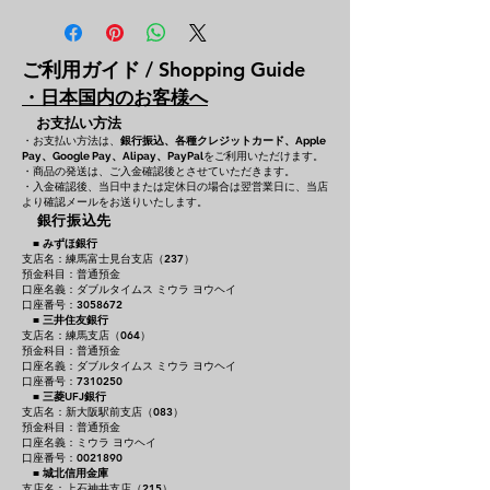
ご利用ガイド / Shopping Guide
・日本国内のお客様へ
お支払い方法
・お支払い方法は、
銀行振込、各種クレジットカード、
Apple
をご利用いただけます。
Pay、Google Pay、Alipay、PayPal
・商品の発送は、ご入金確認後とさせていただきます。
・入金確認後、当日中または定休日の場合は翌営業日に、当店
より確認メールをお送りいたします。
銀行振込先
■
みずほ銀行
支店名：練馬富士見台支店（237）
預金科目：普通預金
口座名義：ダブルタイムス ミウラ ヨウヘイ
口座番号：3058672
■
三井住友銀行
支店名：練馬支店（064）
預金科目：普通預金
口座名義：ダブルタイムス ミウラ ヨウヘイ
口座番号：7310250
■
三菱UFJ銀行
支店名：新大阪駅前支店（083）
預金科目：普通預金
口座名義：ミウラ ヨウヘイ
口座番号：0021890
■
城北信用金庫
支店名：上石神井支店（215）