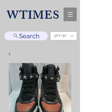
WTIMES
Search
JPY (¥)