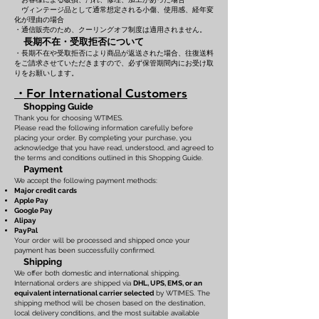
ヴィンテージ品として通常想定される小傷、使用感、経年変
化が理由の場合
・通信販売のため、クーリングオフ制度は適用されません。
長期不在・受取拒否について
・長期不在や受取拒否により商品が返送された場合、往復送料
をご請求させていただきますので、必ず保管期間内にお受け取
りをお願いします。
・For International Customers
Shopping Guide
Thank you for choosing WTIMES.
Please read the following information carefully before
placing your order. By completing your purchase, you
acknowledge that you have read, understood, and agreed to
the terms and conditions outlined in this Shopping Guide.
Payment
We accept the following payment methods:
Major credit cards
Apple Pay
Google Pay
Alipay
PayPal
Your order will be processed and shipped once your
payment has been successfully confirmed.
Shipping
We offer both domestic and international shipping.
International orders are shipped via
DHL, UPS, EMS, or an
equivalent international carrier selected
by WTIMES. The
shipping method will be chosen based on the destination,
local delivery conditions, and the most suitable available