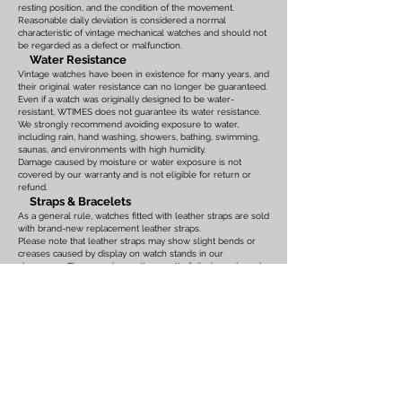
resting position, and the condition of the movement.
Reasonable daily deviation is considered a normal
characteristic of vintage mechanical watches and should not
be regarded as a defect or malfunction.
Water Resistance
Vintage watches have been in existence for many years, and
their original water resistance can no longer be guaranteed.
Even if a watch was originally designed to be water-
resistant, WTIMES does not guarantee its water resistance.
We strongly recommend avoiding exposure to water,
including rain, hand washing, showers, bathing, swimming,
saunas, and environments with high humidity.
Damage caused by moisture or water exposure is not
covered by our warranty and is not eligible for return or
refund.
Straps & Bracelets
As a general rule, watches fitted with leather straps are sold
with brand-new replacement leather straps.
Please note that leather straps may show slight bends or
creases caused by display on watch stands in our
showroom. These marks are the result of display only and
should not be interpreted as signs of prior use.
Watches fitted with original leather straps, metal bracelets,
rubber straps, nylon straps, or other original accessories
may not include brand-new replacements. Please review
the photographs and product description carefully. If you
have any concerns regarding the condition, feel free to
contact us before purchasing.
For watches equipped with bracelets, the maximum wrist
size is listed on the product page. Please ensure that the
bracelet size is suitable before placing your order.