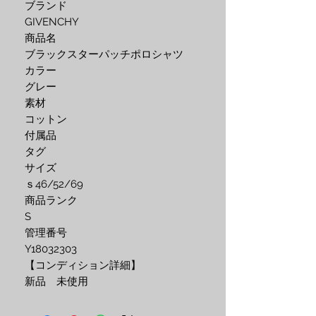
ブランド
GIVENCHY
商品名
ブラックスターパッチポロシャツ
カラー
グレー
素材
コットン
付属品
タグ
サイズ
ｓ46/52/69
商品ランク
S
管理番号
Y18032303
【コンディション詳細】
新品 未使用