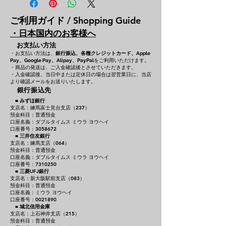
ご利用ガイド / Shopping Guide
・日本国内のお客様へ
お支払い方法
・お支払い方法は、
銀行振込、各種クレジットカード、
Apple
をご利用いただけます。
Pay、Google Pay、Alipay、PayPal
・商品の発送は、ご入金確認後とさせていただきます。
・入金確認後、当日中または定休日の場合は翌営業日に、当店
より確認メールをお送りいたします。
銀行振込先
■
みずほ銀行
支店名：練馬富士見台支店（237）
預金科目：普通預金
口座名義：ダブルタイムス ミウラ ヨウヘイ
口座番号：3058672
■
三井住友銀行
支店名：練馬支店（064）
預金科目：普通預金
口座名義：ダブルタイムス ミウラ ヨウヘイ
口座番号：7310250
■
三菱UFJ銀行
支店名：新大阪駅前支店（083）
預金科目：普通預金
口座名義：ミウラ ヨウヘイ
口座番号：0021890
■
城北信用金庫
支店名：上石神井支店（215）
預金科目：普通預金