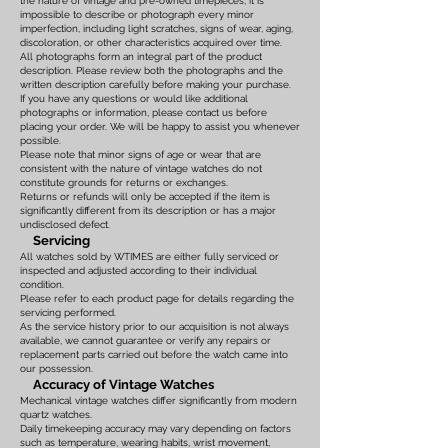
the nature of vintage and pre-owned timepieces, it is
impossible to describe or photograph every minor
imperfection, including light scratches, signs of wear, aging,
discoloration, or other characteristics acquired over time.
All photographs form an integral part of the product
description. Please review both the photographs and the
written description carefully before making your purchase.
If you have any questions or would like additional
photographs or information, please contact us before
placing your order. We will be happy to assist you whenever
possible.
Please note that minor signs of age or wear that are
consistent with the nature of vintage watches do not
constitute grounds for returns or exchanges.
Returns or refunds will only be accepted if the item is
significantly different from its description or has a major
undisclosed defect.
Servicing
All watches sold by WTIMES are either fully serviced or
inspected and adjusted according to their individual
condition.
Please refer to each product page for details regarding the
servicing performed.
As the service history prior to our acquisition is not always
available, we cannot guarantee or verify any repairs or
replacement parts carried out before the watch came into
our possession.
Accuracy of Vintage Watches
Mechanical vintage watches differ significantly from modern
quartz watches.
Daily timekeeping accuracy may vary depending on factors
such as temperature, wearing habits, wrist movement,