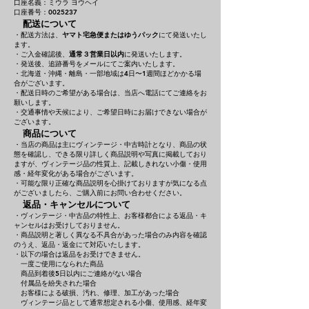
口座名義：ミウラ ヨウヘイ
口座番号：0025237
配送について
・配送方法は、
ヤマト宅急便またはゆうパック
にて発送いたし
ます。
・ご入金確認後、
通常３営業日以内
に発送いたします。
・発送後、追跡番号をメールにてご案内いたします。
・北海道・沖縄・離島・一部地域は4日〜1週間ほどかかる場
合がございます。
・配送日時のご希望がある場合は、当店へ電話にてご連絡をお
願いします。
・交通事情や天候により、ご希望日時にお届けできない場合が
ございます。
商品について
・当店の商品は主にヴィンテージ・中古時計となり、商品の状
態を確認し、できる限り詳しく商品説明や写真に掲載しており
ますが、ヴィンテージ品の性質上、記載しきれない小傷・使用
感・経年変化がある場合がございます。
・可能な限り正確な商品説明を心掛けておりますが気になる点
がございましたら、ご購入前にお問い合わせください。
返品・キャンセルについて
・ヴィンテージ・中古品の特性上、お客様都合による返品・キ
ャンセルはお受けしておりません。
・商品説明と著しく異なる不具合があった場合のみ内容を確認
のうえ、返品・返金にて対応いたします。
・以下の場合は返品をお受けできません。
一度ご使用になられた商品
商品到着後5日以内にご連絡がない場合
付属品を紛失された場合
お客様による破損、汚れ、修理、加工があった場合
ヴィンテージ品として通常想定される小傷、使用感、経年変