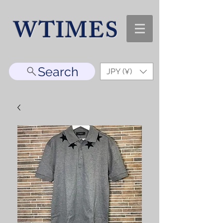
WTIMES
Search
JPY (¥)