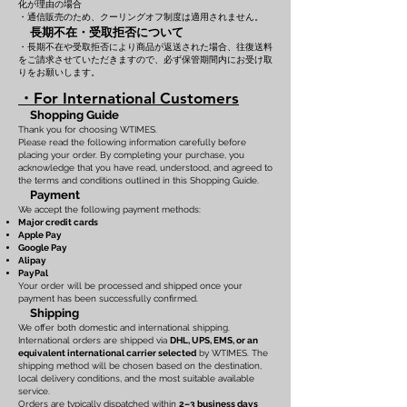
化が理由の場合
・通信販売のため、クーリングオフ制度は適用されません。
長期不在・受取拒否について
・長期不在や受取拒否により商品が返送された場合、往復送料
をご請求させていただきますので、必ず保管期間内にお受け取
りをお願いします。
・For International Customers
Shopping Guide
Thank you for choosing WTIMES.
Please read the following information carefully before
placing your order. By completing your purchase, you
acknowledge that you have read, understood, and agreed to
the terms and conditions outlined in this Shopping Guide.
Payment
We accept the following payment methods:
Major credit cards
Apple Pay
Google Pay
Alipay
PayPal
Your order will be processed and shipped once your
payment has been successfully confirmed.
Shipping
We offer both domestic and international shipping.
International orders are shipped via
DHL, UPS, EMS, or an
equivalent international carrier selected
by WTIMES. The
shipping method will be chosen based on the destination,
local delivery conditions, and the most suitable available
service.
Orders are typically dispatched within
2–3 business days