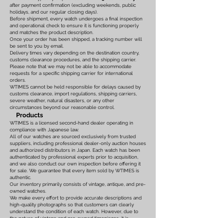
after payment confirmation (excluding weekends, public
holidays, and our regular closing days).
Before shipment, every watch undergoes a final inspection
and operational check to ensure it is functioning properly
and matches the product description.
Once your order has been shipped, a tracking number will
be sent to you by email.
Delivery times vary depending on the destination country,
customs clearance procedures, and the shipping carrier.
Please note that we may not be able to accommodate
requests for a specific shipping carrier for international
orders.
WTIMES cannot be held responsible for delays caused by
customs clearance, import regulations, shipping carriers,
severe weather, natural disasters, or any other
circumstances beyond our reasonable control.
Products
WTIMES is a licensed second-hand dealer operating in
compliance with Japanese law.
All of our watches are sourced exclusively from trusted
suppliers, including professional dealer-only auction houses
and authorized distributors in Japan. Each watch has been
authenticated by professional experts prior to acquisition,
and we also conduct our own inspection before offering it
for sale. We guarantee that every item sold by WTIMES is
authentic.
Our inventory primarily consists of vintage, antique, and pre-
owned watches.
We make every effort to provide accurate descriptions and
high-quality photographs so that customers can clearly
understand the condition of each watch. However, due to