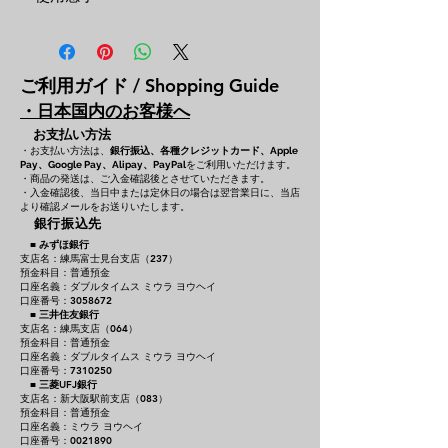
ご利用ガイド / Shopping Guide
・日本国内のお客様へ
お支払い方法
・お支払い方法は、
銀行振込、各種クレジットカード、
Apple
をご利用いただけます。
Pay、Google Pay、Alipay、PayPal
・商品の発送は、ご入金確認後とさせていただきます。
・入金確認後、当日中または定休日の場合は翌営業日に、当店
より確認メールをお送りいたします。
銀行振込先
■
みずほ銀行
支店名：練馬富士見台支店（237）
預金科目：普通預金
口座名義：ダブルタイムス ミウラ ヨウヘイ
口座番号：3058672
■
三井住友銀行
支店名：練馬支店（064）
預金科目：普通預金
口座名義：ダブルタイムス ミウラ ヨウヘイ
口座番号：7310250
■
三菱UFJ銀行
支店名：新大阪駅前支店（083）
預金科目：普通預金
口座名義：ミウラ ヨウヘイ
口座番号：0021890