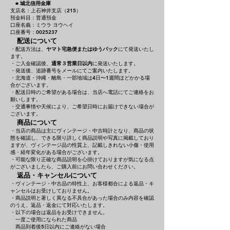
■
城北信用金庫
支店名：上石神井支店（215）
預金科目：普通預金
口座名義：ミウラ ヨウヘイ
口座番号：0025237
配送について
・配送方法は、
ヤマト宅急便またはゆうパック
にて発送いたし
ます。
・ご入金確認後、
通常３営業日以内
に発送いたします。
・発送後、追跡番号をメールにてご案内いたします。
・北海道・沖縄・離島・一部地域は4日〜1週間ほどかかる場
合がございます。
・配送日時のご希望がある場合は、当店へ電話にてご連絡をお
願いします。
・交通事情や天候により、ご希望日時にお届けできない場合が
ございます。
商品について
・当店の商品は主にヴィンテージ・中古時計となり、商品の状
態を確認し、できる限り詳しく商品説明や写真に掲載しており
ますが、ヴィンテージ品の性質上、記載しきれない小傷・使用
感・経年変化がある場合がございます。
・可能な限り正確な商品説明を心掛けておりますが気になる点
がございましたら、ご購入前にお問い合わせください。
返品・キャンセルについて
・ヴィンテージ・中古品の特性上、お客様都合による返品・キ
ャンセルはお受けしておりません。
・商品説明と著しく異なる不具合があった場合のみ内容を確認
のうえ、返品・返金にて対応いたします。
・以下の場合は返品をお受けできません。
一度ご使用になられた商品
商品到着後5日以内にご連絡がない場合