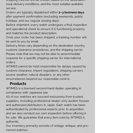
local delivery conditions, and the most suitable available
service.
Orders are typically dispatched within
2–3 business days
after payment confirmation (excluding weekends, public
holidays, and our regular closing days).
Before shipment, every watch undergoes a final inspection
and operational check to ensure it is functioning properly
and matches the product description.
Once your order has been shipped, a tracking number will
be sent to you by email.
Delivery times vary depending on the destination country,
customs clearance procedures, and the shipping carrier.
Please note that we may not be able to accommodate
requests for a specific shipping carrier for international
orders.
WTIMES cannot be held responsible for delays caused by
customs clearance, import regulations, shipping carriers,
severe weather, natural disasters, or any other
circumstances beyond our reasonable control.
Products
WTIMES is a licensed second-hand dealer operating in
compliance with Japanese law.
All of our watches are sourced exclusively from trusted
suppliers, including professional dealer-only auction houses
and authorized distributors in Japan. Each watch has been
authenticated by professional experts prior to acquisition,
and we also conduct our own inspection before offering it
for sale. We guarantee that every item sold by WTIMES is
authentic.
Our inventory primarily consists of vintage, antique, and pre-
owned watches.