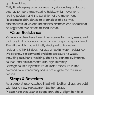
quartz watches.
Daily timekeeping accuracy may vary depending on factors
such as temperature, wearing habits, wrist movement,
resting position, and the condition of the movement.
Reasonable daily deviation is considered a normal
characteristic of vintage mechanical watches and should not
be regarded as a defect or malfunction.
Water Resistance
Vintage watches have been in existence for many years, and
their original water resistance can no longer be guaranteed.
Even if a watch was originally designed to be water-
resistant, WTIMES does not guarantee its water resistance.
We strongly recommend avoiding exposure to water,
including rain, hand washing, showers, bathing, swimming,
saunas, and environments with high humidity.
Damage caused by moisture or water exposure is not
covered by our warranty and is not eligible for return or
refund.
Straps & Bracelets
As a general rule, watches fitted with leather straps are sold
with brand-new replacement leather straps.
Please note that leather straps may show slight bends or
creases caused by display on watch stands in our
showroom. These marks are the result of display only and
should not be interpreted as signs of prior use.
Watches fitted with original leather straps, metal bracelets,
rubber straps, nylon straps, or other original accessories
may not include brand-new replacements. Please review
the photographs and product description carefully. If you
have any concerns regarding the condition, feel free to
contact us before purchasing.