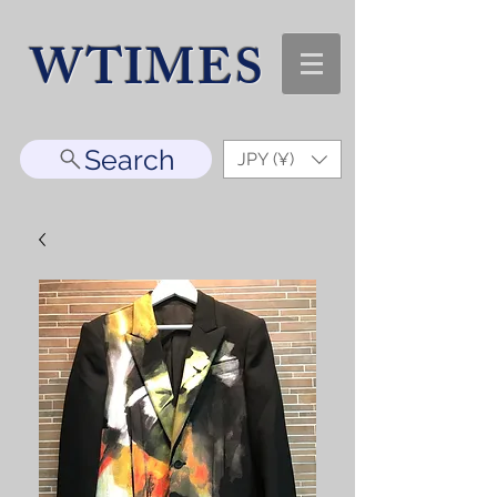
WTIMES
Search
JPY (¥)