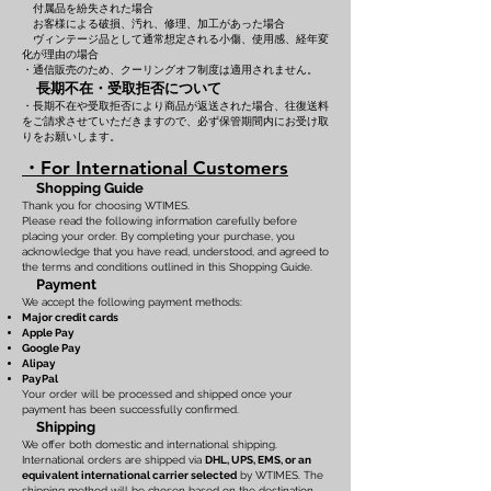
付属品を紛失された場合
お客様による破損、汚れ、修理、加工があった場合
ヴィンテージ品として通常想定される小傷、使用感、経年変
化が理由の場合
・通信販売のため、クーリングオフ制度は適用されません。
長期不在・受取拒否について
・長期不在や受取拒否により商品が返送された場合、往復送料
をご請求させていただきますので、必ず保管期間内にお受け取
りをお願いします。
・For International Customers
Shopping Guide
Thank you for choosing WTIMES.
Please read the following information carefully before
placing your order. By completing your purchase, you
acknowledge that you have read, understood, and agreed to
the terms and conditions outlined in this Shopping Guide.
Payment
We accept the following payment methods:
Major credit cards
Apple Pay
Google Pay
Alipay
PayPal
Your order will be processed and shipped once your
payment has been successfully confirmed.
Shipping
We offer both domestic and international shipping.
International orders are shipped via
DHL, UPS, EMS, or an
equivalent international carrier selected
by WTIMES. The
shipping method will be chosen based on the destination,