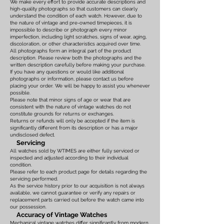
We make every effort to provide accurate descriptions and
high-quality photographs so that customers can clearly
understand the condition of each watch. However, due to
the nature of vintage and pre-owned timepieces, it is
impossible to describe or photograph every minor
imperfection, including light scratches, signs of wear, aging,
discoloration, or other characteristics acquired over time.
All photographs form an integral part of the product
description. Please review both the photographs and the
written description carefully before making your purchase.
If you have any questions or would like additional
photographs or information, please contact us before
placing your order. We will be happy to assist you whenever
possible.
Please note that minor signs of age or wear that are
consistent with the nature of vintage watches do not
constitute grounds for returns or exchanges.
Returns or refunds will only be accepted if the item is
significantly different from its description or has a major
undisclosed defect.
Servicing
All watches sold by WTIMES are either fully serviced or
inspected and adjusted according to their individual
condition.
Please refer to each product page for details regarding the
servicing performed.
As the service history prior to our acquisition is not always
available, we cannot guarantee or verify any repairs or
replacement parts carried out before the watch came into
our possession.
Accuracy of Vintage Watches
Mechanical vintage watches differ significantly from modern