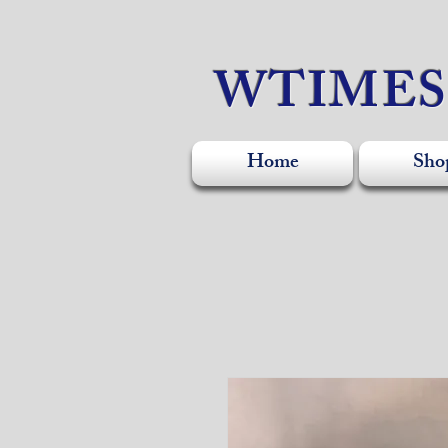
WTIME
Home
Sho