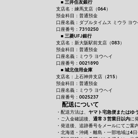
■
三井住友銀行
支店名：練馬支店（064）
預金科目：普通預金
口座名義：ダブルタイムス ミウラ ヨウ
口座番号：7310250
■
三菱UFJ銀行
支店名：新大阪駅前支店（083）
預金科目：普通預金
口座名義：ミウラ ヨウヘイ
口座番号：0021890
■
城北信用金庫
支店名：上石神井支店（215）
預金科目：普通預金
口座名義：ミウラ ヨウヘイ
口座番号：0025237
配送について
・配送方法は、
ヤマト宅急便またはゆ
・ご入金確認後、
通常３営業日以内
に
・発送後、追跡番号をメールにてご案
・北海道・沖縄・離島・一部地域は4日