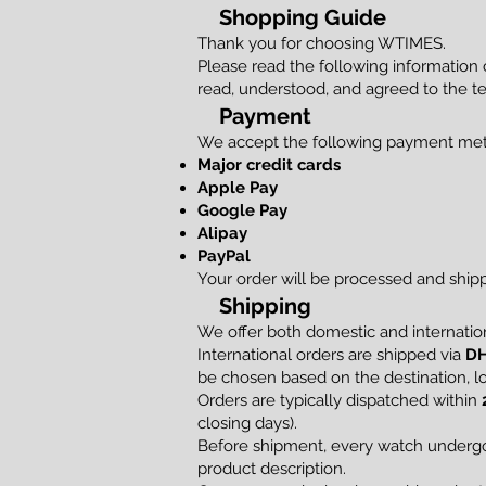
Shopping Guide
Thank you for choosing WTIMES.
Please read the following information
read, understood, and agreed to the te
Payment
We accept the following payment me
Major credit cards
Apple Pay
Google Pay
Alipay
PayPal
Your order will be processed and shi
Shipping
We offer both domestic and internation
International orders are shipped via
DH
be chosen based on the destination, loc
Orders are typically dispatched within
closing days).
Before shipment, every watch undergoe
product description.