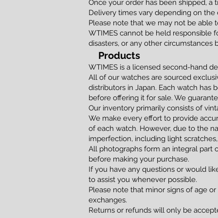
Once your order has been shipped, a t
Delivery times vary depending on the d
Please note that we may not be able to
WTIMES cannot be held responsible for
disasters, or any other circumstances 
Products
WTIMES is a licensed second-hand dea
All of our watches are sourced exclusi
distributors in Japan. Each watch has 
before offering it for sale. We guaran
Our inventory primarily consists of vi
We make every effort to provide accur
of each watch. However, due to the na
imperfection, including light scratches,
All photographs form an integral part 
before making your purchase.
If you have any questions or would lik
to assist you whenever possible.
Please note that minor signs of age or
exchanges.
Returns or refunds will only be accepted