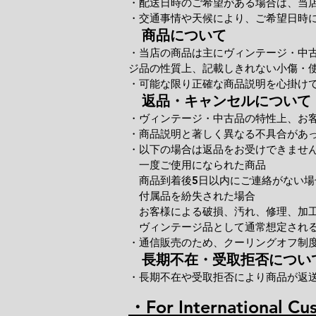
・配送日時のご希望がある場合は、当
・交通事情や天候により、ご希望日時
商品について
・当店の商品は主にヴィンテージ・中
ジ品の性質上、記載しきれない小傷・
・可能な限り正確な商品説明を心掛け
返品・キャンセルについて
・ヴィンテージ・中古品の特性上、お
・商品説明と著しく異なる不具合があ
・以下の場合は返品をお受けできませ
一度ご使用になられた商品
商品到着後5日以内にご連絡がない場
付属品を紛失された場合
お客様による破損、汚れ、修理、加
ヴィンテージ品として通常想定される
・通信販売のため、クーリングオフ制
長期不在・受取拒否につい
・長期不在や受取拒否により商品が返
・For International Cu