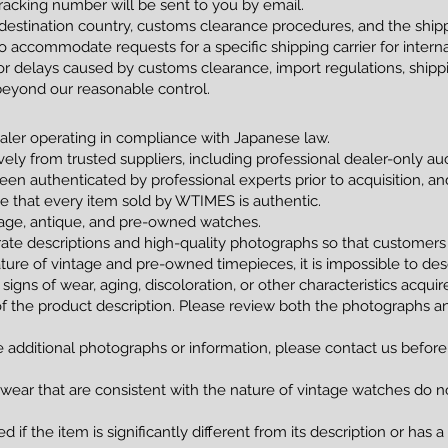
racking number will be sent to you by email.
estination country, customs clearance procedures, and the shippi
 accommodate requests for a specific shipping carrier for interna
 delays caused by customs clearance, import regulations, shippin
beyond our reasonable control.
ler operating in compliance with Japanese law.
vely from trusted suppliers, including professional dealer-only a
been authenticated by professional experts prior to acquisition, 
tee that every item sold by WTIMES is authentic.
ntage, antique, and pre-owned watches.
ate descriptions and high-quality photographs so that customers
ture of vintage and pre-owned timepieces, it is impossible to de
 signs of wear, aging, discoloration, or other characteristics acqui
of the product description. Please review both the photographs an
e additional photographs or information, please contact us before
 wear that are consistent with the nature of vintage watches do no
 if the item is significantly different from its description or has 