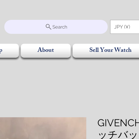
S
JPY (¥)
Search
p
About
Sell Your Watch
GIVEN
ッチバッ