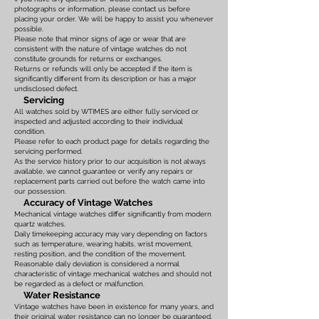
photographs or information, please contact us before
placing your order. We will be happy to assist you whenever
possible.
Please note that minor signs of age or wear that are
consistent with the nature of vintage watches do not
constitute grounds for returns or exchanges.
Returns or refunds will only be accepted if the item is
significantly different from its description or has a major
undisclosed defect.
Servicing
All watches sold by WTIMES are either fully serviced or
inspected and adjusted according to their individual
condition.
Please refer to each product page for details regarding the
servicing performed.
As the service history prior to our acquisition is not always
available, we cannot guarantee or verify any repairs or
replacement parts carried out before the watch came into
our possession.
Accuracy of Vintage Watches
Mechanical vintage watches differ significantly from modern
quartz watches.
Daily timekeeping accuracy may vary depending on factors
such as temperature, wearing habits, wrist movement,
resting position, and the condition of the movement.
Reasonable daily deviation is considered a normal
characteristic of vintage mechanical watches and should not
be regarded as a defect or malfunction.
Water Resistance
Vintage watches have been in existence for many years, and
their original water resistance can no longer be guaranteed.