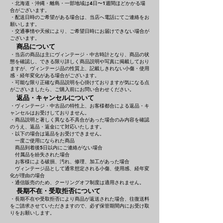
・北海道・沖縄・離島・一部地域は4日〜1週間ほどかかる場
合がございます。
・配送日時のご希望がある場合は、当店へ電話にてご連絡をお
願いします。
・交通事情や天候により、ご希望日時にお届けできない場合が
ございます。
商品について
・当店の商品は主にヴィンテージ・中古時計となり、商品の状
態を確認し、できる限り詳しく商品説明や写真に掲載しており
ますが、ヴィンテージ品の性質上、記載しきれない小傷・使用
感・経年変化がある場合がございます。
・可能な限り正確な商品説明を心掛けておりますが気になる点
がございましたら、ご購入前にお問い合わせください。
返品・キャンセルについて
・ヴィンテージ・中古品の特性上、お客様都合による返品・キ
ャンセルはお受けしておりません。
・商品説明と著しく異なる不具合があった場合のみ内容を確認
のうえ、返品・返金にて対応いたします。
・以下の場合は返品をお受けできません。
一度ご使用になられた商品
商品到着後5日以内にご連絡がない場合
付属品を紛失された場合
お客様による破損、汚れ、修理、加工があった場合
ヴィンテージ品として通常想定される小傷、使用感、経年変
化が理由の場合
・通信販売のため、クーリングオフ制度は適用されません。
長期不在・受取拒否について
・長期不在や受取拒否により商品が返送された場合、往復送料
をご請求させていただきますので、必ず保管期間内にお受け取
りをお願いします。