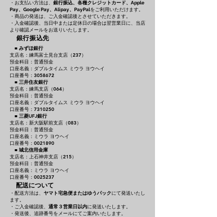
・お支払い方法は、
銀行振込、各種クレジットカード、
Apple
をご利用いただけます。
Pay、Google Pay、Alipay、PayPal
・商品の発送は、ご入金確認後とさせていただきます。
・入金確認後、当日中または定休日の場合は翌営業日に、当店
より確認メールをお送りいたします。
銀行振込先
■
みずほ銀行
支店名：練馬富士見台支店（237）
預金科目：普通預金
口座名義：ダブルタイムス ミウラ ヨウヘイ
口座番号：3058672
■
三井住友銀行
支店名：練馬支店（064）
預金科目：普通預金
口座名義：ダブルタイムス ミウラ ヨウヘイ
口座番号：7310250
■
三菱UFJ銀行
支店名：新大阪駅前支店（083）
預金科目：普通預金
口座名義：ミウラ ヨウヘイ
口座番号：0021890
■
城北信用金庫
支店名：上石神井支店（215）
預金科目：普通預金
口座名義：ミウラ ヨウヘイ
口座番号：0025237
配送について
・配送方法は、
ヤマト宅急便またはゆうパック
にて発送いたし
ます。
・ご入金確認後、
通常３営業日以内
に発送いたします。
・発送後、追跡番号をメールにてご案内いたします。