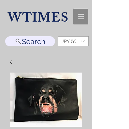
WTIMES
Search
JPY (¥)