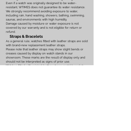
Even if a watch was originally designed to be water-
resistant, WTIMES does not guarantee its water resistance.
We strongly recommend avoiding exposure to water,
including rain, hand washing, showers, bathing, swimming,
saunas, and environments with high humidity.
Damage caused by moisture or water exposure is not
covered by our warranty and is not eligible for return or
refund.
Straps & Bracelets
As a general rule, watches fitted with leather straps are sold
with brand-new replacement leather straps.
Please note that leather straps may show slight bends or
creases caused by display on watch stands in our
showroom. These marks are the result of display only and
should not be interpreted as signs of prior use.
Watches fitted with original leather straps, metal bracelets,
rubber straps, nylon straps, or other original accessories
may not include brand-new replacements. Please review
the photographs and product description carefully. If you
have any concerns regarding the condition, feel free to
contact us before purchasing.
For watches equipped with bracelets, the maximum wrist
size is listed on the product page. Please ensure that the
bracelet size is suitable before placing your order.
We also recommend confirming the case size, lug width,
and all other measurements before purchasing. Returns or
exchanges based on sizing issues or differences in personal
expectations cannot be accepted.
Customs Duties & International Orders
Import duties, customs fees, VAT, GST, brokerage fees, and
any other taxes or charges imposed
by the destination