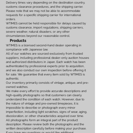
Delivery times vary depending on the destination country,
customs clearance procedures, and the shipping carrier.
Please note that we may not be able to accommodate
requests for a specific shipping carrier for international
orders.
WTIMES cannot be held responsible for delays caused by
customs clearance, import regulations, shipping carriers,
severe weather, natural disasters, or any other
circumstances beyond our reasonable control.
Products
WTIMES is a licensed second-hand dealer operating in
compliance with Japanese law.
All of our watches are sourced exclusively from trusted
suppliers, including professional dealer-only auction houses
and authorized distributors in Japan. Each watch has been
authenticated by professional experts prior to acquisition,
and we also conduct our own inspection before offering it
for sale. We guarantee that every item sold by WTIMES is
authentic.
Our inventory primarily consists of vintage, antique, and pre-
owned watches.
We make every effort to provide accurate descriptions and
high-quality photographs so that customers can clearly
understand the condition of each watch. However, due to
the nature of vintage and pre-owned timepieces, it is
impossible to describe or photograph every minor
imperfection, including light scratches, signs of wear, aging,
discoloration, or other characteristics acquired over time.
All photographs form an integral part of the product
description. Please review both the photographs and the
written description carefully before making your purchase.
If you have any questions or would like additional