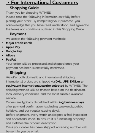
・For International Customers
Shopping Guide
Thank you for choosing WTIMES.
Please read the following information carefully before
placing your order. By completing your purchase, you
acknowledge that you have read, understood, and agreed to
the terms and conditions outlined in this Shopping Guide.
Payment
We accept the following payment methods:
Major credit cards
Apple Pay
Google Pay
Alipay
PayPal
Your order will be processed and shipped once your
payment has been successfully confirmed.
Shipping
We offer both domestic and international shipping.
International orders are shipped via
DHL, UPS, EMS, or an
equivalent international carrier selected
by WTIMES. The
shipping method will be chosen based on the destination,
local delivery conditions, and the most suitable available
service.
Orders are typically dispatched within
2–3 business days
after payment confirmation (excluding weekends, public
holidays, and our regular closing days).
Before shipment, every watch undergoes a final inspection
and operational check to ensure it is functioning properly
and matches the product description.
Once your order has been shipped, a tracking number will
be sent to you by email.