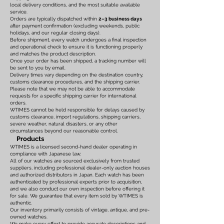
local delivery conditions, and the most suitable available
service.
Orders are typically dispatched within
2–3 business days
after payment confirmation (excluding weekends, public
holidays, and our regular closing days).
Before shipment, every watch undergoes a final inspection
and operational check to ensure it is functioning properly
and matches the product description.
Once your order has been shipped, a tracking number will
be sent to you by email.
Delivery times vary depending on the destination country,
customs clearance procedures, and the shipping carrier.
Please note that we may not be able to accommodate
requests for a specific shipping carrier for international
orders.
WTIMES cannot be held responsible for delays caused by
customs clearance, import regulations, shipping carriers,
severe weather, natural disasters, or any other
circumstances beyond our reasonable control.
Products
WTIMES is a licensed second-hand dealer operating in
compliance with Japanese law.
All of our watches are sourced exclusively from trusted
suppliers, including professional dealer-only auction houses
and authorized distributors in Japan. Each watch has been
authenticated by professional experts prior to acquisition,
and we also conduct our own inspection before offering it
for sale. We guarantee that every item sold by WTIMES is
authentic.
Our inventory primarily consists of vintage, antique, and pre-
owned watches.
We make every effort to provide accurate descriptions and