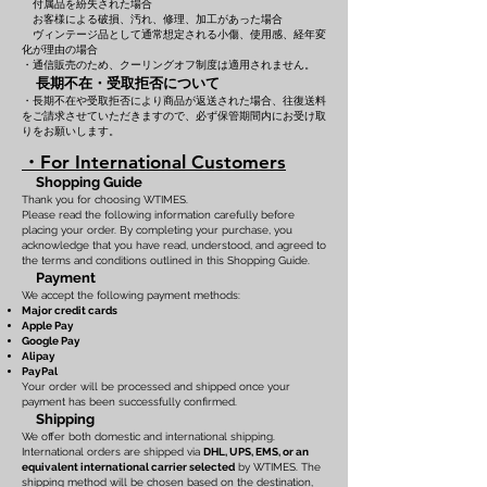
付属品を紛失された場合
お客様による破損、汚れ、修理、加工があった場合
ヴィンテージ品として通常想定される小傷、使用感、経年変
化が理由の場合
・通信販売のため、クーリングオフ制度は適用されません。
長期不在・受取拒否について
・長期不在や受取拒否により商品が返送された場合、往復送料
をご請求させていただきますので、必ず保管期間内にお受け取
りをお願いします。
・For International Customers
Shopping Guide
Thank you for choosing WTIMES.
Please read the following information carefully before
placing your order. By completing your purchase, you
acknowledge that you have read, understood, and agreed to
the terms and conditions outlined in this Shopping Guide.
Payment
We accept the following payment methods:
Major credit cards
Apple Pay
Google Pay
Alipay
PayPal
Your order will be processed and shipped once your
payment has been successfully confirmed.
Shipping
We offer both domestic and international shipping.
International orders are shipped via
DHL, UPS, EMS, or an
equivalent international carrier selected
by WTIMES. The
shipping method will be chosen based on the destination,