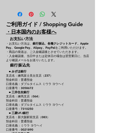
ご利用ガイド / Shopping Guide
・日本国内のお客様へ
お支払い方法
・お支払い方法は、
銀行振込、各種クレジットカード、
Apple
をご利用いただけます。
Pay、Google Pay、Alipay、PayPal
・商品の発送は、ご入金確認後とさせていただきます。
・入金確認後、当日中または定休日の場合は翌営業日に、当店
より確認メールをお送りいたします。
銀行振込先
■
みずほ銀行
支店名：練馬富士見台支店（237）
預金科目：普通預金
口座名義：ダブルタイムス ミウラ ヨウヘイ
口座番号：3058672
■
三井住友銀行
支店名：練馬支店（064）
預金科目：普通預金
口座名義：ダブルタイムス ミウラ ヨウヘイ
口座番号：7310250
■
三菱UFJ銀行
支店名：新大阪駅前支店（083）
預金科目：普通預金
口座名義：ミウラ ヨウヘイ
口座番号：0021890