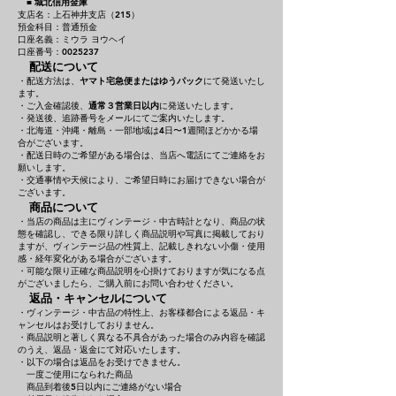
■
城北信用金庫
支店名：上石神井支店（215）
預金科目：普通預金
口座名義：ミウラ ヨウヘイ
口座番号：0025237
配送について
・配送方法は、
ヤマト宅急便またはゆうパック
にて発送いたし
ます。
・ご入金確認後、
通常３営業日以内
に発送いたします。
・発送後、追跡番号をメールにてご案内いたします。
・北海道・沖縄・離島・一部地域は4日〜1週間ほどかかる場
合がございます。
・配送日時のご希望がある場合は、当店へ電話にてご連絡をお
願いします。
・交通事情や天候により、ご希望日時にお届けできない場合が
ございます。
商品について
・当店の商品は主にヴィンテージ・中古時計となり、商品の状
態を確認し、できる限り詳しく商品説明や写真に掲載しており
ますが、ヴィンテージ品の性質上、記載しきれない小傷・使用
感・経年変化がある場合がございます。
・可能な限り正確な商品説明を心掛けておりますが気になる点
がございましたら、ご購入前にお問い合わせください。
返品・キャンセルについて
・ヴィンテージ・中古品の特性上、お客様都合による返品・キ
ャンセルはお受けしておりません。
・商品説明と著しく異なる不具合があった場合のみ内容を確認
のうえ、返品・返金にて対応いたします。
・以下の場合は返品をお受けできません。
一度ご使用になられた商品
商品到着後5日以内にご連絡がない場合