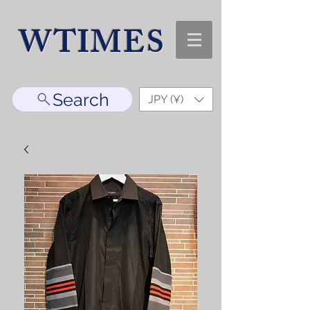
WTIMES
Search
JPY (¥)