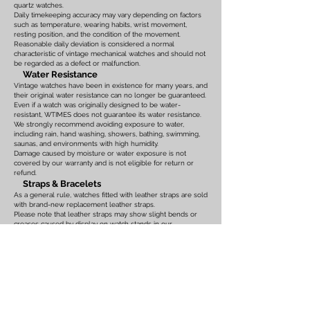
quartz watches.
Daily timekeeping accuracy may vary depending on factors
such as temperature, wearing habits, wrist movement,
resting position, and the condition of the movement.
Reasonable daily deviation is considered a normal
characteristic of vintage mechanical watches and should not
be regarded as a defect or malfunction.
Water Resistance
Vintage watches have been in existence for many years, and
their original water resistance can no longer be guaranteed.
Even if a watch was originally designed to be water-
resistant, WTIMES does not guarantee its water resistance.
We strongly recommend avoiding exposure to water,
including rain, hand washing, showers, bathing, swimming,
saunas, and environments with high humidity.
Damage caused by moisture or water exposure is not
covered by our warranty and is not eligible for return or
refund.
Straps & Bracelets
As a general rule, watches fitted with leather straps are sold
with brand-new replacement leather straps.
Please note that leather straps may show slight bends or
creases caused by display on watch stands in our
showroom. These marks are the result of display only and
should not be interpreted as signs of prior use.
Watches fitted with original leather straps, metal bracelets,
rubber straps, nylon straps, or other original accessories
may not include brand-new replacements. Please review
the photographs and product description carefully. If you
have any concerns regarding the condition, feel free to
contact us before purchasing.