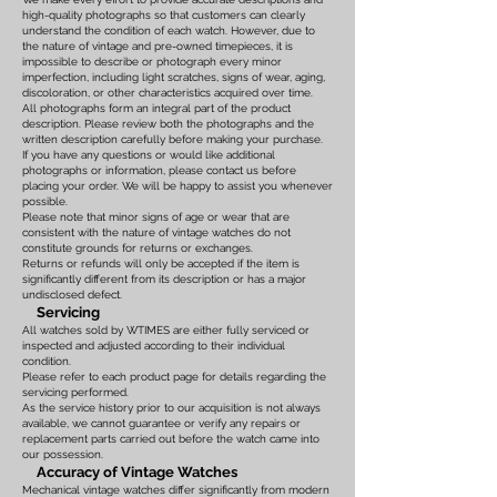
high-quality photographs so that customers can clearly
understand the condition of each watch. However, due to
the nature of vintage and pre-owned timepieces, it is
impossible to describe or photograph every minor
imperfection, including light scratches, signs of wear, aging,
discoloration, or other characteristics acquired over time.
All photographs form an integral part of the product
description. Please review both the photographs and the
written description carefully before making your purchase.
If you have any questions or would like additional
photographs or information, please contact us before
placing your order. We will be happy to assist you whenever
possible.
Please note that minor signs of age or wear that are
consistent with the nature of vintage watches do not
constitute grounds for returns or exchanges.
Returns or refunds will only be accepted if the item is
significantly different from its description or has a major
undisclosed defect.
Servicing
All watches sold by WTIMES are either fully serviced or
inspected and adjusted according to their individual
condition.
Please refer to each product page for details regarding the
servicing performed.
As the service history prior to our acquisition is not always
available, we cannot guarantee or verify any repairs or
replacement parts carried out before the watch came into
our possession.
Accuracy of Vintage Watches
Mechanical vintage watches differ significantly from modern