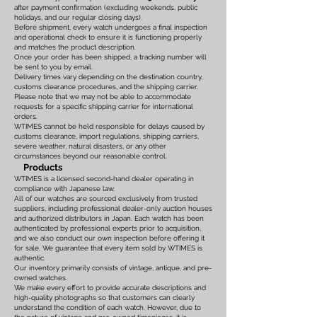
after payment confirmation (excluding weekends, public
holidays, and our regular closing days).
Before shipment, every watch undergoes a final inspection
and operational check to ensure it is functioning properly
and matches the product description.
Once your order has been shipped, a tracking number will
be sent to you by email.
Delivery times vary depending on the destination country,
customs clearance procedures, and the shipping carrier.
Please note that we may not be able to accommodate
requests for a specific shipping carrier for international
orders.
WTIMES cannot be held responsible for delays caused by
customs clearance, import regulations, shipping carriers,
severe weather, natural disasters, or any other
circumstances beyond our reasonable control.
Products
WTIMES is a licensed second-hand dealer operating in
compliance with Japanese law.
All of our watches are sourced exclusively from trusted
suppliers, including professional dealer-only auction houses
and authorized distributors in Japan. Each watch has been
authenticated by professional experts prior to acquisition,
and we also conduct our own inspection before offering it
for sale. We guarantee that every item sold by WTIMES is
authentic.
Our inventory primarily consists of vintage, antique, and pre-
owned watches.
We make every effort to provide accurate descriptions and
high-quality photographs so that customers can clearly
understand the condition of each watch. However, due to