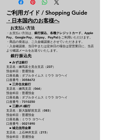
ご利用ガイド / Shopping Guide
・日本国内のお客様へ
お支払い方法
・お支払い方法は、
銀行振込、各種クレジットカード、
Apple
をご利用いただけます。
Pay、Google Pay、Alipay、PayPal
・商品の発送は、ご入金確認後とさせていただきます。
・入金確認後、当日中または定休日の場合は翌営業日に、当店
より確認メールをお送りいたします。
銀行振込先
■
みずほ銀行
支店名：練馬富士見台支店（237）
預金科目：普通預金
口座名義：ダブルタイムス ミウラ ヨウヘイ
口座番号：3058672
■
三井住友銀行
支店名：練馬支店（064）
預金科目：普通預金
口座名義：ダブルタイムス ミウラ ヨウヘイ
口座番号：7310250
■
三菱UFJ銀行
支店名：新大阪駅前支店（083）
預金科目：普通預金
口座名義：ミウラ ヨウヘイ
口座番号：0021890
■
城北信用金庫
支店名：上石神井支店（215）
預金科目：普通預金