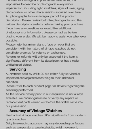
the nature of vintage and pre-owned timepieces, it is
impossible to describe or photograph every minor
imperfection, including light scratches, signs of wear, aging,
discoloration, or other characteristics acquired over time.
All photographs form an integral part of the product
description. Please review both the photographs and the
written description carefully before making your purchase.
If you have any questions or would like additional
photographs or information, please contact us before
placing your order. We will be happy to assist you whenever
possible.
Please note that minor signs of age or wear that are
consistent with the nature of vintage watches do not
constitute grounds for returns or exchanges.
Returns or refunds will only be accepted if the item is
significantly different from its description or has a major
undisclosed defect.
Servicing
All watches sold by WTIMES are either fully serviced or
inspected and adjusted according to their individual
condition.
Please refer to each product page for details regarding the
servicing performed.
As the service history prior to our acquisition is not always
available, we cannot guarantee or verify any repairs or
replacement parts carried out before the watch came into
our possession.
Accuracy of Vintage Watches
Mechanical vintage watches differ significantly from modern
quartz watches.
Daily timekeeping accuracy may vary depending on factors
such as temperature, wearing habits, wrist movement,