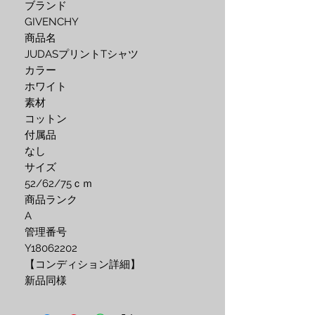
ブランド
GIVENCHY
商品名
JUDASプリントTシャツ
カラー
ホワイト
素材
コットン
付属品
なし
サイズ
52/62/75ｃｍ
商品ランク
A
管理番号
Y18062202
【コンディション詳細】
新品同様