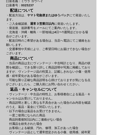
口座名義：ミウラ ヨウヘイ
口座番号：0025237
配送について
・配送方法は、
ヤマト宅急便またはゆうパック
にて発送いたし
ます。
・ご入金確認後、
通常３営業日以内
に発送いたします。
・発送後、追跡番号をメールにてご案内いたします。
・北海道・沖縄・離島・一部地域は4日〜1週間ほどかかる場
合がございます。
・配送日時のご希望がある場合は、当店へ電話にてご連絡をお
願いします。
・交通事情や天候により、ご希望日時にお届けできない場合が
ございます。
商品について
・当店の商品は主にヴィンテージ・中古時計となり、商品の状
態を確認し、できる限り詳しく商品説明や写真に掲載しており
ますが、ヴィンテージ品の性質上、記載しきれない小傷・使用
感・経年変化がある場合がございます。
・可能な限り正確な商品説明を心掛けておりますが気になる点
がございましたら、ご購入前にお問い合わせください。
返品・キャンセルについて
・ヴィンテージ・中古品の特性上、お客様都合による返品・キ
ャンセルはお受けしておりません。
・商品説明と著しく異なる不具合があった場合のみ内容を確認
のうえ、返品・返金にて対応いたします。
・以下の場合は返品をお受けできません。
一度ご使用になられた商品
商品到着後5日以内にご連絡がない場合
付属品を紛失された場合
お客様による破損、汚れ、修理、加工があった場合
ヴィンテージ品として通常想定される小傷、使用感、経年変