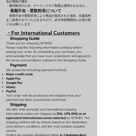
化が理由の場合
・通信販売のため、クーリングオフ制度は適用されません。
長期不在・受取拒否について
・長期不在や受取拒否により商品が返送された場合、往復送料
をご請求させていただきますので、必ず保管期間内にお受け取
りをお願いします。
・For International Customers
Shopping Guide
Thank you for choosing WTIMES.
Please read the following information carefully before
placing your order. By completing your purchase, you
acknowledge that you have read, understood, and agreed to
the terms and conditions outlined in this Shopping Guide.
Payment
We accept the following payment methods:
Major credit cards
Apple Pay
Google Pay
Alipay
PayPal
Your order will be processed and shipped once your
payment has been successfully confirmed.
Shipping
We offer both domestic and international shipping.
International orders are shipped via
DHL, UPS, EMS, or an
equivalent international carrier selected
by WTIMES. The
shipping method will be chosen based on the destination,
local delivery conditions, and the most suitable available
service.
Orders are typically dispatched within
2–3 business days