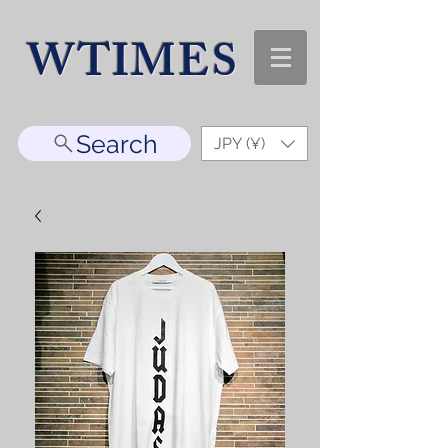
WTIMES
Search
JPY (¥)