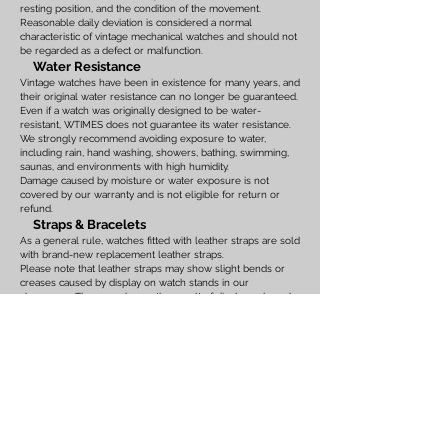
resting position, and the condition of the movement.
Reasonable daily deviation is considered a normal
characteristic of vintage mechanical watches and should not
be regarded as a defect or malfunction.
Water Resistance
Vintage watches have been in existence for many years, and
their original water resistance can no longer be guaranteed.
Even if a watch was originally designed to be water-
resistant, WTIMES does not guarantee its water resistance.
We strongly recommend avoiding exposure to water,
including rain, hand washing, showers, bathing, swimming,
saunas, and environments with high humidity.
Damage caused by moisture or water exposure is not
covered by our warranty and is not eligible for return or
refund.
Straps & Bracelets
As a general rule, watches fitted with leather straps are sold
with brand-new replacement leather straps.
Please note that leather straps may show slight bends or
creases caused by display on watch stands in our
showroom. These marks are the result of display only and
should not be interpreted as signs of prior use.
Watches fitted with original leather straps, metal bracelets,
rubber straps, nylon straps, or other original accessories
may not include brand-new replacements. Please review
the photographs and product description carefully. If you
have any concerns regarding the condition, feel free to
contact us before purchasing.
For watches equipped with bracelets, the maximum wrist
size is listed on the product page. Please ensure that the
bracelet size is suitable before placing your order.