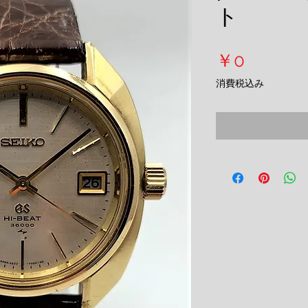
ト
価
￥0
格
消費税込み