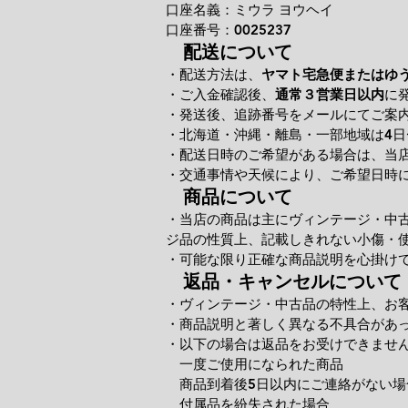
口座名義：ミウラ ヨウヘイ
口座番号：0025237
配送について
・配送方法は、
ヤマト宅急便またはゆ
・ご入金確認後、
通常３営業日以内
に
・発送後、追跡番号をメールにてご案
・北海道・沖縄・離島・一部地域は4日
・配送日時のご希望がある場合は、当
・交通事情や天候により、ご希望日時
商品について
・当店の商品は主にヴィンテージ・中
ジ品の性質上、記載しきれない小傷・
・可能な限り正確な商品説明を心掛け
返品・キャンセルについて
・ヴィンテージ・中古品の特性上、お
・商品説明と著しく異なる不具合があ
・以下の場合は返品をお受けできませ
一度ご使用になられた商品
商品到着後5日以内にご連絡がない場
付属品を紛失された場合