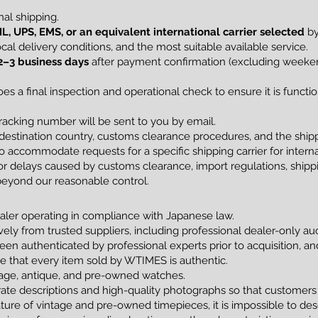
al shipping.
L, UPS, EMS, or an equivalent international carrier selected
by
al delivery conditions, and the most suitable available service.
2–3 business days
after payment confirmation (excluding weekend
s a final inspection and operational check to ensure it is funct
racking number will be sent to you by email.
estination country, customs clearance procedures, and the shippi
 accommodate requests for a specific shipping carrier for interna
 delays caused by customs clearance, import regulations, shippin
beyond our reasonable control.
ler operating in compliance with Japanese law.
vely from trusted suppliers, including professional dealer-only a
been authenticated by professional experts prior to acquisition, 
tee that every item sold by WTIMES is authentic.
ntage, antique, and pre-owned watches.
ate descriptions and high-quality photographs so that customers
ture of vintage and pre-owned timepieces, it is impossible to de