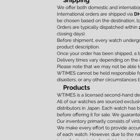
Shipping
We offer both domestic and internation
International orders are shipped via
DH
be chosen based on the destination, loc
Orders are typically dispatched within
closing days).
Before shipment, every watch undergoe
product description.
Once your order has been shipped, a t
Delivery times vary depending on the d
Please note that we may not be able to
WTIMES cannot be held responsible for
disasters, or any other circumstances 
Products
WTIMES is a licensed second-hand dea
All of our watches are sourced exclusi
distributors in Japan. Each watch has 
before offering it for sale. We guaran
Our inventory primarily consists of vi
We make every effort to provide accur
of each watch. However, due to the na