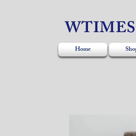
WTIME
Home
Sho