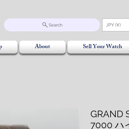
S
JPY (¥)
Search
p
About
Sell Your Watch
GRAND S
7000 