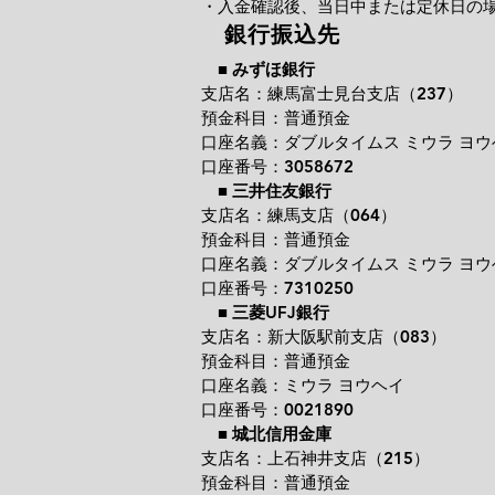
・入金確認後、当日中または定休日の
銀行振込先
■
みずほ銀行
支店名：練馬富士見台支店（237）
預金科目：普通預金
口座名義：ダブルタイムス ミウラ ヨウ
口座番号：3058672
■
三井住友銀行
支店名：練馬支店（064）
預金科目：普通預金
口座名義：ダブルタイムス ミウラ ヨウ
口座番号：7310250
■
三菱UFJ銀行
支店名：新大阪駅前支店（083）
預金科目：普通預金
口座名義：ミウラ ヨウヘイ
口座番号：0021890
■
城北信用金庫
支店名：上石神井支店（215）
預金科目：普通預金