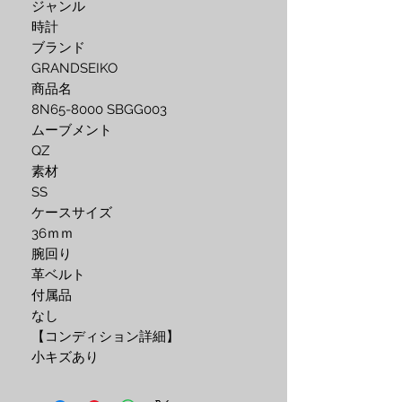
ジャンル
時計
ブランド
GRANDSEIKO
商品名
8N65-8000 SBGG003
ムーブメント
QZ
素材
SS
ケースサイズ
36ｍｍ
腕回り
革ベルト
付属品
なし
【コンディション詳細】
小キズあり