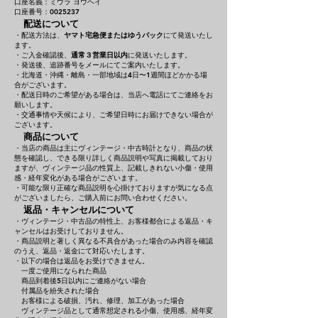
口座名義：ミウラ ヨウヘイ
口座番号：0025237
配送について
・配送方法は、
ヤマト宅急便またはゆうパック
にて発送いたし
ます。
・ご入金確認後、
通常３営業日以内
に発送いたします。
・発送後、追跡番号をメールにてご案内いたします。
・北海道・沖縄・離島・一部地域は4日〜1週間ほどかかる場
合がございます。
・配送日時のご希望がある場合は、当店へ電話にてご連絡をお
願いします。
・交通事情や天候により、ご希望日時にお届けできない場合が
ございます。
商品について
・当店の商品は主にヴィンテージ・中古時計となり、商品の状
態を確認し、できる限り詳しく商品説明や写真に掲載しており
ますが、ヴィンテージ品の性質上、記載しきれない小傷・使用
感・経年変化がある場合がございます。
・可能な限り正確な商品説明を心掛けておりますが気になる点
がございましたら、ご購入前にお問い合わせください。
返品・キャンセルについて
・ヴィンテージ・中古品の特性上、お客様都合による返品・キ
ャンセルはお受けしておりません。
・商品説明と著しく異なる不具合があった場合のみ内容を確認
のうえ、返品・返金にて対応いたします。
・以下の場合は返品をお受けできません。
一度ご使用になられた商品
商品到着後5日以内にご連絡がない場合
付属品を紛失された場合
お客様による破損、汚れ、修理、加工があった場合
ヴィンテージ品として通常想定される小傷、使用感、経年変