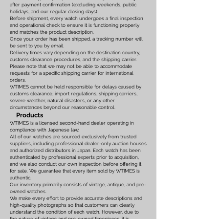
after payment confirmation (excluding weekends, public
holidays, and our regular closing days).
Before shipment, every watch undergoes a final inspection
and operational check to ensure it is functioning properly
and matches the product description.
Once your order has been shipped, a tracking number will
be sent to you by email.
Delivery times vary depending on the destination country,
customs clearance procedures, and the shipping carrier.
Please note that we may not be able to accommodate
requests for a specific shipping carrier for international
orders.
WTIMES cannot be held responsible for delays caused by
customs clearance, import regulations, shipping carriers,
severe weather, natural disasters, or any other
circumstances beyond our reasonable control.
Products
WTIMES is a licensed second-hand dealer operating in
compliance with Japanese law.
All of our watches are sourced exclusively from trusted
suppliers, including professional dealer-only auction houses
and authorized distributors in Japan. Each watch has been
authenticated by professional experts prior to acquisition,
and we also conduct our own inspection before offering it
for sale. We guarantee that every item sold by WTIMES is
authentic.
Our inventory primarily consists of vintage, antique, and pre-
owned watches.
We make every effort to provide accurate descriptions and
high-quality photographs so that customers can clearly
understand the condition of each watch. However, due to
the nature of vintage and pre-owned timepieces, it is