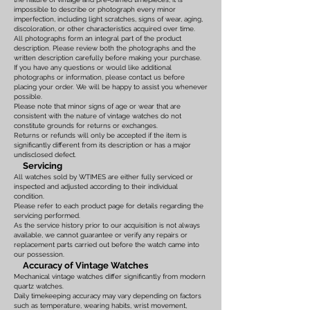
impossible to describe or photograph every minor
imperfection, including light scratches, signs of wear, aging,
discoloration, or other characteristics acquired over time.
All photographs form an integral part of the product
description. Please review both the photographs and the
written description carefully before making your purchase.
If you have any questions or would like additional
photographs or information, please contact us before
placing your order. We will be happy to assist you whenever
possible.
Please note that minor signs of age or wear that are
consistent with the nature of vintage watches do not
constitute grounds for returns or exchanges.
Returns or refunds will only be accepted if the item is
significantly different from its description or has a major
undisclosed defect.
Servicing
All watches sold by WTIMES are either fully serviced or
inspected and adjusted according to their individual
condition.
Please refer to each product page for details regarding the
servicing performed.
As the service history prior to our acquisition is not always
available, we cannot guarantee or verify any repairs or
replacement parts carried out before the watch came into
our possession.
Accuracy of Vintage Watches
Mechanical vintage watches differ significantly from modern
quartz watches.
Daily timekeeping accuracy may vary depending on factors
such as temperature, wearing habits, wrist movement,