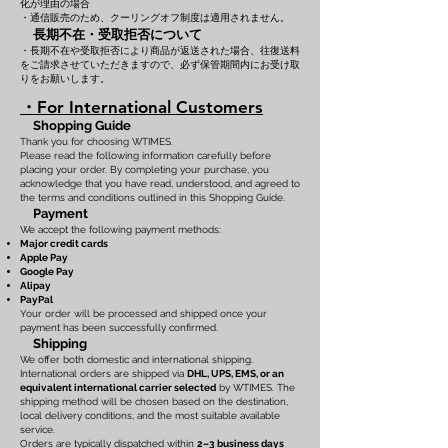
化が理由の場合
・通信販売のため、クーリングオフ制度は適用されません。
長期不在・受取拒否について
・長期不在や受取拒否により商品が返送された場合、往復送料
をご請求させていただきますので、必ず保管期間内にお受け取
りをお願いします。
・For International Customers
Shopping Guide
Thank you for choosing WTIMES.
Please read the following information carefully before
placing your order. By completing your purchase, you
acknowledge that you have read, understood, and agreed to
the terms and conditions outlined in this Shopping Guide.
Payment
We accept the following payment methods:
Major credit cards
Apple Pay
Google Pay
Alipay
PayPal
Your order will be processed and shipped once your
payment has been successfully confirmed.
Shipping
We offer both domestic and international shipping.
International orders are shipped via
DHL, UPS, EMS, or an
equivalent international carrier selected
by WTIMES. The
shipping method will be chosen based on the destination,
local delivery conditions, and the most suitable available
service.
Orders are typically dispatched within
2–3 business days