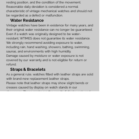
resting position, and the condition of the movement.
Reasonable daily deviation is considered a normal
characteristic of vintage mechanical watches and should not
be regarded as a defect or malfunction.
Water Resistance
Vintage watches have been in existence for many years, and
their original water resistance can no longer be guaranteed.
Even if a watch was originally designed to be water-
resistant, WTIMES does not guarantee its water resistance.
We strongly recommend avoiding exposure to water,
including rain, hand washing, showers, bathing, swimming,
saunas, and environments with high humidity.
Damage caused by moisture or water exposure is not
covered by our warranty and is not eligible for return or
refund.
Straps & Bracelets
As a general rule, watches fitted with leather straps are sold
with brand-new replacement leather straps.
Please note that leather straps may show slight bends or
creases caused by display on watch stands in our
showroom. These marks are the result of display only and
should not be interpreted as signs of prior use.
Watches fitted with original leather straps, metal bracelets,
rubber straps, nylon straps, or other original accessories
may not include brand-new replacements. Please review
the photographs and product description carefully. If you
have any concerns regarding the condition, feel free to
contact us before purchasing.
For watches equipped with bracelets, the maximum wrist
size is listed on the product page. Please ensure that the
bracelet size is suitable before placing your order.