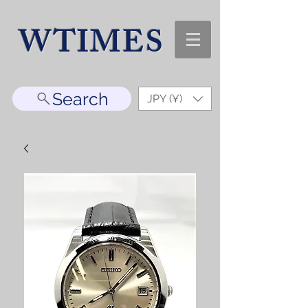
WTIMES
Search
JPY (¥)