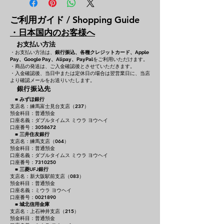
ご利用ガイド / Shopping Guide
・日本国内のお客様へ
お支払い方法
・お支払い方法は、
銀行振込、各種クレジットカード、
Apple
をご利用いただけます。
Pay、Google Pay、Alipay、PayPal
・商品の発送は、ご入金確認後とさせていただきます。
・入金確認後、当日中または定休日の場合は翌営業日に、当店
より確認メールをお送りいたします。
銀行振込先
■
みずほ銀行
支店名：練馬富士見台支店（237）
預金科目：普通預金
口座名義：ダブルタイムス ミウラ ヨウヘイ
口座番号：3058672
■
三井住友銀行
支店名：練馬支店（064）
預金科目：普通預金
口座名義：ダブルタイムス ミウラ ヨウヘイ
口座番号：7310250
■
三菱UFJ銀行
支店名：新大阪駅前支店（083）
預金科目：普通預金
口座名義：ミウラ ヨウヘイ
口座番号：0021890
■
城北信用金庫
支店名：上石神井支店（215）
預金科目：普通預金