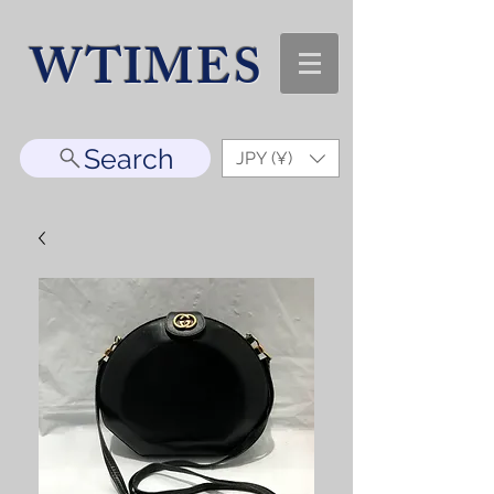
WTIMES
Search
JPY (¥)