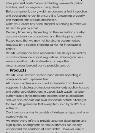
after payment confirmation (excluding weekends, public
holidays, and our regular closing days).
Before shipment, every watch undergoes a final inspection
and operational check to ensure it is functioning properly
and matches the product description.
Once your order has been shipped, a tracking number will
be sent to you by email.
Delivery times vary depending on the destination country,
customs clearance procedures, and the shipping carrier.
Please note that we may not be able to accommodate
requests for a specific shipping carrier for international
orders.
WTIMES cannot be held responsible for delays caused by
customs clearance, import regulations, shipping carriers,
severe weather, natural disasters, or any other
circumstances beyond our reasonable control.
Products
WTIMES is a licensed second-hand dealer operating in
compliance with Japanese law.
All of our watches are sourced exclusively from trusted
suppliers, including professional dealer-only auction houses
and authorized distributors in Japan. Each watch has been
authenticated by professional experts prior to acquisition,
and we also conduct our own inspection before offering it
for sale. We guarantee that every item sold by WTIMES is
authentic.
Our inventory primarily consists of vintage, antique, and pre-
owned watches.
We make every effort to provide accurate descriptions and
high-quality photographs so that customers can clearly
understand the condition of each watch. However, due to