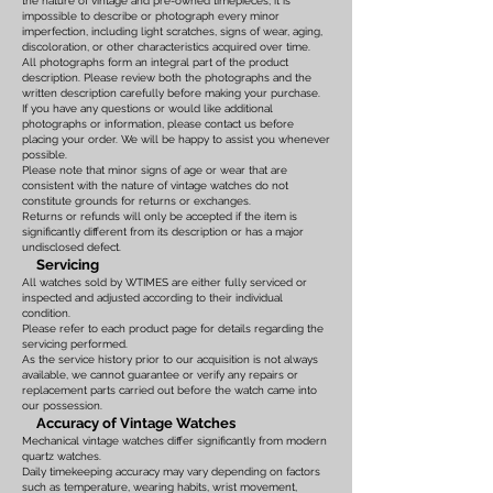
the nature of vintage and pre-owned timepieces, it is
impossible to describe or photograph every minor
imperfection, including light scratches, signs of wear, aging,
discoloration, or other characteristics acquired over time.
All photographs form an integral part of the product
description. Please review both the photographs and the
written description carefully before making your purchase.
If you have any questions or would like additional
photographs or information, please contact us before
placing your order. We will be happy to assist you whenever
possible.
Please note that minor signs of age or wear that are
consistent with the nature of vintage watches do not
constitute grounds for returns or exchanges.
Returns or refunds will only be accepted if the item is
significantly different from its description or has a major
undisclosed defect.
Servicing
All watches sold by WTIMES are either fully serviced or
inspected and adjusted according to their individual
condition.
Please refer to each product page for details regarding the
servicing performed.
As the service history prior to our acquisition is not always
available, we cannot guarantee or verify any repairs or
replacement parts carried out before the watch came into
our possession.
Accuracy of Vintage Watches
Mechanical vintage watches differ significantly from modern
quartz watches.
Daily timekeeping accuracy may vary depending on factors
such as temperature, wearing habits, wrist movement,