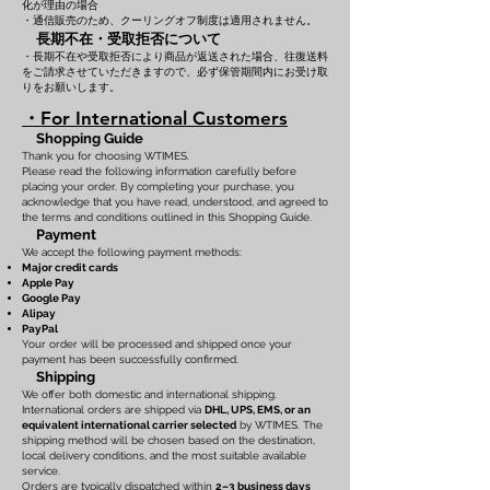
化が理由の場合
・通信販売のため、クーリングオフ制度は適用されません。
長期不在・受取拒否について
・長期不在や受取拒否により商品が返送された場合、往復送料
をご請求させていただきますので、必ず保管期間内にお受け取
りをお願いします。
・For International Customers
Shopping Guide
Thank you for choosing WTIMES.
Please read the following information carefully before
placing your order. By completing your purchase, you
acknowledge that you have read, understood, and agreed to
the terms and conditions outlined in this Shopping Guide.
Payment
We accept the following payment methods:
Major credit cards
Apple Pay
Google Pay
Alipay
PayPal
Your order will be processed and shipped once your
payment has been successfully confirmed.
Shipping
We offer both domestic and international shipping.
International orders are shipped via
DHL, UPS, EMS, or an
equivalent international carrier selected
by WTIMES. The
shipping method will be chosen based on the destination,
local delivery conditions, and the most suitable available
service.
Orders are typically dispatched within
2–3 business days