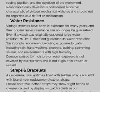
resting position, and the condition of the movement.
Reasonable daily deviation is considered a normal
characteristic of vintage mechanical watches and should not
be regarded as a defect or malfunction.
Water Resistance
Vintage watches have been in existence for many years, and
their original water resistance can no longer be guaranteed.
Even if a watch was originally designed to be water-
resistant, WTIMES does not guarantee its water resistance.
We strongly recommend avoiding exposure to water,
including rain, hand washing, showers, bathing, swimming,
saunas, and environments with high humidity.
Damage caused by moisture or water exposure is not
covered by our warranty and is not eligible for return or
refund.
Straps & Bracelets
As a general rule, watches fitted with leather straps are sold
with brand-new replacement leather straps.
Please note that leather straps may show slight bends or
creases caused by display on watch stands in our
showroom. These marks are the result of display only and
should not be interpreted as signs of prior use.
Watches fitted with original leather straps, metal bracelets,
rubber straps, nylon straps, or other original accessories
may not include brand-new replacements. Please review
the photographs and product description carefully. If you
have any concerns regarding the condition, feel free to
contact us before purchasing.
For watches equipped with bracelets, the maximum wrist
size is listed on the product page. Please ensure that the
bracelet size is suitable before placing your order.