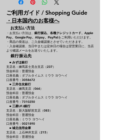
ご利用ガイド / Shopping Guide
・日本国内のお客様へ
お支払い方法
・お支払い方法は、
銀行振込、各種クレジットカード、
Apple
をご利用いただけます。
Pay、Google Pay、Alipay、PayPal
・商品の発送は、ご入金確認後とさせていただきます。
・入金確認後、当日中または定休日の場合は翌営業日に、当店
より確認メールをお送りいたします。
銀行振込先
■
みずほ銀行
支店名：練馬富士見台支店（237）
預金科目：普通預金
口座名義：ダブルタイムス ミウラ ヨウヘイ
口座番号：3058672
■
三井住友銀行
支店名：練馬支店（064）
預金科目：普通預金
口座名義：ダブルタイムス ミウラ ヨウヘイ
口座番号：7310250
■
三菱UFJ銀行
支店名：新大阪駅前支店（083）
預金科目：普通預金
口座名義：ミウラ ヨウヘイ
口座番号：0021890
■
城北信用金庫
支店名：上石神井支店（215）
預金科目：普通預金