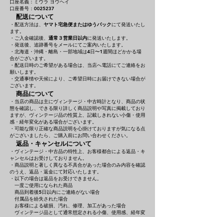
口座名義：ミウラ ヨウヘイ
口座番号：0025237
配送について
・配送方法は、
ヤマト宅急便またはゆうパック
にて発送いたし
ます。
・ご入金確認後、
通常３営業日以内
に発送いたします。
・発送後、追跡番号をメールにてご案内いたします。
・北海道・沖縄・離島・一部地域は4日〜1週間ほどかかる場
合がございます。
・配送日時のご希望がある場合は、当店へ電話にてご連絡をお
願いします。
・交通事情や天候により、ご希望日時にお届けできない場合が
ございます。
商品について
・当店の商品は主にヴィンテージ・中古時計となり、商品の状
態を確認し、できる限り詳しく商品説明や写真に掲載しており
ますが、ヴィンテージ品の性質上、記載しきれない小傷・使用
感・経年変化がある場合がございます。
・可能な限り正確な商品説明を心掛けておりますが気になる点
がございましたら、ご購入前にお問い合わせください。
返品・キャンセルについて
・ヴィンテージ・中古品の特性上、お客様都合による返品・キ
ャンセルはお受けしておりません。
・商品説明と著しく異なる不具合があった場合のみ内容を確認
のうえ、返品・返金にて対応いたします。
・以下の場合は返品をお受けできません。
一度ご使用になられた商品
商品到着後5日以内にご連絡がない場合
付属品を紛失された場合
お客様による破損、汚れ、修理、加工があった場合
ヴィンテージ品として通常想定される小傷、使用感、経年変