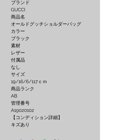
ブランド
GUCCI
商品名
オールドグッチショルダーバッグ
カラー
ブラック
素材
レザー
付属品
なし
サイズ
19/16/6/117ｃｍ
商品ランク
AB
管理番号
A19020102
【コンディション詳細】
キズあり