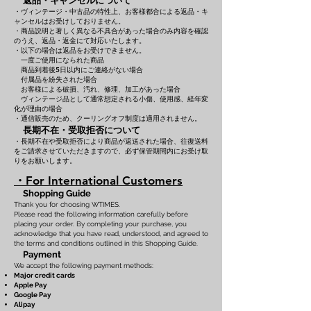
返品・キャンセルについて
・ヴィンテージ・中古品の特性上、お客様都合による返品・キ
ャンセルはお受けしておりません。
・商品説明と著しく異なる不具合があった場合のみ内容を確認
のうえ、返品・返金にて対応いたします。
・以下の場合は返品をお受けできません。
一度ご使用になられた商品
商品到着後5日以内にご連絡がない場合
付属品を紛失された場合
お客様による破損、汚れ、修理、加工があった場合
ヴィンテージ品として通常想定される小傷、使用感、経年変
化が理由の場合
・通信販売のため、クーリングオフ制度は適用されません。
長期不在・受取拒否について
・長期不在や受取拒否により商品が返送された場合、往復送料
をご請求させていただきますので、必ず保管期間内にお受け取
りをお願いします。
・For International Customers
Shopping Guide
Thank you for choosing WTIMES.
Please read the following information carefully before
placing your order. By completing your purchase, you
acknowledge that you have read, understood, and agreed to
the terms and conditions outlined in this Shopping Guide.
Payment
We accept the following payment methods:
Major credit cards
Apple Pay
Google Pay
Alipay