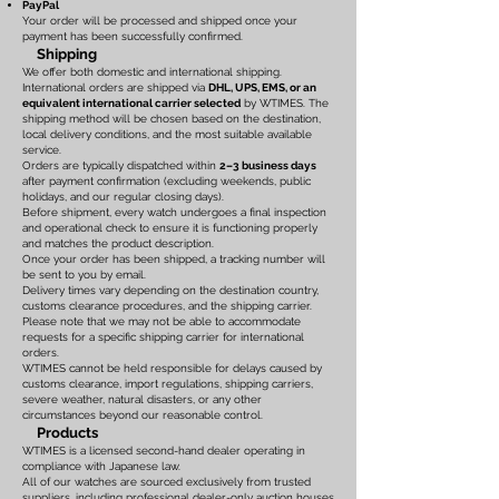
PayPal
Your order will be processed and shipped once your
payment has been successfully confirmed.
Shipping
We offer both domestic and international shipping.
International orders are shipped via
DHL, UPS, EMS, or an
equivalent international carrier selected
by WTIMES. The
shipping method will be chosen based on the destination,
local delivery conditions, and the most suitable available
service.
Orders are typically dispatched within
2–3 business days
after payment confirmation (excluding weekends, public
holidays, and our regular closing days).
Before shipment, every watch undergoes a final inspection
and operational check to ensure it is functioning properly
and matches the product description.
Once your order has been shipped, a tracking number will
be sent to you by email.
Delivery times vary depending on the destination country,
customs clearance procedures, and the shipping carrier.
Please note that we may not be able to accommodate
requests for a specific shipping carrier for international
orders.
WTIMES cannot be held responsible for delays caused by
customs clearance, import regulations, shipping carriers,
severe weather, natural disasters, or any other
circumstances beyond our reasonable control.
Products
WTIMES is a licensed second-hand dealer operating in
compliance with Japanese law.
All of our watches are sourced exclusively from trusted
suppliers, including professional dealer-only auction houses