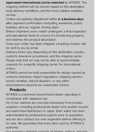
equivalent international carrier selected
by WTIMES. The
shipping method will be chosen based on the destination,
local delivery conditions, and the most suitable available
service.
Orders are typically dispatched within
2–3 business days
after payment confirmation (excluding weekends, public
holidays, and our regular closing days).
Before shipment, every watch undergoes a final inspection
and operational check to ensure it is functioning properly
and matches the product description.
Once your order has been shipped, a tracking number will
be sent to you by email.
Delivery times vary depending on the destination country,
customs clearance procedures, and the shipping carrier.
Please note that we may not be able to accommodate
requests for a specific shipping carrier for international
orders.
WTIMES cannot be held responsible for delays caused by
customs clearance, import regulations, shipping carriers,
severe weather, natural disasters, or any other
circumstances beyond our reasonable control.
Products
WTIMES is a licensed second-hand dealer operating in
compliance with Japanese law.
All of our watches are sourced exclusively from trusted
suppliers, including professional dealer-only auction houses
and authorized distributors in Japan. Each watch has been
authenticated by professional experts prior to acquisition,
and we also conduct our own inspection before offering it
for sale. We guarantee that every item sold by WTIMES is
authentic.
Our inventory primarily consists of vintage, antique, and pre-