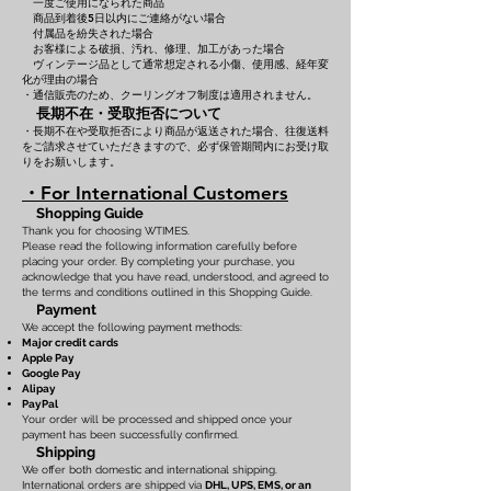
一度ご使用になられた商品
商品到着後5日以内にご連絡がない場合
付属品を紛失された場合
お客様による破損、汚れ、修理、加工があった場合
ヴィンテージ品として通常想定される小傷、使用感、経年変
化が理由の場合
・通信販売のため、クーリングオフ制度は適用されません。
長期不在・受取拒否について
・長期不在や受取拒否により商品が返送された場合、往復送料
をご請求させていただきますので、必ず保管期間内にお受け取
りをお願いします。
・For International Customers
Shopping Guide
Thank you for choosing WTIMES.
Please read the following information carefully before
placing your order. By completing your purchase, you
acknowledge that you have read, understood, and agreed to
the terms and conditions outlined in this Shopping Guide.
Payment
We accept the following payment methods:
Major credit cards
Apple Pay
Google Pay
Alipay
PayPal
Your order will be processed and shipped once your
payment has been successfully confirmed.
Shipping
We offer both domestic and international shipping.
International orders are shipped via
DHL, UPS, EMS, or an