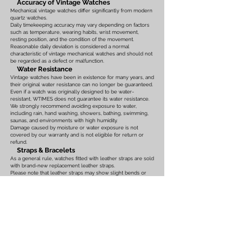
Accuracy of Vintage Watches
Mechanical vintage watches differ significantly from modern
quartz watches.
Daily timekeeping accuracy may vary depending on factors
such as temperature, wearing habits, wrist movement,
resting position, and the condition of the movement.
Reasonable daily deviation is considered a normal
characteristic of vintage mechanical watches and should not
be regarded as a defect or malfunction.
Water Resistance
Vintage watches have been in existence for many years, and
their original water resistance can no longer be guaranteed.
Even if a watch was originally designed to be water-
resistant, WTIMES does not guarantee its water resistance.
We strongly recommend avoiding exposure to water,
including rain, hand washing, showers, bathing, swimming,
saunas, and environments with high humidity.
Damage caused by moisture or water exposure is not
covered by our warranty and is not eligible for return or
refund.
Straps & Bracelets
As a general rule, watches fitted with leather straps are sold
with brand-new replacement leather straps.
Please note that leather straps may show slight bends or
creases caused by display on watch stands in our
showroom. These marks are the result of display only and
should not be interpreted as signs of prior use.
Watches fitted with original leather straps, metal bracelets,
rubber straps, nylon straps, or other original accessories
may not include brand-new replacements. Please review
the photographs and product description carefully. If you