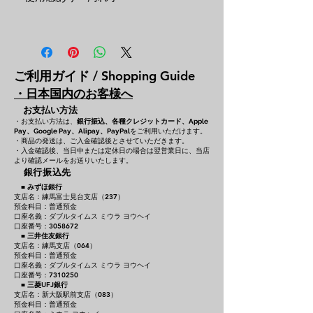
ご利用ガイド / Shopping Guide
・日本国内のお客様へ
お支払い方法
・お支払い方法は、
銀行振込、各種クレジットカード、
Apple
をご利用いただけます。
Pay、Google Pay、Alipay、PayPal
・商品の発送は、ご入金確認後とさせていただきます。
・入金確認後、当日中または定休日の場合は翌営業日に、当店
より確認メールをお送りいたします。
銀行振込先
■
みずほ銀行
支店名：練馬富士見台支店（237）
預金科目：普通預金
口座名義：ダブルタイムス ミウラ ヨウヘイ
口座番号：3058672
■
三井住友銀行
支店名：練馬支店（064）
預金科目：普通預金
口座名義：ダブルタイムス ミウラ ヨウヘイ
口座番号：7310250
■
三菱UFJ銀行
支店名：新大阪駅前支店（083）
預金科目：普通預金