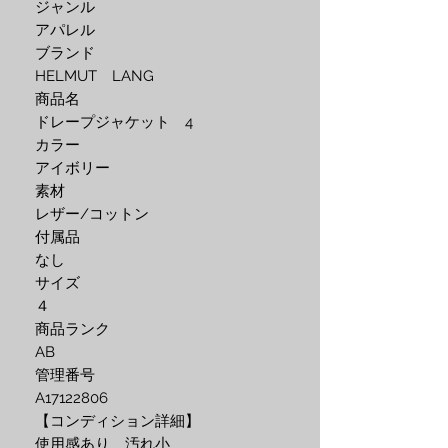
ジャンル
アパレル
ブランド
HELMUT LANG
商品名
ドレープジャケット 4
カラー
アイボリー
素材
レザー/コットン
付属品
なし
サイズ
４
商品ランク
AB
管理番号
A17122806
【コンディション詳細】
使用感あり 汚れ小