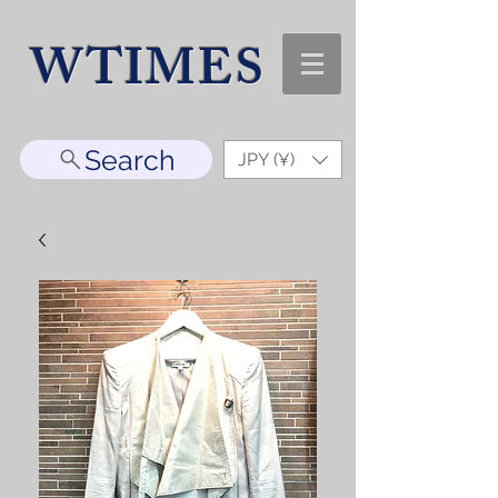
WTIMES
Search
JPY (¥)