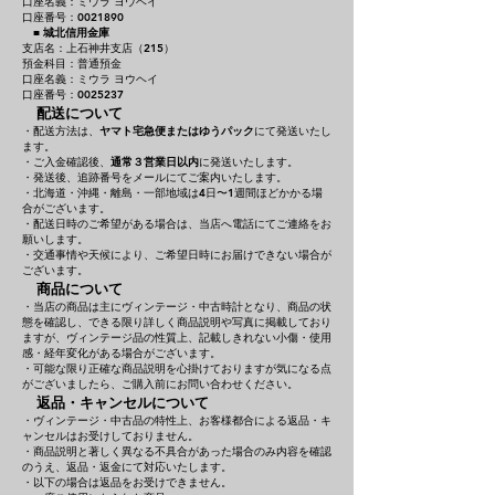
口座名義：ミウラ ヨウヘイ
口座番号：0021890
■
城北信用金庫
支店名：上石神井支店（215）
預金科目：普通預金
口座名義：ミウラ ヨウヘイ
口座番号：0025237
配送について
・配送方法は、
ヤマト宅急便またはゆうパック
にて発送いたし
ます。
・ご入金確認後、
通常３営業日以内
に発送いたします。
・発送後、追跡番号をメールにてご案内いたします。
・北海道・沖縄・離島・一部地域は4日〜1週間ほどかかる場
合がございます。
・配送日時のご希望がある場合は、当店へ電話にてご連絡をお
願いします。
・交通事情や天候により、ご希望日時にお届けできない場合が
ございます。
商品について
・当店の商品は主にヴィンテージ・中古時計となり、商品の状
態を確認し、できる限り詳しく商品説明や写真に掲載しており
ますが、ヴィンテージ品の性質上、記載しきれない小傷・使用
感・経年変化がある場合がございます。
・可能な限り正確な商品説明を心掛けておりますが気になる点
がございましたら、ご購入前にお問い合わせください。
返品・キャンセルについて
・ヴィンテージ・中古品の特性上、お客様都合による返品・キ
ャンセルはお受けしておりません。
・商品説明と著しく異なる不具合があった場合のみ内容を確認
のうえ、返品・返金にて対応いたします。
・以下の場合は返品をお受けできません。