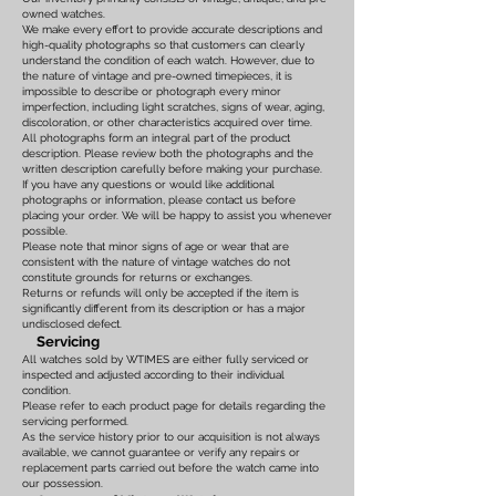
owned watches.
We make every effort to provide accurate descriptions and
high-quality photographs so that customers can clearly
understand the condition of each watch. However, due to
the nature of vintage and pre-owned timepieces, it is
impossible to describe or photograph every minor
imperfection, including light scratches, signs of wear, aging,
discoloration, or other characteristics acquired over time.
All photographs form an integral part of the product
description. Please review both the photographs and the
written description carefully before making your purchase.
If you have any questions or would like additional
photographs or information, please contact us before
placing your order. We will be happy to assist you whenever
possible.
Please note that minor signs of age or wear that are
consistent with the nature of vintage watches do not
constitute grounds for returns or exchanges.
Returns or refunds will only be accepted if the item is
significantly different from its description or has a major
undisclosed defect.
Servicing
All watches sold by WTIMES are either fully serviced or
inspected and adjusted according to their individual
condition.
Please refer to each product page for details regarding the
servicing performed.
As the service history prior to our acquisition is not always
available, we cannot guarantee or verify any repairs or
replacement parts carried out before the watch came into
our possession.