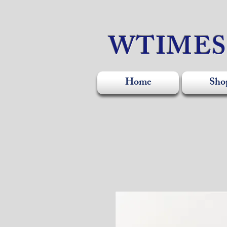
WTIME
Home
Sho