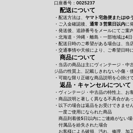
口座番号：0025237
配送について
・配送方法は、
ヤマト宅急便またはゆ
・ご入金確認後、
通常３営業日以内
に
・発送後、追跡番号をメールにてご案
・北海道・沖縄・離島・一部地域は4日
・配送日時のご希望がある場合は、当
・交通事情や天候により、ご希望日時
商品について
・当店の商品は主にヴィンテージ・中
ジ品の性質上、記載しきれない小傷・
・可能な限り正確な商品説明を心掛け
返品・キャンセルについて
・ヴィンテージ・中古品の特性上、お
・商品説明と著しく異なる不具合があ
・以下の場合は返品をお受けできませ
一度ご使用になられた商品
商品到着後5日以内にご連絡がない場
付属品を紛失された場合
お客様による破損、汚れ、修理、加