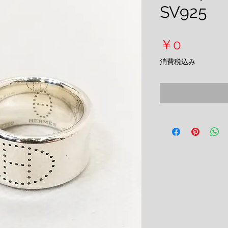
SV925
価
￥0
格
消費税込み