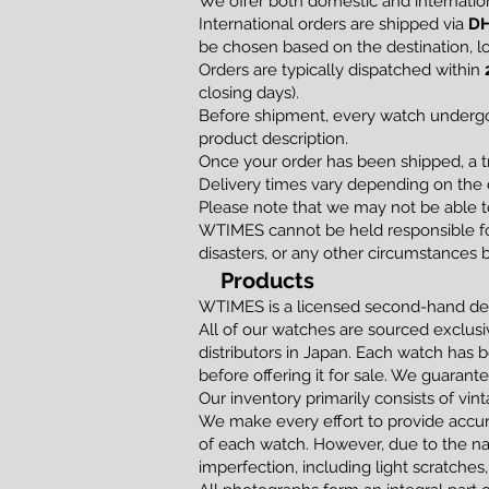
We offer both domestic and internation
International orders are shipped via
DH
be chosen based on the destination, loc
Orders are typically dispatched within
closing days).
Before shipment, every watch undergoe
product description.
Once your order has been shipped, a t
Delivery times vary depending on the d
Please note that we may not be able to
WTIMES cannot be held responsible for
disasters, or any other circumstances 
Products
WTIMES is a licensed second-hand dea
All of our watches are sourced exclusi
distributors in Japan. Each watch has 
before offering it for sale. We guaran
Our inventory primarily consists of vi
We make every effort to provide accur
of each watch. However, due to the na
imperfection, including light scratches,