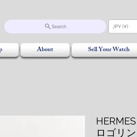
S
JPY (¥)
Search
p
About
Sell Your Watch
HERME
ロゴリング