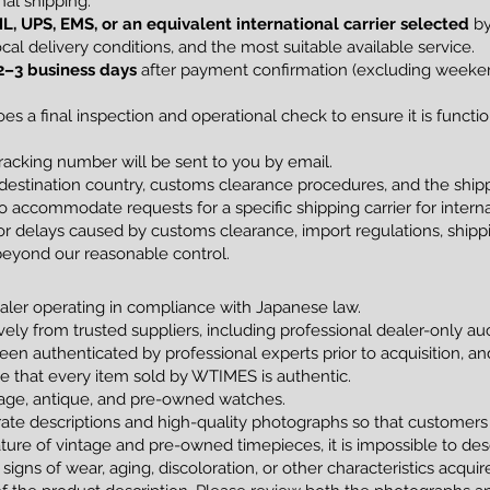
al shipping.
L, UPS, EMS, or an equivalent international carrier selected
by
al delivery conditions, and the most suitable available service.
2–3 business days
after payment confirmation (excluding weekend
s a final inspection and operational check to ensure it is funct
racking number will be sent to you by email.
estination country, customs clearance procedures, and the shippi
 accommodate requests for a specific shipping carrier for interna
 delays caused by customs clearance, import regulations, shippin
beyond our reasonable control.
ler operating in compliance with Japanese law.
vely from trusted suppliers, including professional dealer-only a
been authenticated by professional experts prior to acquisition, 
tee that every item sold by WTIMES is authentic.
ntage, antique, and pre-owned watches.
ate descriptions and high-quality photographs so that customers
ture of vintage and pre-owned timepieces, it is impossible to de
 signs of wear, aging, discoloration, or other characteristics acqui