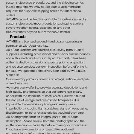
customs clearance procedures, and the shipping carrier.
Please note that we may not be able to accommodate
requests for a specific shipping carrier for international
orders.
WTIMES cannot be held responsible for delays caused by
customs clearance, import regulations, shipping carriers,
severe weather, natural disasters, or any other
circumstances beyond our reasonable control.
Products
WTIMES is a licensed second-hand dealer operating in
compliance with Japanese law.
All of our watches are sourced exclusively from trusted
suppliers, including professional dealer-only auction houses
and authorized distributors in Japan. Each watch has been
authenticated by professional experts prior to acquisition,
and we also conduct our own inspection before offering it
for sale. We guarantee that every item sold by WTIMES is
authentic.
Our inventory primarily consists of vintage, antique, and pre-
owned watches.
We make every effort to provide accurate descriptions and
high-quality photographs so that customers can clearly
understand the condition of each watch. However, due to
the nature of vintage and pre-owned timepieces, it is
impossible to describe or photograph every minor
imperfection, including light scratches, signs of wear, aging,
discoloration, or other characteristics acquired over time.
All photographs form an integral part of the product
description. Please review both the photographs and the
written description carefully before making your purchase.
If you have any questions or would like additional
photographs or information, please contact us before