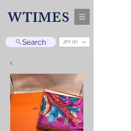
WTIMES
Search
JPY (¥)