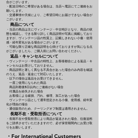
合がございます。
・配送日時のご希望がある場合は、当店へ電話にてご連絡をお
願いします。
・交通事情や天候により、ご希望日時にお届けできない場合が
ございます。
商品について
・当店の商品は主にヴィンテージ・中古時計となり、商品の状
態を確認し、できる限り詳しく商品説明や写真に掲載しており
ますが、ヴィンテージ品の性質上、記載しきれない小傷・使用
感・経年変化がある場合がございます。
・可能な限り正確な商品説明を心掛けておりますが気になる点
がございましたら、ご購入前にお問い合わせください。
返品・キャンセルについて
・ヴィンテージ・中古品の特性上、お客様都合による返品・キ
ャンセルはお受けしておりません。
・商品説明と著しく異なる不具合があった場合のみ内容を確認
のうえ、返品・返金にて対応いたします。
・以下の場合は返品をお受けできません。
一度ご使用になられた商品
商品到着後5日以内にご連絡がない場合
付属品を紛失された場合
お客様による破損、汚れ、修理、加工があった場合
ヴィンテージ品として通常想定される小傷、使用感、経年変
化が理由の場合
・通信販売のため、クーリングオフ制度は適用されません。
長期不在・受取拒否について
・長期不在や受取拒否により商品が返送された場合、往復送料
をご請求させていただきますので、必ず保管期間内にお受け取
りをお願いします。
・For International Customers