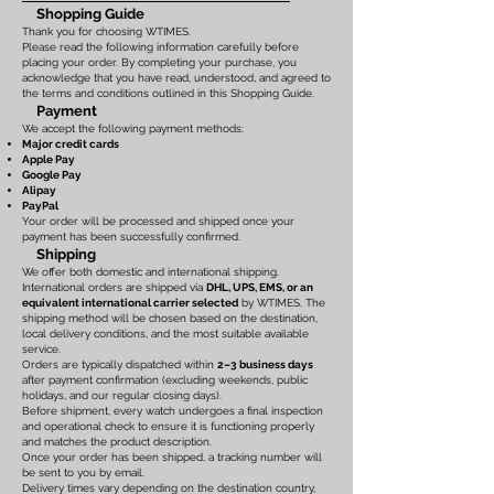
Shopping Guide
Thank you for choosing WTIMES.
Please read the following information carefully before
placing your order. By completing your purchase, you
acknowledge that you have read, understood, and agreed to
the terms and conditions outlined in this Shopping Guide.
Payment
We accept the following payment methods:
Major credit cards
Apple Pay
Google Pay
Alipay
PayPal
Your order will be processed and shipped once your
payment has been successfully confirmed.
Shipping
We offer both domestic and international shipping.
International orders are shipped via
DHL, UPS, EMS, or an
equivalent international carrier selected
by WTIMES. The
shipping method will be chosen based on the destination,
local delivery conditions, and the most suitable available
service.
Orders are typically dispatched within
2–3 business days
after payment confirmation (excluding weekends, public
holidays, and our regular closing days).
Before shipment, every watch undergoes a final inspection
and operational check to ensure it is functioning properly
and matches the product description.
Once your order has been shipped, a tracking number will
be sent to you by email.
Delivery times vary depending on the destination country,