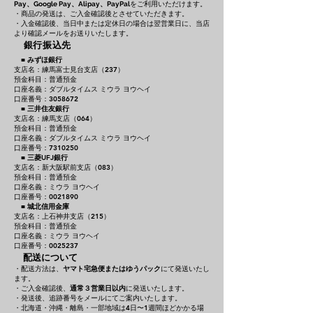
をご利用いただけます。
Pay、Google Pay、Alipay、PayPal
・商品の発送は、ご入金確認後とさせていただきます。
・入金確認後、当日中または定休日の場合は翌営業日に、当店
より確認メールをお送りいたします。
銀行振込先
■
みずほ銀行
支店名：練馬富士見台支店（237）
預金科目：普通預金
口座名義：ダブルタイムス ミウラ ヨウヘイ
口座番号：3058672
■
三井住友銀行
支店名：練馬支店（064）
預金科目：普通預金
口座名義：ダブルタイムス ミウラ ヨウヘイ
口座番号：7310250
■
三菱UFJ銀行
支店名：新大阪駅前支店（083）
預金科目：普通預金
口座名義：ミウラ ヨウヘイ
口座番号：0021890
■
城北信用金庫
支店名：上石神井支店（215）
預金科目：普通預金
口座名義：ミウラ ヨウヘイ
口座番号：0025237
配送について
・配送方法は、
ヤマト宅急便またはゆうパック
にて発送いたし
ます。
・ご入金確認後、
通常３営業日以内
に発送いたします。
・発送後、追跡番号をメールにてご案内いたします。
・北海道・沖縄・離島・一部地域は4日〜1週間ほどかかる場