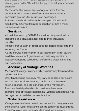
placing your order. We will be happy to assist you whenever
possible.
Please note that minor signs of age or wear that are
consistent with the nature of vintage watches do not
constitute grounds for returns or exchanges.
Returns or refunds will only be accepted if the item is
significantly different from its description or has a major
undisclosed defect.
Servicing
All watches sold by WTIMES are either fully serviced or
inspected and adjusted according to their individual
condition.
Please refer to each product page for details regarding the
servicing performed.
As the service history prior to our acquisition is not always
available, we cannot guarantee or verify any repairs or
replacement parts carried out before the watch came into
our possession.
Accuracy of Vintage Watches
Mechanical vintage watches differ significantly from modern
quartz watches.
Daily timekeeping accuracy may vary depending on factors
such as temperature, wearing habits, wrist movement,
resting position, and the condition of the movement.
Reasonable daily deviation is considered a normal
characteristic of vintage mechanical watches and should not
be regarded as a defect or malfunction.
Water Resistance
Vintage watches have been in existence for many years, and
their original water resistance can no longer be guaranteed.
Even if a watch was originally designed to be water-