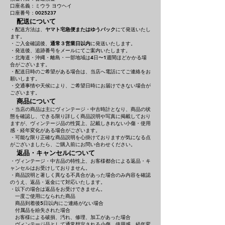
口座名義：ミウラ ヨウヘイ
口座番号：0025237
配送について
・配送方法は、
ヤマト宅急便またはゆうパック
にて発送いたし
ます。
・ご入金確認後、
通常３営業日以内
に発送いたします。
・発送後、追跡番号をメールにてご案内いたします。
・北海道・沖縄・離島・一部地域は4日〜1週間ほどかかる場
合がございます。
・配送日時のご希望がある場合は、当店へ電話にてご連絡をお
願いします。
・交通事情や天候により、ご希望日時にお届けできない場合が
ございます。
商品について
・当店の商品は主にヴィンテージ・中古時計となり、商品の状
態を確認し、できる限り詳しく商品説明や写真に掲載しており
ますが、ヴィンテージ品の性質上、記載しきれない小傷・使用
感・経年変化がある場合がございます。
・可能な限り正確な商品説明を心掛けておりますが気になる点
がございましたら、ご購入前にお問い合わせください。
返品・キャンセルについて
・ヴィンテージ・中古品の特性上、お客様都合による返品・キ
ャンセルはお受けしておりません。
・商品説明と著しく異なる不具合があった場合のみ内容を確認
のうえ、返品・返金にて対応いたします。
・以下の場合は返品をお受けできません。
一度ご使用になられた商品
商品到着後5日以内にご連絡がない場合
付属品を紛失された場合
お客様による破損、汚れ、修理、加工があった場合
ヴィンテージ品として通常想定される小傷、使用感、経年変