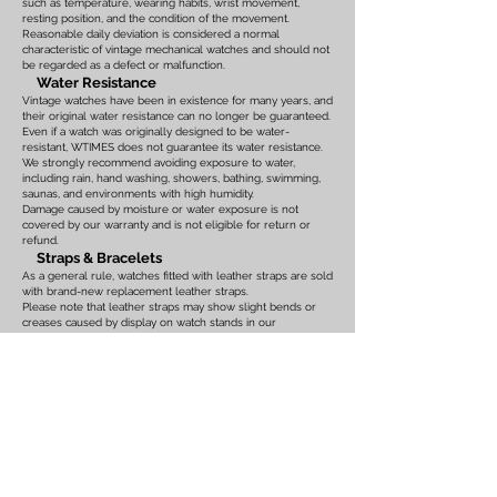
such as temperature, wearing habits, wrist movement,
resting position, and the condition of the movement.
Reasonable daily deviation is considered a normal
characteristic of vintage mechanical watches and should not
be regarded as a defect or malfunction.
Water Resistance
Vintage watches have been in existence for many years, and
their original water resistance can no longer be guaranteed.
Even if a watch was originally designed to be water-
resistant, WTIMES does not guarantee its water resistance.
We strongly recommend avoiding exposure to water,
including rain, hand washing, showers, bathing, swimming,
saunas, and environments with high humidity.
Damage caused by moisture or water exposure is not
covered by our warranty and is not eligible for return or
refund.
Straps & Bracelets
As a general rule, watches fitted with leather straps are sold
with brand-new replacement leather straps.
Please note that leather straps may show slight bends or
creases caused by display on watch stands in our
showroom. These marks are the result of display only and
should not be interpreted as signs of prior use.
Watches fitted with original leather straps, metal bracelets,
rubber straps, nylon straps, or other original accessories
may not include brand-new replacements. Please review
the photographs and product description carefully. If you
have any concerns regarding the condition, feel free to
contact us before purchasing.
For watches equipped with bracelets, the maximum wrist
size is listed on the product page. Please ensure that the
bracelet size is suitable before placing your order.