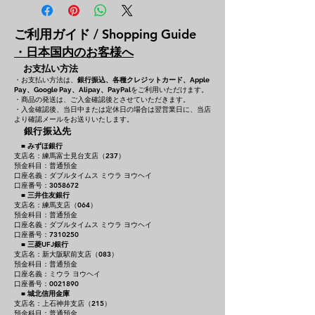
ご利用ガイド / Shopping Guide
・日本国内のお客様へ
お支払い方法
・お支払い方法は、
銀行振込、各種クレジットカード、
Apple
をご利用いただけます。
Pay、Google Pay、Alipay、PayPal
・商品の発送は、ご入金確認後とさせていただきます。
・入金確認後、当日中または定休日の場合は翌営業日に、当店
より確認メールをお送りいたします。
銀行振込先
■
みずほ銀行
支店名：練馬富士見台支店（237）
預金科目：普通預金
口座名義：ダブルタイムス ミウラ ヨウヘイ
口座番号：3058672
■
三井住友銀行
支店名：練馬支店（064）
預金科目：普通預金
口座名義：ダブルタイムス ミウラ ヨウヘイ
口座番号：7310250
■
三菱UFJ銀行
支店名：新大阪駅前支店（083）
預金科目：普通預金
口座名義：ミウラ ヨウヘイ
口座番号：0021890
■
城北信用金庫
支店名：上石神井支店（215）
預金科目：普通預金