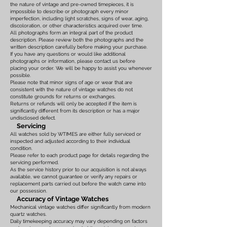
the nature of vintage and pre-owned timepieces, it is
impossible to describe or photograph every minor
imperfection, including light scratches, signs of wear, aging,
discoloration, or other characteristics acquired over time.
All photographs form an integral part of the product
description. Please review both the photographs and the
written description carefully before making your purchase.
If you have any questions or would like additional
photographs or information, please contact us before
placing your order. We will be happy to assist you whenever
possible.
Please note that minor signs of age or wear that are
consistent with the nature of vintage watches do not
constitute grounds for returns or exchanges.
Returns or refunds will only be accepted if the item is
significantly different from its description or has a major
undisclosed defect.
Servicing
All watches sold by WTIMES are either fully serviced or
inspected and adjusted according to their individual
condition.
Please refer to each product page for details regarding the
servicing performed.
As the service history prior to our acquisition is not always
available, we cannot guarantee or verify any repairs or
replacement parts carried out before the watch came into
our possession.
Accuracy of Vintage Watches
Mechanical vintage watches differ significantly from modern
quartz watches.
Daily timekeeping accuracy may vary depending on factors