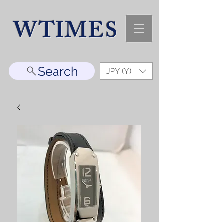
WTIMES
Search
JPY (¥)