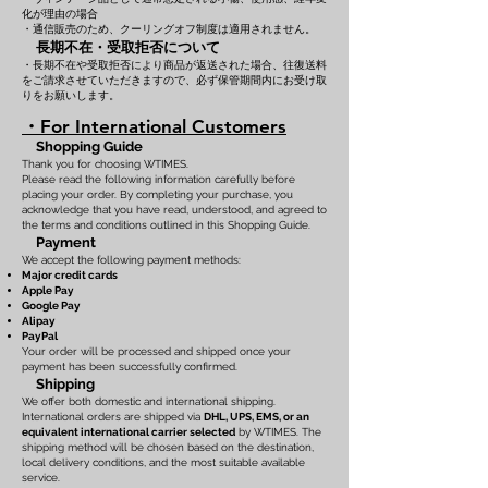
化が理由の場合
・通信販売のため、クーリングオフ制度は適用されません。
長期不在・受取拒否について
・長期不在や受取拒否により商品が返送された場合、往復送料
をご請求させていただきますので、必ず保管期間内にお受け取
りをお願いします。
・For International Customers
Shopping Guide
Thank you for choosing WTIMES.
Please read the following information carefully before
placing your order. By completing your purchase, you
acknowledge that you have read, understood, and agreed to
the terms and conditions outlined in this Shopping Guide.
Payment
We accept the following payment methods:
Major credit cards
Apple Pay
Google Pay
Alipay
PayPal
Your order will be processed and shipped once your
payment has been successfully confirmed.
Shipping
We offer both domestic and international shipping.
International orders are shipped via
DHL, UPS, EMS, or an
equivalent international carrier selected
by WTIMES. The
shipping method will be chosen based on the destination,
local delivery conditions, and the most suitable available
service.