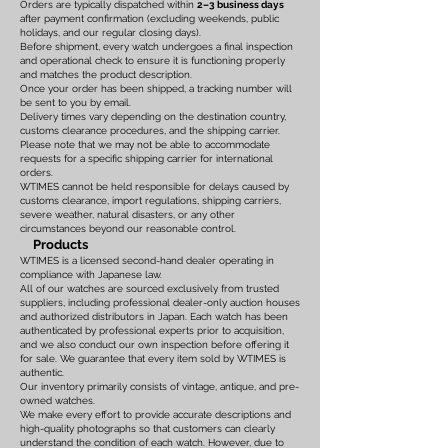
Orders are typically dispatched within
2–3 business days
after payment confirmation (excluding weekends, public
holidays, and our regular closing days).
Before shipment, every watch undergoes a final inspection
and operational check to ensure it is functioning properly
and matches the product description.
Once your order has been shipped, a tracking number will
be sent to you by email.
Delivery times vary depending on the destination country,
customs clearance procedures, and the shipping carrier.
Please note that we may not be able to accommodate
requests for a specific shipping carrier for international
orders.
WTIMES cannot be held responsible for delays caused by
customs clearance, import regulations, shipping carriers,
severe weather, natural disasters, or any other
circumstances beyond our reasonable control.
Products
WTIMES is a licensed second-hand dealer operating in
compliance with Japanese law.
All of our watches are sourced exclusively from trusted
suppliers, including professional dealer-only auction houses
and authorized distributors in Japan. Each watch has been
authenticated by professional experts prior to acquisition,
and we also conduct our own inspection before offering it
for sale. We guarantee that every item sold by WTIMES is
authentic.
Our inventory primarily consists of vintage, antique, and pre-
owned watches.
We make every effort to provide accurate descriptions and
high-quality photographs so that customers can clearly
understand the condition of each watch. However, due to