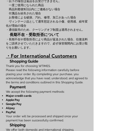
・以下の場合は返品をお受けできません。
一度ご使用になられた商品
商品到着後5日以内にご連絡がない場合
付属品を紛失された場合
お客様による破損、汚れ、修理、加工があった場合
ヴィンテージ品として通常想定される小傷、使用感、経年変
化が理由の場合
・通信販売のため、クーリングオフ制度は適用されません。
長期不在・受取拒否について
・長期不在や受取拒否により商品が返送された場合、往復送料
をご請求させていただきますので、必ず保管期間内にお受け取
りをお願いします。
・For International Customers
Shopping Guide
Thank you for choosing WTIMES.
Please read the following information carefully before
placing your order. By completing your purchase, you
acknowledge that you have read, understood, and agreed to
the terms and conditions outlined in this Shopping Guide.
Payment
We accept the following payment methods:
Major credit cards
Apple Pay
Google Pay
Alipay
PayPal
Your order will be processed and shipped once your
payment has been successfully confirmed.
Shipping
We offer both domestic and international shipping.