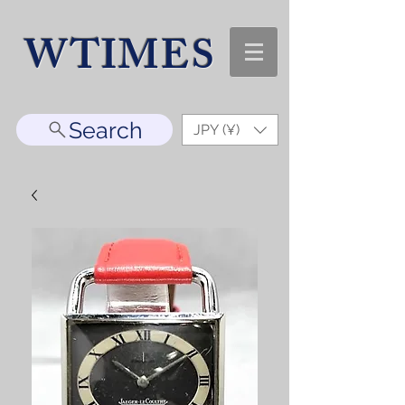
WTIMES
Search
JPY (¥)