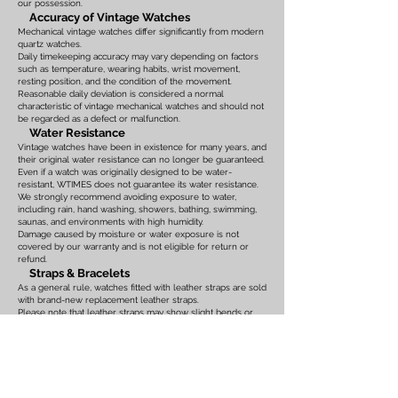
our possession.
Accuracy of Vintage Watches
Mechanical vintage watches differ significantly from modern
quartz watches.
Daily timekeeping accuracy may vary depending on factors
such as temperature, wearing habits, wrist movement,
resting position, and the condition of the movement.
Reasonable daily deviation is considered a normal
characteristic of vintage mechanical watches and should not
be regarded as a defect or malfunction.
Water Resistance
Vintage watches have been in existence for many years, and
their original water resistance can no longer be guaranteed.
Even if a watch was originally designed to be water-
resistant, WTIMES does not guarantee its water resistance.
We strongly recommend avoiding exposure to water,
including rain, hand washing, showers, bathing, swimming,
saunas, and environments with high humidity.
Damage caused by moisture or water exposure is not
covered by our warranty and is not eligible for return or
refund.
Straps & Bracelets
As a general rule, watches fitted with leather straps are sold
with brand-new replacement leather straps.
Please note that leather straps may show slight bends or
creases caused by display on watch stands in our
showroom. These marks are the result of display only and
should not be interpreted as signs of prior use.
Watches fitted with original leather straps, metal bracelets,
rubber straps, nylon straps, or other original accessories
may not include brand-new replacements. Please review