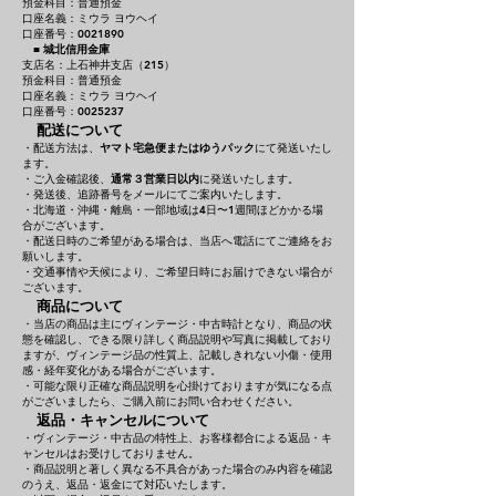
預金科目：普通預金
口座名義：ミウラ ヨウヘイ
口座番号：0021890
■
城北信用金庫
支店名：上石神井支店（215）
預金科目：普通預金
口座名義：ミウラ ヨウヘイ
口座番号：0025237
配送について
・配送方法は、
ヤマト宅急便またはゆうパック
にて発送いたし
ます。
・ご入金確認後、
通常３営業日以内
に発送いたします。
・発送後、追跡番号をメールにてご案内いたします。
・北海道・沖縄・離島・一部地域は4日〜1週間ほどかかる場
合がございます。
・配送日時のご希望がある場合は、当店へ電話にてご連絡をお
願いします。
・交通事情や天候により、ご希望日時にお届けできない場合が
ございます。
商品について
・当店の商品は主にヴィンテージ・中古時計となり、商品の状
態を確認し、できる限り詳しく商品説明や写真に掲載しており
ますが、ヴィンテージ品の性質上、記載しきれない小傷・使用
感・経年変化がある場合がございます。
・可能な限り正確な商品説明を心掛けておりますが気になる点
がございましたら、ご購入前にお問い合わせください。
返品・キャンセルについて
・ヴィンテージ・中古品の特性上、お客様都合による返品・キ
ャンセルはお受けしておりません。
・商品説明と著しく異なる不具合があった場合のみ内容を確認
のうえ、返品・返金にて対応いたします。