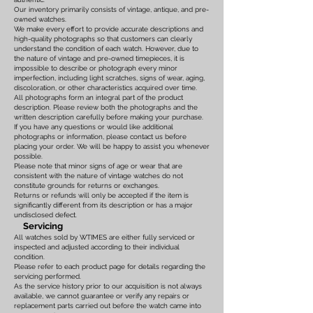
Our inventory primarily consists of vintage, antique, and pre-
owned watches.
We make every effort to provide accurate descriptions and
high-quality photographs so that customers can clearly
understand the condition of each watch. However, due to
the nature of vintage and pre-owned timepieces, it is
impossible to describe or photograph every minor
imperfection, including light scratches, signs of wear, aging,
discoloration, or other characteristics acquired over time.
All photographs form an integral part of the product
description. Please review both the photographs and the
written description carefully before making your purchase.
If you have any questions or would like additional
photographs or information, please contact us before
placing your order. We will be happy to assist you whenever
possible.
Please note that minor signs of age or wear that are
consistent with the nature of vintage watches do not
constitute grounds for returns or exchanges.
Returns or refunds will only be accepted if the item is
significantly different from its description or has a major
undisclosed defect.
Servicing
All watches sold by WTIMES are either fully serviced or
inspected and adjusted according to their individual
condition.
Please refer to each product page for details regarding the
servicing performed.
As the service history prior to our acquisition is not always
available, we cannot guarantee or verify any repairs or
replacement parts carried out before the watch came into