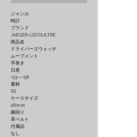
ジャンル
時計
ブランド
JAEGER-LECOULTRE
商品名
ドライバーズウォッチ
ムーブメント
手巻き
日差
+53～+58
素材
SS
ケースサイズ
28ｍｍ
腕回り
革ベルト
付属品
なし