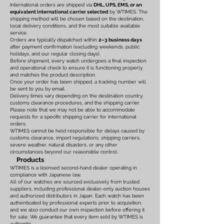
International orders are shipped via
DHL, UPS, EMS, or an
equivalent international carrier selected
by WTIMES. The
shipping method will be chosen based on the destination,
local delivery conditions, and the most suitable available
service.
Orders are typically dispatched within
2–3 business days
after payment confirmation (excluding weekends, public
holidays, and our regular closing days).
Before shipment, every watch undergoes a final inspection
and operational check to ensure it is functioning properly
and matches the product description.
Once your order has been shipped, a tracking number will
be sent to you by email.
Delivery times vary depending on the destination country,
customs clearance procedures, and the shipping carrier.
Please note that we may not be able to accommodate
requests for a specific shipping carrier for international
orders.
WTIMES cannot be held responsible for delays caused by
customs clearance, import regulations, shipping carriers,
severe weather, natural disasters, or any other
circumstances beyond our reasonable control.
Products
WTIMES is a licensed second-hand dealer operating in
compliance with Japanese law.
All of our watches are sourced exclusively from trusted
suppliers, including professional dealer-only auction houses
and authorized distributors in Japan. Each watch has been
authenticated by professional experts prior to acquisition,
and we also conduct our own inspection before offering it
for sale. We guarantee that every item sold by WTIMES is
authentic.