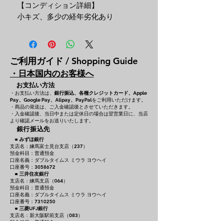
【コンディション詳細】
小キズ、多少の経年劣化あり
ご利用ガイド / Shopping Guide
・日本国内のお客様へ
お支払い方法
・お支払い方法は、
銀行振込、各種クレジットカード、
Apple
をご利用いただけます。
Pay、Google Pay、Alipay、PayPal
・商品の発送は、ご入金確認後とさせていただきます。
・入金確認後、当日中または定休日の場合は翌営業日に、当店
より確認メールをお送りいたします。
銀行振込先
■
みずほ銀行
支店名：練馬富士見台支店（237）
預金科目：普通預金
口座名義：ダブルタイムス ミウラ ヨウヘイ
口座番号：3058672
■
三井住友銀行
支店名：練馬支店（064）
預金科目：普通預金
口座名義：ダブルタイムス ミウラ ヨウヘイ
口座番号：7310250
■
三菱UFJ銀行
支店名：新大阪駅前支店（083）