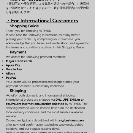
・長期不在や受取拒否により商品が返送された場合、往復送料
をご請求させていただきますので、必ず保管期間内にお受け取
りをお願いします。
・For International Customers
Shopping Guide
Thank you for choosing WTIMES.
Please read the following information carefully before
placing your order. By completing your purchase, you
acknowledge that you have read, understood, and agreed to
the terms and conditions outlined in this Shopping Guide.
Payment
We accept the following payment methods:
Major credit cards
Apple Pay
Google Pay
Alipay
PayPal
Your order will be processed and shipped once your
payment has been successfully confirmed.
Shipping
We offer both domestic and international shipping.
International orders are shipped via
DHL, UPS, EMS, or an
equivalent international carrier selected
by WTIMES. The
shipping method will be chosen based on the destination,
local delivery conditions, and the most suitable available
service.
Orders are typically dispatched within
2–3 business days
after payment confirmation (excluding weekends, public
holidays, and our regular closing days).
Before shipment, every watch undergoes a final inspection