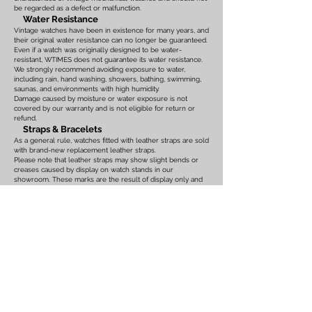
be regarded as a defect or malfunction.
Water Resistance
Vintage watches have been in existence for many years, and
their original water resistance can no longer be guaranteed.
Even if a watch was originally designed to be water-
resistant, WTIMES does not guarantee its water resistance.
We strongly recommend avoiding exposure to water,
including rain, hand washing, showers, bathing, swimming,
saunas, and environments with high humidity.
Damage caused by moisture or water exposure is not
covered by our warranty and is not eligible for return or
refund.
Straps & Bracelets
As a general rule, watches fitted with leather straps are sold
with brand-new replacement leather straps.
Please note that leather straps may show slight bends or
creases caused by display on watch stands in our
showroom. These marks are the result of display only and
should not be interpreted as signs of prior use.
Watches fitted with original leather straps, metal bracelets,
rubber straps, nylon straps, or other original accessories
may not include brand-new replacements. Please review
the photographs and product description carefully. If you
have any concerns regarding the condition, feel free to
contact us before purchasing.
For watches equipped with bracelets, the maximum wrist
size is listed on the product page. Please ensure that the
bracelet size is suitable before placing your order.
We also recommend confirming the case size, lug width,
and all other measurements before purchasing. Returns or
exchanges based on sizing issues or differences in personal