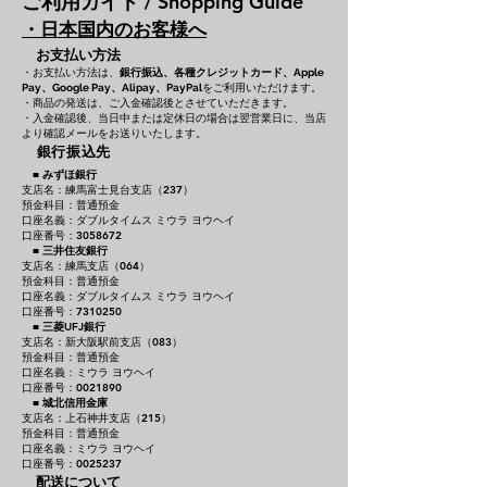
ご利用ガイド / Shopping Guide
・日本国内のお客様へ
お支払い方法
・お支払い方法は、
銀行振込、各種クレジットカード、
Apple
をご利用いただけます。
Pay、Google Pay、Alipay、PayPal
・商品の発送は、ご入金確認後とさせていただきます。
・入金確認後、当日中または定休日の場合は翌営業日に、当店
より確認メールをお送りいたします。
銀行振込先
■
みずほ銀行
支店名：練馬富士見台支店（237）
預金科目：普通預金
口座名義：ダブルタイムス ミウラ ヨウヘイ
口座番号：3058672
■
三井住友銀行
支店名：練馬支店（064）
預金科目：普通預金
口座名義：ダブルタイムス ミウラ ヨウヘイ
口座番号：7310250
■
三菱UFJ銀行
支店名：新大阪駅前支店（083）
預金科目：普通預金
口座名義：ミウラ ヨウヘイ
口座番号：0021890
■
城北信用金庫
支店名：上石神井支店（215）
預金科目：普通預金
口座名義：ミウラ ヨウヘイ
口座番号：0025237
配送について