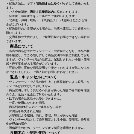
・配送方法は、
ヤマト宅急便またはゆうパック
にて発送いたし
ます。
・ご入金確認後、
通常３営業日以内
に発送いたします。
・発送後、追跡番号をメールにてご案内いたします。
・北海道・沖縄・離島・一部地域は4日〜1週間ほどかかる場
合がございます。
・配送日時のご希望がある場合は、当店へ電話にてご連絡をお
願いします。
・交通事情や天候により、ご希望日時にお届けできない場合が
ございます。
商品について
・当店の商品は主にヴィンテージ・中古時計となり、商品の状
態を確認し、できる限り詳しく商品説明や写真に掲載しており
ますが、ヴィンテージ品の性質上、記載しきれない小傷・使用
感・経年変化がある場合がございます。
・可能な限り正確な商品説明を心掛けておりますが気になる点
がございましたら、ご購入前にお問い合わせください。
返品・キャンセルについて
・ヴィンテージ・中古品の特性上、お客様都合による返品・キ
ャンセルはお受けしておりません。
・商品説明と著しく異なる不具合があった場合のみ内容を確認
のうえ、返品・返金にて対応いたします。
・以下の場合は返品をお受けできません。
一度ご使用になられた商品
商品到着後5日以内にご連絡がない場合
付属品を紛失された場合
お客様による破損、汚れ、修理、加工があった場合
ヴィンテージ品として通常想定される小傷、使用感、経年変
化が理由の場合
・通信販売のため、クーリングオフ制度は適用されません。
長期不在・受取拒否について