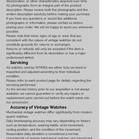
discoloration, or other characteristics acquired over time.
All photographs form an integral part of the product
description. Please review both the photographs and the
written description carefully before making your purchase.
If you have any questions or would like additional
photographs or information, please contact us before
placing your order. We will be happy to assist you whenever
possible.
Please note that minor signs of age or wear that are
consistent with the nature of vintage watches do not
constitute grounds for returns or exchanges.
Returns or refunds will only be accepted if the item is
significantly different from its description or has a major
undisclosed defect.
Servicing
All watches sold by WTIMES are either fully serviced or
inspected and adjusted according to their individual
condition.
Please refer to each product page for details regarding the
servicing performed.
As the service history prior to our acquisition is not always
available, we cannot guarantee or verify any repairs or
replacement parts carried out before the watch came into
our possession.
Accuracy of Vintage Watches
Mechanical vintage watches differ significantly from modern
quartz watches.
Daily timekeeping accuracy may vary depending on factors
such as temperature, wearing habits, wrist movement,
resting position, and the condition of the movement.
Reasonable daily deviation is considered a normal
characteristic of vintage mechanical watches and should not