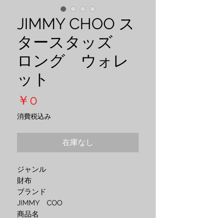
JIMMY CHOO ス
タースタッズ
ロング ウォレ
ット
価
￥0
格
消費税込み
在庫なし
ジャンル 
財布
ブランド 
JIMMY　COO
商品名 