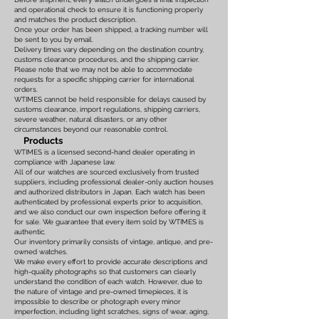
and operational check to ensure it is functioning properly
and matches the product description.
Once your order has been shipped, a tracking number will
be sent to you by email.
Delivery times vary depending on the destination country,
customs clearance procedures, and the shipping carrier.
Please note that we may not be able to accommodate
requests for a specific shipping carrier for international
orders.
WTIMES cannot be held responsible for delays caused by
customs clearance, import regulations, shipping carriers,
severe weather, natural disasters, or any other
circumstances beyond our reasonable control.
Products
WTIMES is a licensed second-hand dealer operating in
compliance with Japanese law.
All of our watches are sourced exclusively from trusted
suppliers, including professional dealer-only auction houses
and authorized distributors in Japan. Each watch has been
authenticated by professional experts prior to acquisition,
and we also conduct our own inspection before offering it
for sale. We guarantee that every item sold by WTIMES is
authentic.
Our inventory primarily consists of vintage, antique, and pre-
owned watches.
We make every effort to provide accurate descriptions and
high-quality photographs so that customers can clearly
understand the condition of each watch. However, due to
the nature of vintage and pre-owned timepieces, it is
impossible to describe or photograph every minor
imperfection, including light scratches, signs of wear, aging,