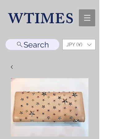
WTIMES
Search
JPY (¥)