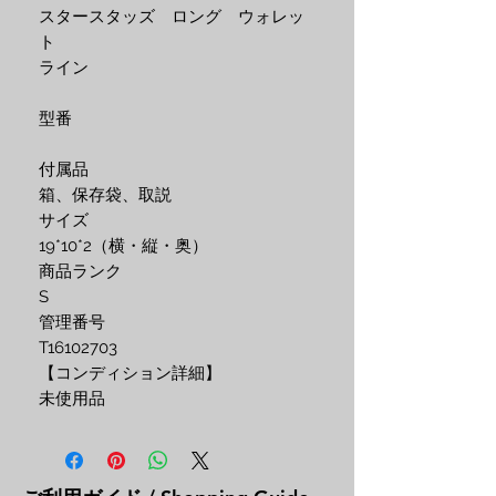
スタースタッズ　ロング　ウォレッ
ト
ライン 
型番
付属品 
箱、保存袋、取説
サイズ 
19*10*2（横・縦・奥）
商品ランク
S
管理番号 
T16102703
【コンディション詳細】
未使用品