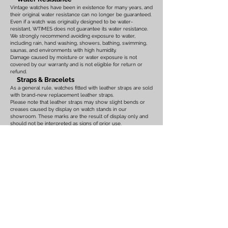
Vintage watches have been in existence for many years, and
their original water resistance can no longer be guaranteed.
Even if a watch was originally designed to be water-
resistant, WTIMES does not guarantee its water resistance.
We strongly recommend avoiding exposure to water,
including rain, hand washing, showers, bathing, swimming,
saunas, and environments with high humidity.
Damage caused by moisture or water exposure is not
covered by our warranty and is not eligible for return or
refund.
Straps & Bracelets
As a general rule, watches fitted with leather straps are sold
with brand-new replacement leather straps.
Please note that leather straps may show slight bends or
creases caused by display on watch stands in our
showroom. These marks are the result of display only and
should not be interpreted as signs of prior use.
Watches fitted with original leather straps, metal bracelets,
rubber straps, nylon straps, or other original accessories
may not include brand-new replacements. Please review
the photographs and product description carefully. If you
have any concerns regarding the condition, feel free to
contact us before purchasing.
For watches equipped with bracelets, the maximum wrist
size is listed on the product page. Please ensure that the
bracelet size is suitable before placing your order.
We also recommend confirming the case size, lug width,
and all other measurements before purchasing. Returns or
exchanges based on sizing issues or differences in personal
expectations cannot be accepted.
Customs Duties & International Orders