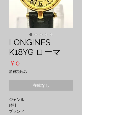
LONGINES
K18YG ローマ
価
￥0
格
消費税込み
在庫なし
ジャンル

時計

ブランド
