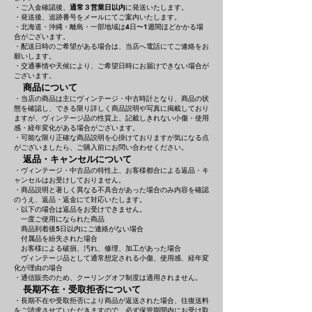
・ご入金確認後、
通常３営業日以内
に発送いたします。
・発送後、追跡番号をメールにてご案内いたします。
・北海道・沖縄・離島・一部地域は4日〜1週間ほどかかる場
合がございます。
・配送日時のご希望がある場合は、当店へ電話にてご連絡をお
願いします。
・交通事情や天候により、ご希望日時にお届けできない場合が
ございます。
商品について
・当店の商品は主にヴィンテージ・中古時計となり、商品の状
態を確認し、できる限り詳しく商品説明や写真に掲載しており
ますが、ヴィンテージ品の性質上、記載しきれない小傷・使用
感・経年変化がある場合がございます。
・可能な限り正確な商品説明を心掛けておりますが気になる点
がございましたら、ご購入前にお問い合わせください。
返品・キャンセルについて
・ヴィンテージ・中古品の特性上、お客様都合による返品・キ
ャンセルはお受けしておりません。
・商品説明と著しく異なる不具合があった場合のみ内容を確認
のうえ、返品・返金にて対応いたします。
・以下の場合は返品をお受けできません。
一度ご使用になられた商品
商品到着後5日以内にご連絡がない場合
付属品を紛失された場合
お客様による破損、汚れ、修理、加工があった場合
ヴィンテージ品として通常想定される小傷、使用感、経年変
化が理由の場合
・通信販売のため、クーリングオフ制度は適用されません。
長期不在・受取拒否について
・長期不在や受取拒否により商品が返送された場合、往復送料
をご請求させていただきますので、必ず保管期間内にお受け取