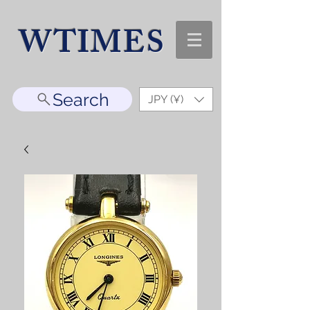
WTIMES
Search
JPY (¥)