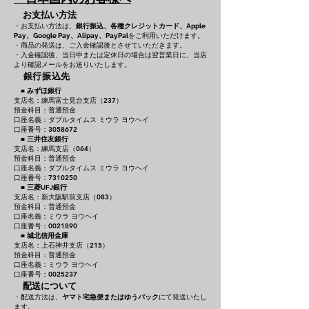
お支払い方法
・お支払い方法は、
銀行振込、各種クレジットカード、
Apple
をご利用いただけます。
Pay、Google Pay、Alipay、PayPal
・商品の発送は、ご入金確認後とさせていただきます。
・入金確認後、当日中または定休日の場合は翌営業日に、当店
より確認メールをお送りいたします。
銀行振込先
■
みずほ銀行
支店名：練馬富士見台支店（237）
預金科目：普通預金
口座名義：ダブルタイムス ミウラ ヨウヘイ
口座番号：3058672
■
三井住友銀行
支店名：練馬支店（064）
預金科目：普通預金
口座名義：ダブルタイムス ミウラ ヨウヘイ
口座番号：7310250
■
三菱UFJ銀行
支店名：新大阪駅前支店（083）
預金科目：普通預金
口座名義：ミウラ ヨウヘイ
口座番号：0021890
■
城北信用金庫
支店名：上石神井支店（215）
預金科目：普通預金
口座名義：ミウラ ヨウヘイ
口座番号：0025237
配送について
・配送方法は、
ヤマト宅急便またはゆうパック
にて発送いたし
ます。