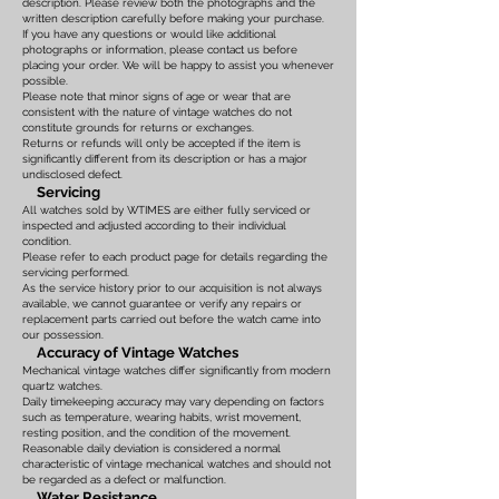
description. Please review both the photographs and the
written description carefully before making your purchase.
If you have any questions or would like additional
photographs or information, please contact us before
placing your order. We will be happy to assist you whenever
possible.
Please note that minor signs of age or wear that are
consistent with the nature of vintage watches do not
constitute grounds for returns or exchanges.
Returns or refunds will only be accepted if the item is
significantly different from its description or has a major
undisclosed defect.
Servicing
All watches sold by WTIMES are either fully serviced or
inspected and adjusted according to their individual
condition.
Please refer to each product page for details regarding the
servicing performed.
As the service history prior to our acquisition is not always
available, we cannot guarantee or verify any repairs or
replacement parts carried out before the watch came into
our possession.
Accuracy of Vintage Watches
Mechanical vintage watches differ significantly from modern
quartz watches.
Daily timekeeping accuracy may vary depending on factors
such as temperature, wearing habits, wrist movement,
resting position, and the condition of the movement.
Reasonable daily deviation is considered a normal
characteristic of vintage mechanical watches and should not
be regarded as a defect or malfunction.
Water Resistance