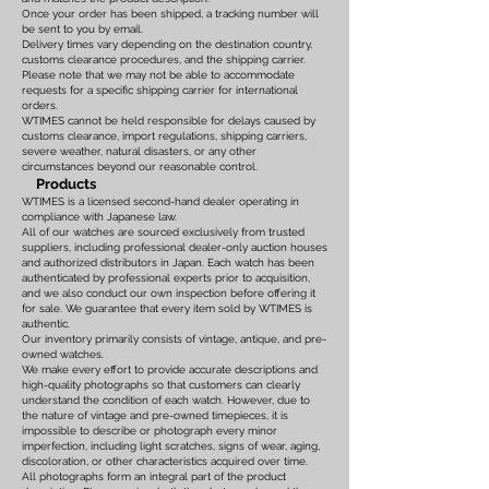
Once your order has been shipped, a tracking number will
be sent to you by email.
Delivery times vary depending on the destination country,
customs clearance procedures, and the shipping carrier.
Please note that we may not be able to accommodate
requests for a specific shipping carrier for international
orders.
WTIMES cannot be held responsible for delays caused by
customs clearance, import regulations, shipping carriers,
severe weather, natural disasters, or any other
circumstances beyond our reasonable control.
Products
WTIMES is a licensed second-hand dealer operating in
compliance with Japanese law.
All of our watches are sourced exclusively from trusted
suppliers, including professional dealer-only auction houses
and authorized distributors in Japan. Each watch has been
authenticated by professional experts prior to acquisition,
and we also conduct our own inspection before offering it
for sale. We guarantee that every item sold by WTIMES is
authentic.
Our inventory primarily consists of vintage, antique, and pre-
owned watches.
We make every effort to provide accurate descriptions and
high-quality photographs so that customers can clearly
understand the condition of each watch. However, due to
the nature of vintage and pre-owned timepieces, it is
impossible to describe or photograph every minor
imperfection, including light scratches, signs of wear, aging,
discoloration, or other characteristics acquired over time.
All photographs form an integral part of the product