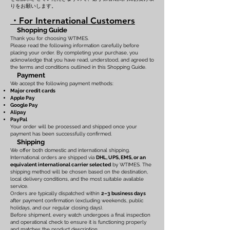
りをお願いします。
・For International Customers
Shopping Guide
Thank you for choosing WTIMES.
Please read the following information carefully before
placing your order. By completing your purchase, you
acknowledge that you have read, understood, and agreed to
the terms and conditions outlined in this Shopping Guide.
Payment
We accept the following payment methods:
Major credit cards
Apple Pay
Google Pay
Alipay
PayPal
Your order will be processed and shipped once your
payment has been successfully confirmed.
Shipping
We offer both domestic and international shipping.
International orders are shipped via
DHL, UPS, EMS, or an
equivalent international carrier selected
by WTIMES. The
shipping method will be chosen based on the destination,
local delivery conditions, and the most suitable available
service.
Orders are typically dispatched within
2–3 business days
after payment confirmation (excluding weekends, public
holidays, and our regular closing days).
Before shipment, every watch undergoes a final inspection
and operational check to ensure it is functioning properly
and matches the product description.